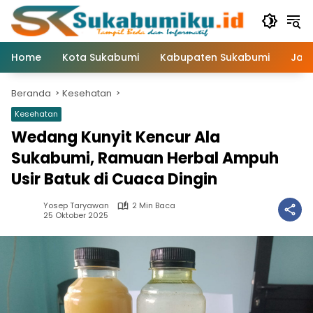
Langsung
ke
konten
Home
Kota Sukabumi
Kabupaten Sukabumi
Jaw
Beranda
Kesehatan
Kesehatan
Wedang Kunyit Kencur Ala
Sukabumi, Ramuan Herbal Ampuh
Usir Batuk di Cuaca Dingin
Yosep Taryawan
2 Min Baca
25 Oktober 2025