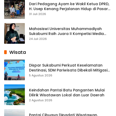
Dari Pedagang Ayam ke Wakil Ketua DPRD,
H. Usep Kenang Perjalanan Hidup di Pasar
Cisaat
31 Juli 2026
Mahasiswi Universitas Muhammadiyah
Sukabumi Raih Juara II Kompetisi Media
Pembelajaran Digital Tingkat Internasional
24 Juli 2026
Wisata
Dispar Sukabumi Perkuat Keselamatan
Destinasi, SDM Pariwisata Dibekali Mitigasi
hingga Teknik Evakuasi
5 Agustus 2026
Keindahan Pantai Batu Panganten Mulai
Dilirik Wisatawan Lokal dan Luar Daerah
2 Agustus 2026
Pantai Cibuaya Dipadati Wisatawan,