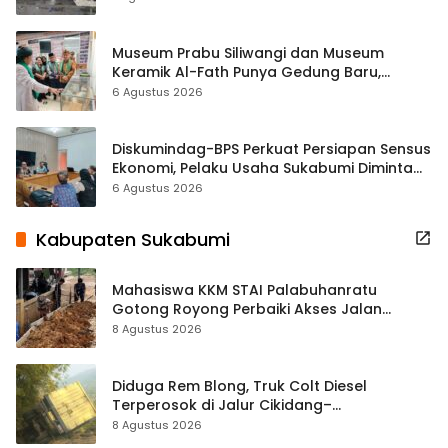
Museum Prabu Siliwangi dan Museum
Keramik Al-Fath Punya Gedung Baru,
Hampir 500 Koleksi Dipisahkan
6 Agustus 2026
Diskumindag-BPS Perkuat Persiapan Sensus
Ekonomi, Pelaku Usaha Sukabumi Diminta
Terbuka Beri Data
6 Agustus 2026
Kabupaten Sukabumi
Mahasiswa KKM STAI Palabuhanratu
Gotong Royong Perbaiki Akses Jalan
Majelis Ta’lim di Sagaranten
8 Agustus 2026
Diduga Rem Blong, Truk Colt Diesel
Terperosok di Jalur Cikidang–
Palabuhanratu
8 Agustus 2026