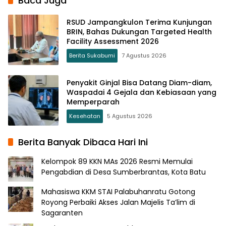
Baca Juga
RSUD Jampangkulon Terima Kunjungan
BRIN, Bahas Dukungan Targeted Health
Facility Assessment 2026
Berita Sukabumi
7 Agustus 2026
Penyakit Ginjal Bisa Datang Diam-diam,
Waspadai 4 Gejala dan Kebiasaan yang
Memperparah
Kesehatan
5 Agustus 2026
Berita Banyak Dibaca Hari Ini
Kelompok 89 KKN MAs 2026 Resmi Memulai
Pengabdian di Desa Sumberbrantas, Kota Batu
Mahasiswa KKM STAI Palabuhanratu Gotong
Royong Perbaiki Akses Jalan Majelis Ta’lim di
Sagaranten