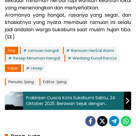
sekadar minuman herbal tapi warisan kearifan lokal
yang menenangkan dan menyehatkan.
Aromanya yang hangat, rasanya yang segar, dan
khasiatnya yang nyata membuat ramuan ini selalu
jadi andalan warga Sukabumi saat musim hujan tiba.
(SE)
Tag:
ramuan hangat
Ramuan Herbal Alami
Resep Minuman Hangat
Wedang Kunyit Kencur
Topik:
resep
Penulis: Ijang
Editor: Ijang
Prakiraan Cuaca Kota Sukabumi Sabtu, 24
Oktober 2025: Berawan Sejuk dengan
Kelembapan Tinggi