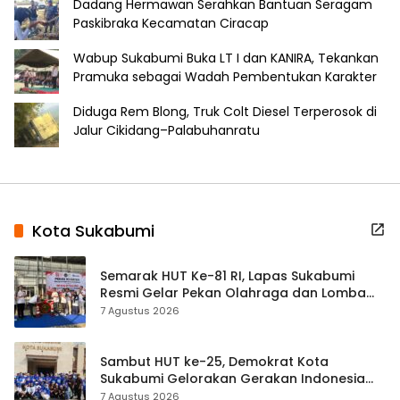
Dadang Hermawan Serahkan Bantuan Seragam
Paskibraka Kecamatan Ciracap
Wabup Sukabumi Buka LT I dan KANIRA, Tekankan
Pramuka sebagai Wadah Pembentukan Karakter
Diduga Rem Blong, Truk Colt Diesel Terperosok di
Jalur Cikidang–Palabuhanratu
Kota Sukabumi
Semarak HUT Ke-81 RI, Lapas Sukabumi
Resmi Gelar Pekan Olahraga dan Lomba
Tradisional
7 Agustus 2026
Sambut HUT ke-25, Demokrat Kota
Sukabumi Gelorakan Gerakan Indonesia
ASRI Lewat Aksi Bersih Masjid Agung
7 Agustus 2026