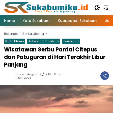
Langsung
ke
konten
Home
Kota Sukabumi
Kabupaten Sukabumi
Jaw
Beranda
Berita Utama
Berita Utama
Kabupaten Sukabumi
Pariwisata
Wisatawan Serbu Pantai Citepus
dan Patuguran di Hari Terakhir Libur
Panjang
Hasyim Arsyad
2 Min Baca
1 Juni 2026