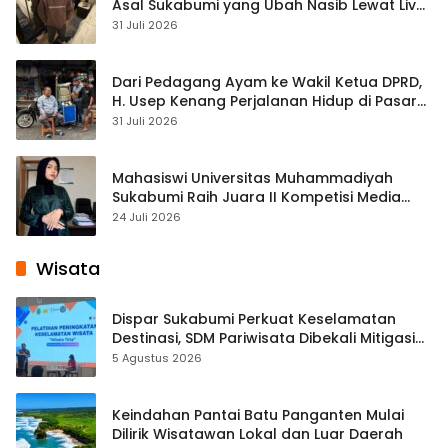
Asal Sukabumi yang Ubah Nasib Lewat Live
Streaming
31 Juli 2026
Dari Pedagang Ayam ke Wakil Ketua DPRD,
H. Usep Kenang Perjalanan Hidup di Pasar
Cisaat
31 Juli 2026
Mahasiswi Universitas Muhammadiyah
Sukabumi Raih Juara II Kompetisi Media
Pembelajaran Digital Tingkat Internasional
24 Juli 2026
Wisata
Dispar Sukabumi Perkuat Keselamatan
Destinasi, SDM Pariwisata Dibekali Mitigasi
hingga Teknik Evakuasi
5 Agustus 2026
Keindahan Pantai Batu Panganten Mulai
Dilirik Wisatawan Lokal dan Luar Daerah