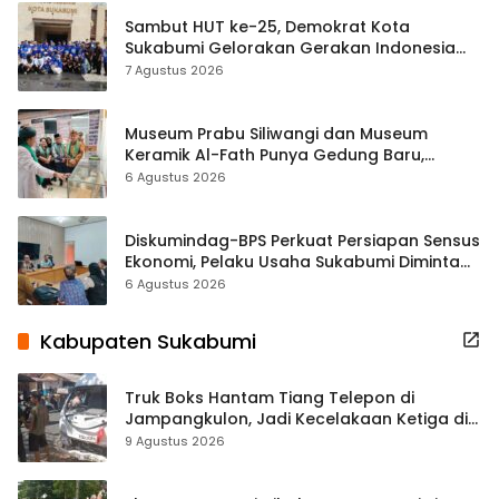
Sambut HUT ke-25, Demokrat Kota
Sukabumi Gelorakan Gerakan Indonesia
ASRI Lewat Aksi Bersih Masjid Agung
7 Agustus 2026
Museum Prabu Siliwangi dan Museum
Keramik Al-Fath Punya Gedung Baru,
Hampir 500 Koleksi Dipisahkan
6 Agustus 2026
Diskumindag-BPS Perkuat Persiapan Sensus
Ekonomi, Pelaku Usaha Sukabumi Diminta
Terbuka Beri Data
6 Agustus 2026
Kabupaten Sukabumi
Truk Boks Hantam Tiang Telepon di
Jampangkulon, Jadi Kecelakaan Ketiga di
Titik yang Sama
9 Agustus 2026