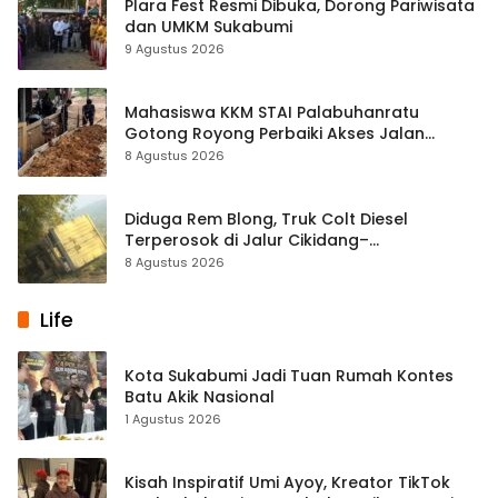
Plara Fest Resmi Dibuka, Dorong Pariwisata
dan UMKM Sukabumi
9 Agustus 2026
Mahasiswa KKM STAI Palabuhanratu
Gotong Royong Perbaiki Akses Jalan
Majelis Ta’lim di Sagaranten
8 Agustus 2026
Diduga Rem Blong, Truk Colt Diesel
Terperosok di Jalur Cikidang–
Palabuhanratu
8 Agustus 2026
Life
Kota Sukabumi Jadi Tuan Rumah Kontes
Batu Akik Nasional
1 Agustus 2026
Kisah Inspiratif Umi Ayoy, Kreator TikTok