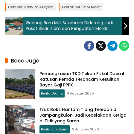
Penulis: Hasyim Arsyad
Editor: Mulvi M Noor
Gedung Baru MUI Sukabumi Didorong Jadi
Pusat Syiar Islam dan Penguatan Moral
Masyarakat
Baca Juga
Pemangkasan TKD Tekan Fiskal Daerah,
Ratusan Pemda Terancam Kesulitan
Bayar Gaji PPPK
Berita Utama
9 Agustus 2026
Truk Boks Hantam Tiang Telepon di
Jampangkulon, Jadi Kecelakaan Ketiga
di Titik yang Sama
Berita Sukabumi
9 Agustus 2026