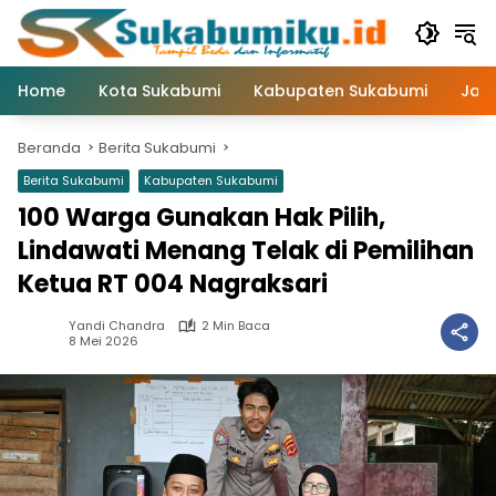
Langsung
ke
konten
Home
Kota Sukabumi
Kabupaten Sukabumi
Jaw
Beranda
Berita Sukabumi
Berita Sukabumi
Kabupaten Sukabumi
100 Warga Gunakan Hak Pilih,
Lindawati Menang Telak di Pemilihan
Ketua RT 004 Nagraksari
Yandi Chandra
2 Min Baca
8 Mei 2026