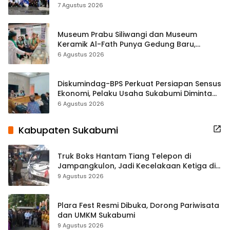
ASRI Lewat Aksi Bersih Masjid Agung
7 Agustus 2026
Museum Prabu Siliwangi dan Museum
Keramik Al-Fath Punya Gedung Baru,
Hampir 500 Koleksi Dipisahkan
6 Agustus 2026
Diskumindag-BPS Perkuat Persiapan Sensus
Ekonomi, Pelaku Usaha Sukabumi Diminta
Terbuka Beri Data
6 Agustus 2026
Kabupaten Sukabumi
Truk Boks Hantam Tiang Telepon di
Jampangkulon, Jadi Kecelakaan Ketiga di
Titik yang Sama
9 Agustus 2026
Plara Fest Resmi Dibuka, Dorong Pariwisata
dan UMKM Sukabumi
9 Agustus 2026