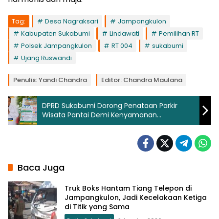
Tag:
Desa Nagraksari
Jampangkulon
Kabupaten Sukabumi
Lindawati
Pemilihan RT
Polsek Jampangkulon
RT 004
sukabumi
Ujang Ruswandi
Penulis: Yandi Chandra
Editor: Chandra Maulana
DPRD Sukabumi Dorong Penataan Parkir
Wisata Pantai Demi Kenyamanan
Pengunjung
Baca Juga
Truk Boks Hantam Tiang Telepon di
Jampangkulon, Jadi Kecelakaan Ketiga
di Titik yang Sama