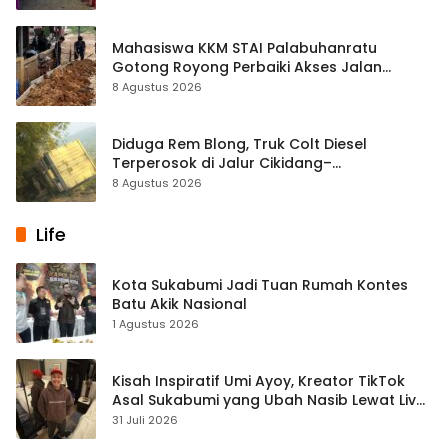
Mahasiswa KKM STAI Palabuhanratu
Gotong Royong Perbaiki Akses Jalan
Majelis Ta’lim di Sagaranten
8 Agustus 2026
Diduga Rem Blong, Truk Colt Diesel
Terperosok di Jalur Cikidang–
Palabuhanratu
8 Agustus 2026
Life
Kota Sukabumi Jadi Tuan Rumah Kontes
Batu Akik Nasional
1 Agustus 2026
Kisah Inspiratif Umi Ayoy, Kreator TikTok
Asal Sukabumi yang Ubah Nasib Lewat Live
Streaming
31 Juli 2026