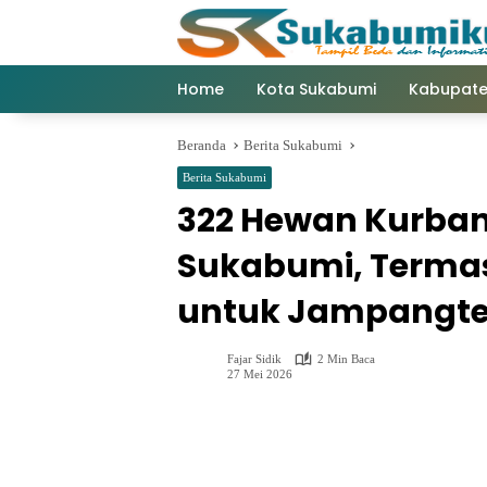
Langsung
ke
konten
Home
Kota Sukabumi
Kabupate
Beranda
Berita Sukabumi
Berita Sukabumi
322 Hewan Kurban
Sukabumi, Termas
untuk Jampangt
Fajar Sidik
2 Min Baca
27 Mei 2026