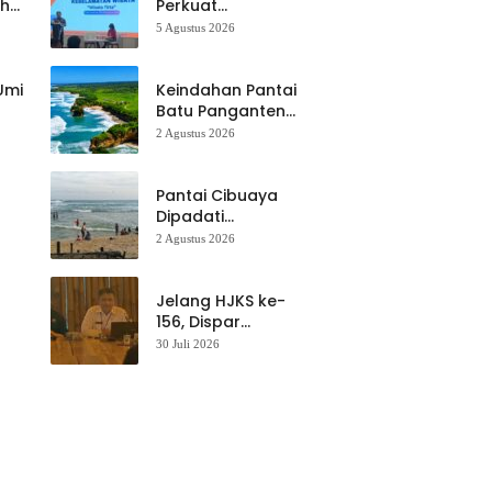
ah
Perkuat
k
Keselamatan
5 Agustus 2026
Destinasi, SDM
Pariwisata Dibekali
Mitigasi hingga
 Umi
Keindahan Pantai
Teknik Evakuasi
Batu Panganten
Mulai Dilirik
2 Agustus 2026
Wisatawan Lokal
at
dan Luar Daerah
Pantai Cibuaya
Dipadati
Wisatawan,
2 Agustus 2026
Balawista Ingatkan
p di
Pengunjung Tetap
Waspada
Jelang HJKS ke-
156, Dispar
Kabupaten
30 Juli 2026
Sukabumi Perkuat
si
Promosi Wisata
Lewat Publikasi
Digital