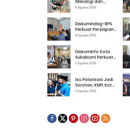
Siliwangi dan
Museum Keramik
6 Agustus 2026
Al-Fath Punya
Gedung Baru,
Hampir 500 Koleksi
Diskumindag-BPS
Dipisahkan
Perkuat Persiapan
Sensus Ekonomi,
6 Agustus 2026
Pelaku Usaha
Sukabumi Diminta
Terbuka Beri Data
Diskominfo Kota
Sukabumi Perkuat
Satu Data
5 Agustus 2026
Indonesia,
Sinkronisasi Data
Kewilayahan
Isu Polarisasi Jadi
Dikebut
Sorotan, KNPI Kota
Sukabumi Ajak
5 Agustus 2026
Pemuda Perkuat
Nilai Kebangsaan