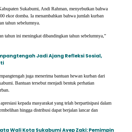
a Kabupaten Sukabumi, Andi Rahman, menyebutkan bahwa
dan 300 ekor domba. Ia menambahkan bahwa jumlah kurban
kan tahun sebelumnya.
an tahun ini meningkat dibandingkan tahun sebelumnya,”
ampangtengah Jadi Ajang Refleksi Sosial,
ti
Jampangtengah juga menerima bantuan hewan kurban dari
kabumi. Bantuan tersebut menjadi bentuk perhatian
rban.
resiasi kepada masyarakat yang telah berpartisipasi dalam
mbelihan hingga distribusi dapat berjalan lancar dan
ata Wali Kota Sukabumi Ayep Zaki: Pemimpin