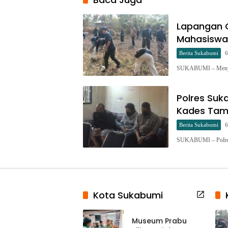
Lapangan C
Mahasiswa
Berita Sukabumi
6
SUKABUMI – Menjel
Polres Suk
Kades Tam
Berita Sukabumi
6
SUKABUMI – Polres 
Kota Sukabumi
Museum Prabu