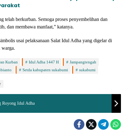
yarakat
ng telah berkurban. Semoga proses penyembelihan dan
rtib, dan membawa manfaat,” katanya.
mbolis usai pelaksanaan Salat Idul Adha yang digelar di
n warga.
an Kurban
Idul Adha 1447 H
Jampangtengah
ubianto
Setda kabupaten sukabumi
sukabumi
r
ng Royong Idul Adha