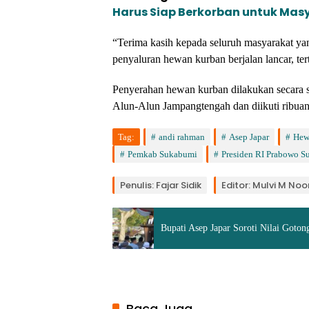
Harus Siap Berkorban untuk Mas
“Terima kasih kepada seluruh masyarakat ya
penyaluran hewan kurban berjalan lancar, te
Penyerahan hewan kurban dilakukan secara si
Alun-Alun Jampangtengah dan diikuti ribua
Tag:
andi rahman
Asep Japar
Hew
Pemkab Sukabumi
Presiden RI Prabowo S
Penulis: Fajar Sidik
Editor: Mulvi M Noo
Bupati Asep Japar Soroti Nilai Goto
Baca Juga