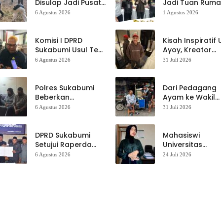
Disulap Jadi Pusat
Jadi Tuan Rum
Perayaan HUT RI,
Kontes Batu Aki
6 Agustus 2026
1 Agustus 2026
Mahasiswa KKM
Nasional
dan Warga
Satukan Tenaga
Komisi I DPRD
Kisah Inspiratif
Sukabumi Usul Tes
Ayoy, Kreator
Rambut Jadi
TikTok Asal
6 Agustus 2026
31 Juli 2026
Syarat Calon
Sukabumi yang
Kades di Pilkades
Ubah Nasib Lew
2027
Live Streaming
Polres Sukabumi
Dari Pedagang
Beberkan
Ayam ke Wakil
Kronologi
Ketua DPRD, H.
6 Agustus 2026
31 Juli 2026
Diamankannya
Usep Kenang
Kades Tamanjaya
Perjalanan Hidu
dalam Kasus Sabu
Pasar Cisaat
DPRD Sukabumi
Mahasiswi
Setujui Raperda
Universitas
Disabilitas,
Muhammadiyah
6 Agustus 2026
24 Juli 2026
Perlindungan Hak
Sukabumi Raih
dan Akses Layanan
Juara II Kompeti
Diperkuat
Media
Pembelajaran
Digital Tingkat
Internasional