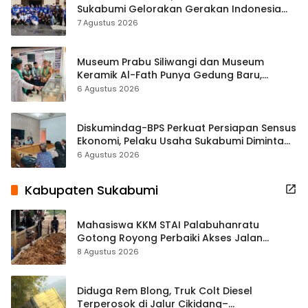
Sukabumi Gelorakan Gerakan Indonesia
ASRI Lewat Aksi Bersih Masjid Agung
7 Agustus 2026
Museum Prabu Siliwangi dan Museum
Keramik Al-Fath Punya Gedung Baru,
Hampir 500 Koleksi Dipisahkan
6 Agustus 2026
Diskumindag-BPS Perkuat Persiapan Sensus
Ekonomi, Pelaku Usaha Sukabumi Diminta
Terbuka Beri Data
6 Agustus 2026
Kabupaten Sukabumi
Mahasiswa KKM STAI Palabuhanratu
Gotong Royong Perbaiki Akses Jalan
Majelis Ta’lim di Sagaranten
8 Agustus 2026
Diduga Rem Blong, Truk Colt Diesel
Terperosok di Jalur Cikidang–