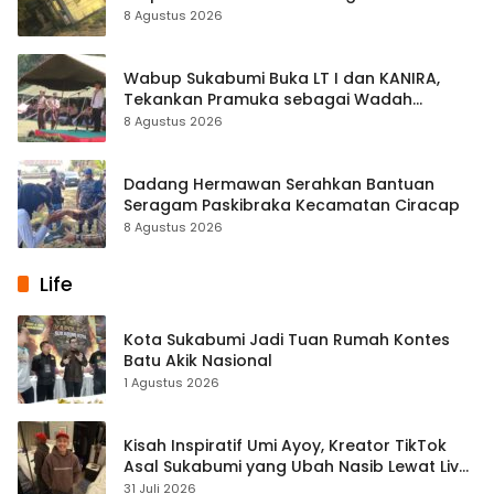
Palabuhanratu
8 Agustus 2026
Wabup Sukabumi Buka LT I dan KANIRA,
Tekankan Pramuka sebagai Wadah
Pembentukan Karakter
8 Agustus 2026
Dadang Hermawan Serahkan Bantuan
Seragam Paskibraka Kecamatan Ciracap
8 Agustus 2026
Life
Kota Sukabumi Jadi Tuan Rumah Kontes
Batu Akik Nasional
1 Agustus 2026
Kisah Inspiratif Umi Ayoy, Kreator TikTok
Asal Sukabumi yang Ubah Nasib Lewat Live
Streaming
31 Juli 2026