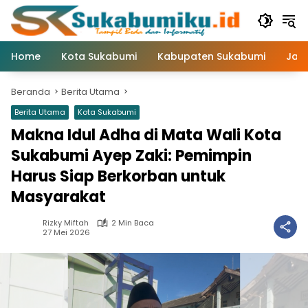
Langsung
ke
konten
Home
Kota Sukabumi
Kabupaten Sukabumi
Jaw
Beranda
Berita Utama
Berita Utama
Kota Sukabumi
Makna Idul Adha di Mata Wali Kota
Sukabumi Ayep Zaki: Pemimpin
Harus Siap Berkorban untuk
Masyarakat
Rizky Miftah
2 Min Baca
27 Mei 2026