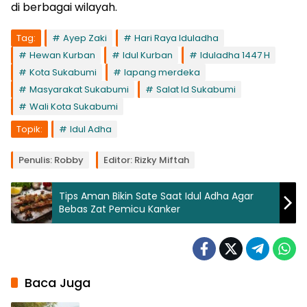
di berbagai wilayah.
Tag:
Ayep Zaki
Hari Raya Iduladha
Hewan Kurban
Idul Kurban
Iduladha 1447 H
Kota Sukabumi
lapang merdeka
Masyarakat Sukabumi
Salat Id Sukabumi
Wali Kota Sukabumi
Topik:
Idul Adha
Penulis: Robby
Editor: Rizky Miftah
Tips Aman Bikin Sate Saat Idul Adha Agar
Bebas Zat Pemicu Kanker
Baca Juga