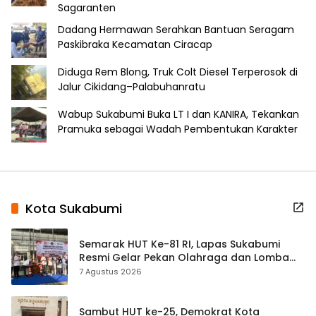
Sagaranten
Dadang Hermawan Serahkan Bantuan Seragam
Paskibraka Kecamatan Ciracap
Diduga Rem Blong, Truk Colt Diesel Terperosok di
Jalur Cikidang–Palabuhanratu
Wabup Sukabumi Buka LT I dan KANIRA, Tekankan
Pramuka sebagai Wadah Pembentukan Karakter
Kota Sukabumi
Semarak HUT Ke-81 RI, Lapas Sukabumi
Resmi Gelar Pekan Olahraga dan Lomba
Tradisional
7 Agustus 2026
Sambut HUT ke-25, Demokrat Kota