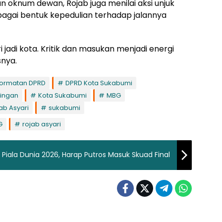
n oknum dewan, Rojab juga menilai aksi unjuk
bagai bentuk kepedulian terhadap jalannya
i jadi kota. Kritik dan masukan menjadi energi
snya.
ormatan DPRD
DPRD Kota Sukabumi
tingan
Kota Sukabumi
MBG
ab Asyari
sukabumi
G
rojab asyari
Piala Dunia 2026, Harap Putros Masuk Skuad Final