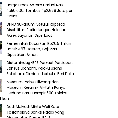
Harga Emas Antam Hari Ini Naik
Rp50.000, Tembus Rp2,679 Juta per
Gram
DPRD Sukabumi Setujui Raperda
Disabilitas, Perlindungan Hak dan
Akses Layanan Diperkuat
Pemerintah Kucurkan Rp20,5 Triliun
untuk 497 Daerah, Gaji PPPK
Dipastikan Aman
Diskumindag-BPS Perkuat Persiapan
Sensus Ekonomi, Pelaku Usaha
Sukabumi Diminta Terbuka Beri Data
Museum Prabu Siliwangi dan
Museum Keramik Al-Fath Punya
Gedung Baru, Hampir 500 Koleksi
ahkan
Dedi Mulyadi Minta Wali Kota
Tasikmalaya Sanksi Nakes yang
Diduga Hina Pasien BPJS