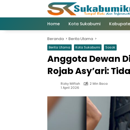
Langsung
ke
konten
Home
Kota Sukabumi
Kabupate
Beranda
Berita Utama
Berita Utama
Kota Sukabumi
Sosok
Anggota Dewan D
Rojab Asy’ari: Tid
Rizky Miftah
2 Min Baca
1 April 2026