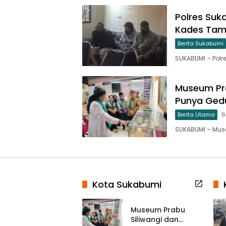
Polres Suk
Kades Tam
Berita Sukabumi
SUKABUMI – Polr
Museum Pra
Punya Gedu
Berita Utama
6
SUKABUMI – Mus
Kota Sukabumi
Museum Prabu
Siliwangi dan