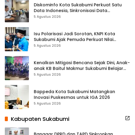
Diskominfo Kota Sukabumi Perkuat Satu
Data Indonesia, Sinkronisasi Data
Kewilayahan Dikebut
5 Agustus 2026
Isu Polarisasi Jadi Sorotan, KNPI Kota
Sukabumi Ajak Pemuda Perkuat Nilai
Kebangsaan
5 Agustus 2026
Kenalkan Mitigasi Bencana Sejak Dini, Anak-
anak KB Baitul Makmur Sukabumi Belajar
Lewat Boneka Tangan
5 Agustus 2026
Bappeda Kota Sukabumi Matangkan
Inovasi Puskesmas untuk IGA 2026
5 Agustus 2026
Kabupaten Sukabumi
Banggar DPRD dan TAPD Sinkronkan