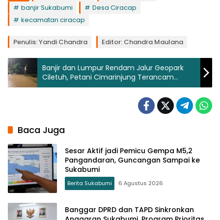
banjir Sukabumi
Desa Ciracap
kecamatan ciracap
Penulis: Yandi Chandra
Editor: Chandra Maulana
Banjir dan Lumpur Rendam Jalur Geopark
Ciletuh, Petani Cimarinjung Terancam
Gagal Panen
Baca Juga
Sesar Aktif jadi Pemicu Gempa M5,2
Pangandaran, Guncangan Sampai ke
Sukabumi
Berita Sukabumi
6 Agustus 2026
Banggar DPRD dan TAPD Sinkronkan
Anggaran Sukabumi, Program Prioritas