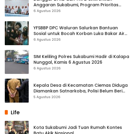
Anggaran Sukabumi, Program Prioritas
hingga Pendapatan Dibahas
6 Agustus 2026
YFSBBP DPC Waluran Salurkan Bantuan
Sosial untuk Bocah Korban Luka Bakar Air
Panas
6 Agustus 2026
SIM Keliling Polres Sukabumi Hadir di Kalapa
Nunggal, Kamis 6 Agustus 2026
6 Agustus 2026
Kepala Desa di Kecamatan Ciemas Diduga
Diamankan Satnarkoba, Polisi Belum Beri
Penjelasan Resmi
5 Agustus 2026
Life
Kota Sukabumi Jadi Tuan Rumah Kontes
Batu Akik Nasional