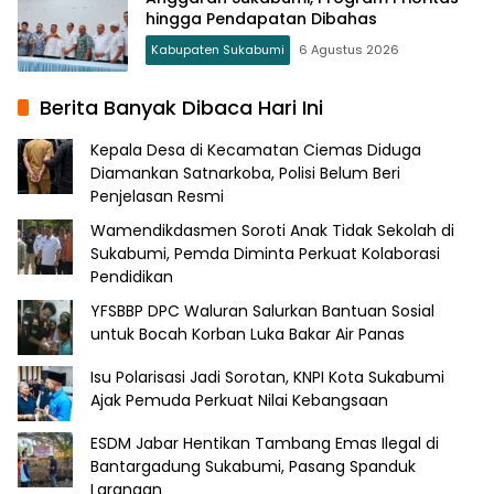
hingga Pendapatan Dibahas
Kabupaten Sukabumi
6 Agustus 2026
Berita Banyak Dibaca Hari Ini
Kepala Desa di Kecamatan Ciemas Diduga
Diamankan Satnarkoba, Polisi Belum Beri
Penjelasan Resmi
Wamendikdasmen Soroti Anak Tidak Sekolah di
Sukabumi, Pemda Diminta Perkuat Kolaborasi
Pendidikan
YFSBBP DPC Waluran Salurkan Bantuan Sosial
untuk Bocah Korban Luka Bakar Air Panas
Isu Polarisasi Jadi Sorotan, KNPI Kota Sukabumi
Ajak Pemuda Perkuat Nilai Kebangsaan
ESDM Jabar Hentikan Tambang Emas Ilegal di
Bantargadung Sukabumi, Pasang Spanduk
Larangan