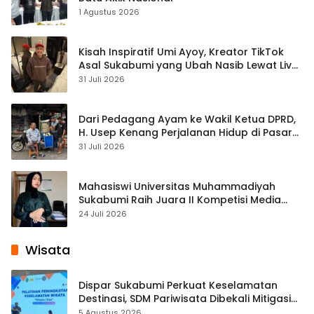
1 Agustus 2026
Kisah Inspiratif Umi Ayoy, Kreator TikTok
Asal Sukabumi yang Ubah Nasib Lewat Live
Streaming
31 Juli 2026
Dari Pedagang Ayam ke Wakil Ketua DPRD,
H. Usep Kenang Perjalanan Hidup di Pasar
Cisaat
31 Juli 2026
Mahasiswi Universitas Muhammadiyah
Sukabumi Raih Juara II Kompetisi Media
Pembelajaran Digital Tingkat Internasional
24 Juli 2026
Wisata
Dispar Sukabumi Perkuat Keselamatan
Destinasi, SDM Pariwisata Dibekali Mitigasi
hingga Teknik Evakuasi
5 Agustus 2026