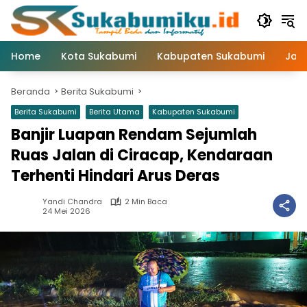
Langsung
ke
konten
Home
Kota Sukabumi
Kabupaten Sukabumi
Jaw
Beranda
Berita Sukabumi
Berita Sukabumi
Berita Utama
Kabupaten Sukabumi
Banjir Luapan Rendam Sejumlah
Ruas Jalan di Ciracap, Kendaraan
Terhenti Hindari Arus Deras
Yandi Chandra
2 Min Baca
24 Mei 2026