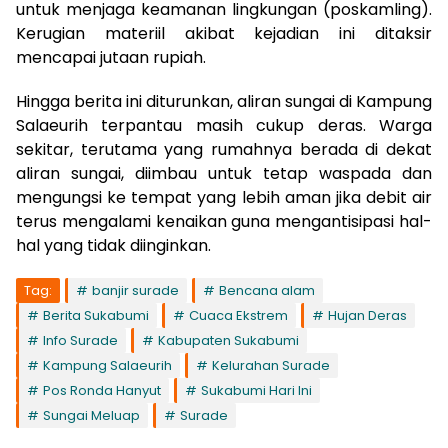
untuk menjaga keamanan lingkungan (poskamling).
Kerugian materiil akibat kejadian ini ditaksir
mencapai jutaan rupiah.
Hingga berita ini diturunkan, aliran sungai di Kampung
Salaeurih terpantau masih cukup deras. Warga
sekitar, terutama yang rumahnya berada di dekat
aliran sungai, diimbau untuk tetap waspada dan
mengungsi ke tempat yang lebih aman jika debit air
terus mengalami kenaikan guna mengantisipasi hal-
hal yang tidak diinginkan.
Tag:
banjir surade
Bencana alam
Berita Sukabumi
Cuaca Ekstrem
Hujan Deras
Info Surade
Kabupaten Sukabumi
Kampung Salaeurih
Kelurahan Surade
Pos Ronda Hanyut
Sukabumi Hari Ini
Sungai Meluap
Surade