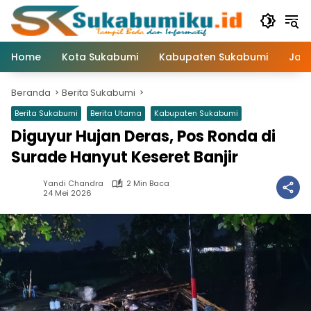
Langsung
ke
konten
Home
Kota Sukabumi
Kabupaten Sukabumi
Jaw
Beranda
Berita Sukabumi
Berita Sukabumi
Berita Utama
Kabupaten Sukabumi
Diguyur Hujan Deras, Pos Ronda di
Surade Hanyut Keseret Banjir
Yandi Chandra
2 Min Baca
24 Mei 2026