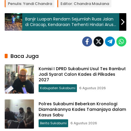
Penulis: Yandi Chandra
Editor: Chandra Maulana
Banjir Luapan Rendam Sejumlah Ruas Jalan
di Ciracap, Kendaraan Terhenti Hindari Arus
Deras
Baca Juga
Komisi I DPRD Sukabumi Usul Tes Rambut
Jadi Syarat Calon Kades di Pilkades
2027
Kabupaten Sukabumi
6 Agustus 2026
Polres Sukabumi Beberkan Kronologi
Diamankannya Kades Tamanjaya dalam
Kasus Sabu
Berita Sukabumi
6 Agustus 2026