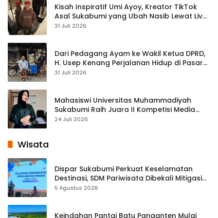
Kisah Inspiratif Umi Ayoy, Kreator TikTok
Asal Sukabumi yang Ubah Nasib Lewat Live
Streaming
31 Juli 2026
Dari Pedagang Ayam ke Wakil Ketua DPRD,
H. Usep Kenang Perjalanan Hidup di Pasar
Cisaat
31 Juli 2026
Mahasiswi Universitas Muhammadiyah
Sukabumi Raih Juara II Kompetisi Media
Pembelajaran Digital Tingkat Internasional
24 Juli 2026
Wisata
Dispar Sukabumi Perkuat Keselamatan
Destinasi, SDM Pariwisata Dibekali Mitigasi
hingga Teknik Evakuasi
5 Agustus 2026
Keindahan Pantai Batu Panganten Mulai