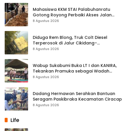
Mahasiswa KKM STAI Palabuhanratu
Gotong Royong Perbaiki Akses Jalan
Majelis Ta’lim di Sagaranten
8 Agustus 2026
Diduga Rem Blong, Truk Colt Diesel
Terperosok di Jalur Cikidang–
Palabuhanratu
8 Agustus 2026
Wabup Sukabumi Buka LT I dan KANIRA,
Tekankan Pramuka sebagai Wadah
Pembentukan Karakter
8 Agustus 2026
Dadang Hermawan Serahkan Bantuan
Seragam Paskibraka Kecamatan Ciracap
8 Agustus 2026
Life