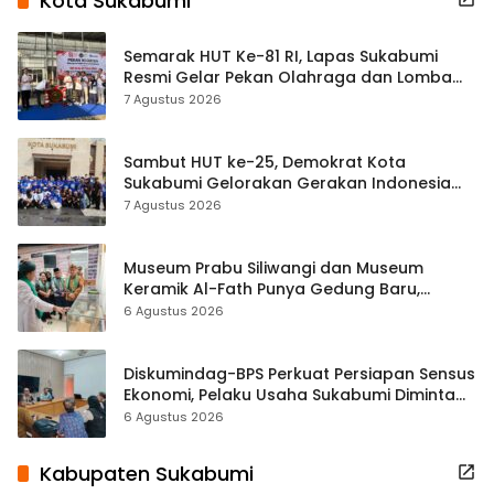
Kota Sukabumi
Semarak HUT Ke-81 RI, Lapas Sukabumi
Resmi Gelar Pekan Olahraga dan Lomba
Tradisional
7 Agustus 2026
Sambut HUT ke-25, Demokrat Kota
Sukabumi Gelorakan Gerakan Indonesia
ASRI Lewat Aksi Bersih Masjid Agung
7 Agustus 2026
Museum Prabu Siliwangi dan Museum
Keramik Al-Fath Punya Gedung Baru,
Hampir 500 Koleksi Dipisahkan
6 Agustus 2026
Diskumindag-BPS Perkuat Persiapan Sensus
Ekonomi, Pelaku Usaha Sukabumi Diminta
Terbuka Beri Data
6 Agustus 2026
Kabupaten Sukabumi