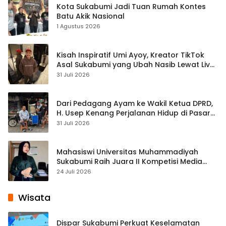
Kota Sukabumi Jadi Tuan Rumah Kontes
Batu Akik Nasional
1 Agustus 2026
Kisah Inspiratif Umi Ayoy, Kreator TikTok
Asal Sukabumi yang Ubah Nasib Lewat Live
Streaming
31 Juli 2026
Dari Pedagang Ayam ke Wakil Ketua DPRD,
H. Usep Kenang Perjalanan Hidup di Pasar
Cisaat
31 Juli 2026
Mahasiswi Universitas Muhammadiyah
Sukabumi Raih Juara II Kompetisi Media
Pembelajaran Digital Tingkat Internasional
24 Juli 2026
Wisata
Dispar Sukabumi Perkuat Keselamatan