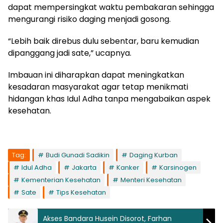
dapat mempersingkat waktu pembakaran sehingga
mengurangi risiko daging menjadi gosong.
“Lebih baik direbus dulu sebentar, baru kemudian
dipanggang jadi sate,” ucapnya.
Imbauan ini diharapkan dapat meningkatkan
kesadaran masyarakat agar tetap menikmati
hidangan khas Idul Adha tanpa mengabaikan aspek
kesehatan.
Tag:
Budi Gunadi Sadikin
Daging Kurban
Idul Adha
Jakarta
Kanker
Karsinogen
Kementerian Kesehatan
Menteri Kesehatan
Sate
Tips Kesehatan
Akses Bandara Husein Disorot, Farhan