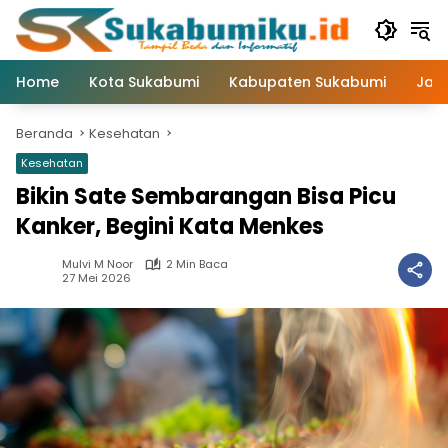
Langsung
ke
konten
Home
Kota Sukabumi
Kabupaten Sukabumi
Jaw
Beranda
Kesehatan
Kesehatan
Bikin Sate Sembarangan Bisa Picu
Kanker, Begini Kata Menkes
Mulvi M Noor
2 Min Baca
27 Mei 2026