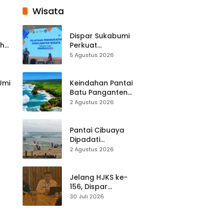
Wisata
Dispar Sukabumi
ah
Perkuat
k
Keselamatan
5 Agustus 2026
Destinasi, SDM
Pariwisata Dibekali
Mitigasi hingga
 Umi
Keindahan Pantai
Teknik Evakuasi
Batu Panganten
Mulai Dilirik
2 Agustus 2026
Wisatawan Lokal
at
dan Luar Daerah
Pantai Cibuaya
Dipadati
Wisatawan,
2 Agustus 2026
Balawista Ingatkan
p di
Pengunjung Tetap
Waspada
Jelang HJKS ke-
156, Dispar
Kabupaten
30 Juli 2026
Sukabumi Perkuat
si
Promosi Wisata