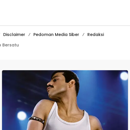
Kenakalan Remaja
Media
di SMPN 2
Pembelajaran
Tegalbuleud
Digital Tingkat
Internasional
Disclaimer
Pedoman Media Siber
Redaksi
 Bersatu