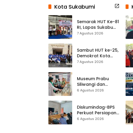
Kota Sukabumi
Semarak HUT Ke-81
RI, Lapas Sukabumi
Resmi Gelar Pekan
7 Agustus 2026
Olahraga dan
Lomba Tradisional
Sambut HUT ke-25,
Demokrat Kota
Sukabumi
7 Agustus 2026
Gelorakan
Gerakan Indonesia
ASRI Lewat Aksi
Museum Prabu
Bersih Masjid
Siliwangi dan
Agung
Museum Keramik
6 Agustus 2026
Al-Fath Punya
Gedung Baru,
Hampir 500 Koleksi
Diskumindag-BPS
Dipisahkan
Perkuat Persiapan
Sensus Ekonomi,
6 Agustus 2026
Pelaku Usaha
Sukabumi Diminta