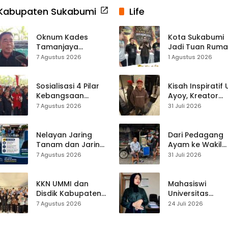
Kabupaten Sukabumi
Life
Oknum Kades
Kota Sukabumi
Tamanjaya
Jadi Tuan Rum
Terjerat Kasus
Kontes Batu Aki
7 Agustus 2026
1 Agustus 2026
Narkoba, Paoji
Nasional
Nurjaman Minta
Seleksi Calon
Sosialisasi 4 Pilar
Kisah Inspiratif
Kades Diperketat
Kebangsaan
Ayoy, Kreator
Digelar di
TikTok Asal
7 Agustus 2026
31 Juli 2026
Jampangkulon,
Sukabumi yang
Yulius Setiarto
Ubah Nasib Lew
Tekankan
Live Streaming
Nelayan Jaring
Dari Pedagang
Pentingnya
Tanam dan Jaring
Ayam ke Wakil
Persatuan
Obor
Ketua DPRD, H.
7 Agustus 2026
31 Juli 2026
Ujunggenteng
Usep Kenang
Sepakat Atur Zona
Perjalanan Hidu
Penangkapan
Pasar Cisaat
KKN UMMI dan
Mahasiswi
Disdik Kabupaten
Universitas
Sukabumi Perkuat
Muhammadiyah
7 Agustus 2026
24 Juli 2026
Edukasi
Sukabumi Raih
Pencegahan
Juara II Kompeti