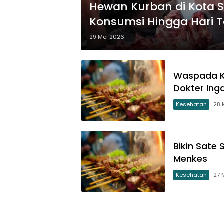
Hewan Kurban di Kota 
Konsumsi Hingga Hari T
29 Mei 2026
Waspada Ko
Dokter Ing
Kesehatan
28 
Bikin Sate
Menkes
Kesehatan
27 