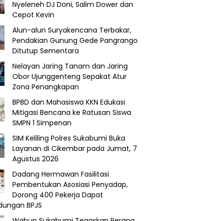
Nyeleneh DJ Doni, Salim Dower dan
Cepot Kevin
Alun-alun Suryakencana Terbakar,
Pendakian Gunung Gede Pangrango
Ditutup Sementara
Nelayan Jaring Tanam dan Jaring
Obor Ujunggenteng Sepakat Atur
Zona Penangkapan
BPBD dan Mahasiswa KKN Edukasi
Mitigasi Bencana ke Ratusan Siswa
SMPN 1 Simpenan
SIM Keliling Polres Sukabumi Buka
Layanan di Cikembar pada Jumat, 7
Agustus 2026
Dadang Hermawan Fasilitasi
Pembentukan Asosiasi Penyadap,
Dorong 400 Pekerja Dapat
ndungan BPJS
Wabup Sukabumi Tegaskan Perang