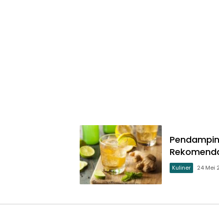
Pendamping
Rekomenda
Kuliner
24 Mei 