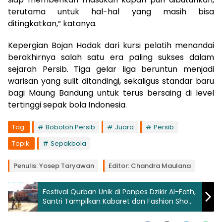
terutama untuk hal-hal yang masih bisa
ditingkatkan,” katanya.
Kepergian Bojan Hodak dari kursi pelatih menandai
berakhirnya salah satu era paling sukses dalam
sejarah Persib. Tiga gelar liga beruntun menjadi
warisan yang sulit ditandingi, sekaligus standar baru
bagi Maung Bandung untuk terus bersaing di level
tertinggi sepak bola Indonesia.
Tag:
Bobotoh Persib
Juara
Persib
Topik:
Sepakbola
Penulis: Yosep Taryawan
Editor: Chandra Maulana
Festival Qurban Unik di Ponpes Dzikir Al-Fath,
Santri Tampilkan Kabaret dan Fashion Show
Domba