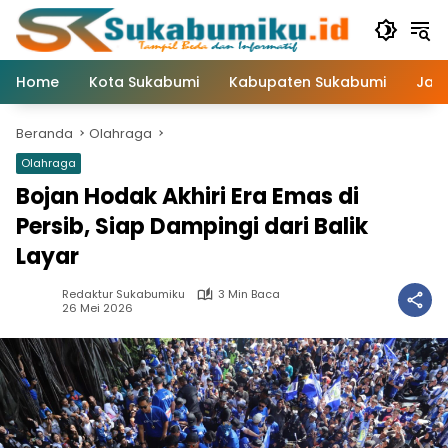
Langsung
ke
konten
Home
Kota Sukabumi
Kabupaten Sukabumi
Jaw
Beranda
Olahraga
Olahraga
Bojan Hodak Akhiri Era Emas di
Persib, Siap Dampingi dari Balik
Layar
Redaktur Sukabumiku
3 Min Baca
26 Mei 2026