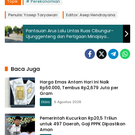
Topik:
Perekonomian
Penulis: Yosep Taryawan
Editor: Asep Hendrayana
Pantauan Arus Lalu Lintas Ruas Cibungur–
Ujunggenteng dan Pertigaan Minajaya
Terpantau Lancar
Baca Juga
Harga Emas Antam Hari Ini Naik
Rp50.000, Tembus Rp2,679 Juta per
Gram
Ekbis
6 Agustus 2026
Pemerintah Kucurkan Rp20,5 Triliun
untuk 497 Daerah, Gaji PPPK Dipastikan
Aman