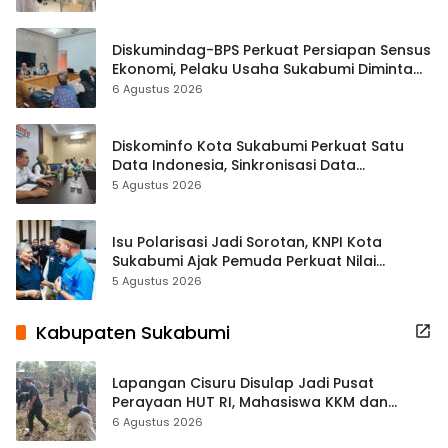
Diskumindag-BPS Perkuat Persiapan Sensus
Ekonomi, Pelaku Usaha Sukabumi Diminta
Terbuka Beri Data
6 Agustus 2026
Diskominfo Kota Sukabumi Perkuat Satu
Data Indonesia, Sinkronisasi Data
Kewilayahan Dikebut
5 Agustus 2026
Isu Polarisasi Jadi Sorotan, KNPI Kota
Sukabumi Ajak Pemuda Perkuat Nilai
Kebangsaan
5 Agustus 2026
Kabupaten Sukabumi
Lapangan Cisuru Disulap Jadi Pusat
Perayaan HUT RI, Mahasiswa KKM dan
Warga Satukan Tenaga
6 Agustus 2026