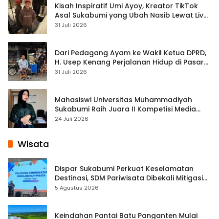
Kisah Inspiratif Umi Ayoy, Kreator TikTok
Asal Sukabumi yang Ubah Nasib Lewat Live
Streaming
31 Juli 2026
Dari Pedagang Ayam ke Wakil Ketua DPRD,
H. Usep Kenang Perjalanan Hidup di Pasar
Cisaat
31 Juli 2026
Mahasiswi Universitas Muhammadiyah
Sukabumi Raih Juara II Kompetisi Media
Pembelajaran Digital Tingkat Internasional
24 Juli 2026
Wisata
Dispar Sukabumi Perkuat Keselamatan
Destinasi, SDM Pariwisata Dibekali Mitigasi
hingga Teknik Evakuasi
5 Agustus 2026
Keindahan Pantai Batu Panganten Mulai