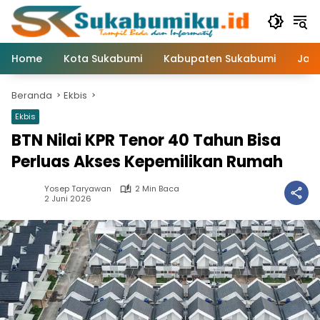
Langsung
ke
konten
Home
Kota Sukabumi
Kabupaten Sukabumi
Jaw
Beranda
Ekbis
Ekbis
BTN Nilai KPR Tenor 40 Tahun Bisa
Perluas Akses Kepemilikan Rumah
Yosep Taryawan
2 Min Baca
2 Juni 2026