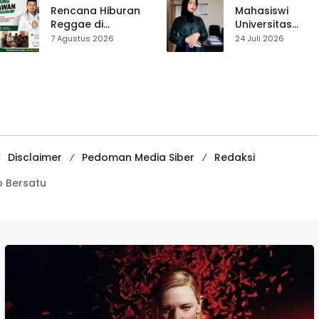
Pasar Cisaat
Rencana Hiburan
Mahasiswi
Reggae di
Universitas
Purwasedar
Muhammadiyah
7 Agustus 2026
24 Juli 2026
Dipersoalkan,
Sukabumi Raih
Dadang Hermawan
Juara II Kompeti
Turun Memfasilitasi
Media
Musyawarah
Pembelajaran
Digital Tingkat
Internasional
Disclaimer
Pedoman Media Siber
Redaksi
 Bersatu