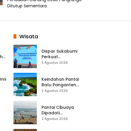
Ditutup Sementara
Wisata
Dispar Sukabumi
ah
Perkuat
k
Keselamatan
5 Agustus 2026
Destinasi, SDM
Pariwisata Dibekali
Mitigasi hingga
 Umi
Keindahan Pantai
Teknik Evakuasi
Batu Panganten
Mulai Dilirik
2 Agustus 2026
Wisatawan Lokal
at
dan Luar Daerah
Pantai Cibuaya
Dipadati
Wisatawan,
2 Agustus 2026
Balawista Ingatkan
p di
Pengunjung Tetap