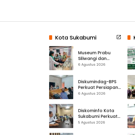
Kota Sukabumi
Museum Prabu
Siliwangi dan
Museum Keramik
6 Agustus 2026
Al-Fath Punya
Gedung Baru,
Hampir 500 Koleksi
Diskumindag-BPS
Dipisahkan
Perkuat Persiapan
Sensus Ekonomi,
6 Agustus 2026
Pelaku Usaha
Sukabumi Diminta
Terbuka Beri Data
Diskominfo Kota
Sukabumi Perkuat
Satu Data
5 Agustus 2026
Indonesia,
Sinkronisasi Data