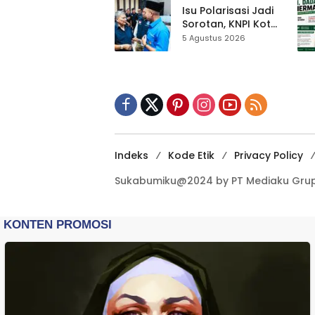
Kewilayahan
Isu Polarisasi Jadi
Dikebut
Sorotan, KNPI Kota
Sukabumi Ajak
5 Agustus 2026
Pemuda Perkuat
Nilai Kebangsaan
Indeks
Kode Etik
Privacy Policy
Sukabumiku@2024 by PT Mediaku Grup