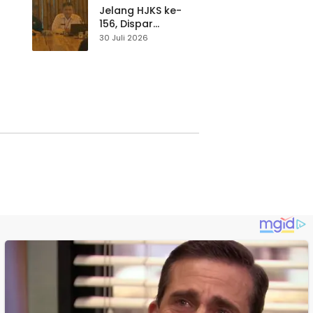
Waspada
Jelang HJKS ke-
156, Dispar
Kabupaten
30 Juli 2026
Sukabumi Perkuat
si
Promosi Wisata
Lewat Publikasi
Digital