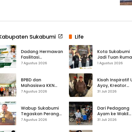
Kabupaten Sukabumi
Life
Dadang Hermawan
Kota Sukabumi
Fasilitasi
Jadi Tuan Rum
Pembentukan
Kontes Batu Aki
7 Agustus 2026
1 Agustus 2026
Asosiasi Penyadap,
Nasional
Dorong 400
Pekerja Dapat
BPBD dan
Kisah Inspiratif
Perlindungan BPJS
Mahasiswa KKN
Ayoy, Kreator
Edukasi Mitigasi
TikTok Asal
7 Agustus 2026
31 Juli 2026
Bencana ke
Sukabumi yang
Ratusan Siswa
Ubah Nasib Lew
SMPN 1 Simpenan
Live Streaming
Wabup Sukabumi
Dari Pedagang
Tegaskan Perang
Ayam ke Wakil
terhadap Narkoba
Ketua DPRD, H.
7 Agustus 2026
31 Juli 2026
Usai Dugaan Kades
Usep Kenang
Terlibat
Perjalanan Hidu