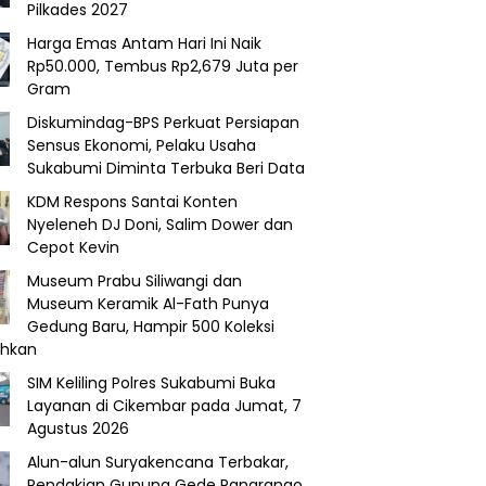
Pilkades 2027
Harga Emas Antam Hari Ini Naik
Rp50.000, Tembus Rp2,679 Juta per
Gram
Diskumindag-BPS Perkuat Persiapan
Sensus Ekonomi, Pelaku Usaha
Sukabumi Diminta Terbuka Beri Data
KDM Respons Santai Konten
Nyeleneh DJ Doni, Salim Dower dan
Cepot Kevin
Museum Prabu Siliwangi dan
Museum Keramik Al-Fath Punya
Gedung Baru, Hampir 500 Koleksi
ahkan
SIM Keliling Polres Sukabumi Buka
Layanan di Cikembar pada Jumat, 7
Agustus 2026
Alun-alun Suryakencana Terbakar,
Pendakian Gunung Gede Pangrango