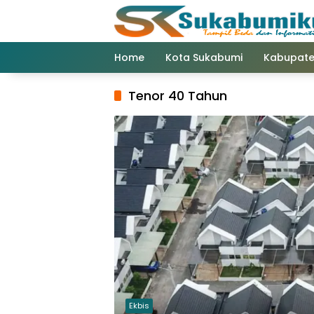
Langsung
ke
konten
Home
Kota Sukabumi
Kabupate
Tenor 40 Tahun
Ekbis