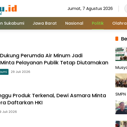
Jumat, 7 Agustus 2026
n Sukabumi
Jawa Barat
Nasional
Politik
Olahr
Be
P Dukung Perumda Air Minum Jadi
 Minta Pelayanan Publik Tetap Diutamakan
Musy
bumi
29 Juli 2026
SMPN 
ggu Produk Terkenal, Dewi Asmara Minta
a Daftarkan HKI
9 Juli 2026