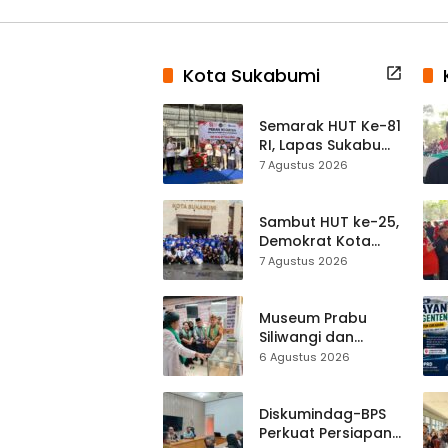
Kota Sukabumi
Semarak HUT Ke-81
RI, Lapas Sukabumi
Resmi Gelar Pekan
7 Agustus 2026
Olahraga dan
Lomba Tradisional
Sambut HUT ke-25,
Demokrat Kota
Sukabumi
7 Agustus 2026
Gelorakan
Gerakan Indonesia
ASRI Lewat Aksi
Museum Prabu
Bersih Masjid
Siliwangi dan
Agung
Museum Keramik
6 Agustus 2026
Al-Fath Punya
Gedung Baru,
Hampir 500 Koleksi
Diskumindag-BPS
Dipisahkan
Perkuat Persiapan