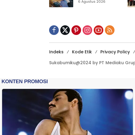
Sensus Ekonomi,
6 Agustus 2026
Pelaku Usaha
Sukabumi Diminta
Terbuka Beri Data
Indeks
Kode Etik
Privacy Policy
Sukabumiku@2024 by PT Mediaku Grup