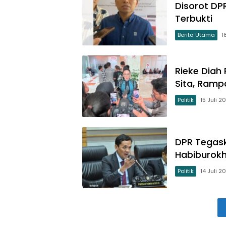
Disorot DPR
Terbukti
Berita Utama
1
Rieke Diah
Sita, Ramp
Politik
15 Juli 2
DPR Tegask
Habiburokh
Politik
14 Juli 2