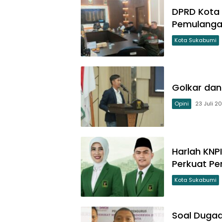
DPRD Kota
Pemulangan
Kota Sukabumi
Golkar dan 
Opini
23 Juli 2
Harlah KNP
Perkuat Pe
Kota Sukabumi
Soal Dugaa