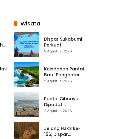
Wisata
Dispar Sukabumi
ah
Perkuat
k
Keselamatan
5 Agustus 2026
Destinasi, SDM
Pariwisata Dibekali
Mitigasi hingga
 Umi
Keindahan Pantai
Teknik Evakuasi
Batu Panganten
Mulai Dilirik
2 Agustus 2026
Wisatawan Lokal
at
dan Luar Daerah
Pantai Cibuaya
Dipadati
Wisatawan,
2 Agustus 2026
Balawista Ingatkan
p di
Pengunjung Tetap
Waspada
Jelang HJKS ke-
156, Dispar