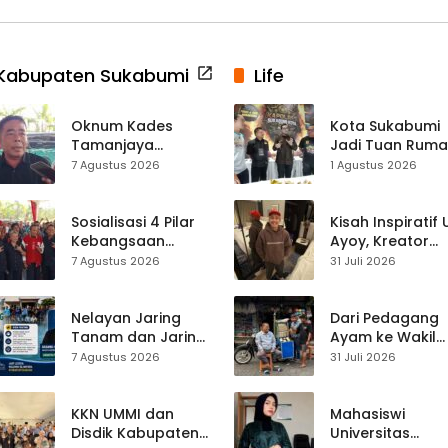
Kabupaten Sukabumi
Life
Oknum Kades
Kota Sukabumi
Tamanjaya
Jadi Tuan Rum
Terjerat Kasus
Kontes Batu Aki
7 Agustus 2026
1 Agustus 2026
Narkoba, Paoji
Nasional
Nurjaman Minta
Seleksi Calon
Sosialisasi 4 Pilar
Kisah Inspiratif
Kades Diperketat
Kebangsaan
Ayoy, Kreator
Digelar di
TikTok Asal
7 Agustus 2026
31 Juli 2026
Jampangkulon,
Sukabumi yang
Yulius Setiarto
Ubah Nasib Lew
Tekankan
Live Streaming
Nelayan Jaring
Dari Pedagang
Pentingnya
Tanam dan Jaring
Ayam ke Wakil
Persatuan
Obor
Ketua DPRD, H.
7 Agustus 2026
31 Juli 2026
Ujunggenteng
Usep Kenang
Sepakat Atur Zona
Perjalanan Hidu
Penangkapan
Pasar Cisaat
KKN UMMI dan
Mahasiswi
Disdik Kabupaten
Universitas