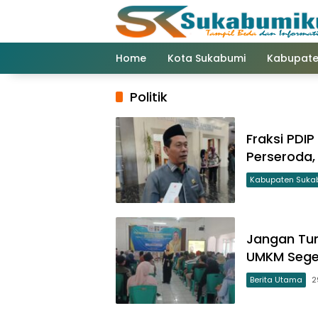
Langsung
ke
konten
Home
Kota Sukabumi
Kabupate
Politik
Fraksi PDI
Perseroda,
Kabupaten Suka
Jangan Tun
UMKM Seger
Berita Utama
2