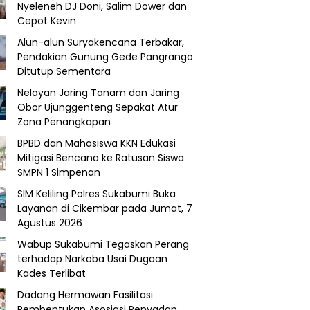
Nyeleneh DJ Doni, Salim Dower dan
Cepot Kevin
Alun-alun Suryakencana Terbakar,
Pendakian Gunung Gede Pangrango
Ditutup Sementara
Nelayan Jaring Tanam dan Jaring
Obor Ujunggenteng Sepakat Atur
Zona Penangkapan
BPBD dan Mahasiswa KKN Edukasi
Mitigasi Bencana ke Ratusan Siswa
SMPN 1 Simpenan
SIM Keliling Polres Sukabumi Buka
Layanan di Cikembar pada Jumat, 7
Agustus 2026
Wabup Sukabumi Tegaskan Perang
terhadap Narkoba Usai Dugaan
Kades Terlibat
Dadang Hermawan Fasilitasi
Pembentukan Asosiasi Penyadap,