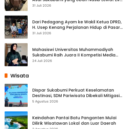
Streaming
31 Juli 2026
Dari Pedagang Ayam ke Wakil Ketua DPRD,
H. Usep Kenang Perjalanan Hidup di Pasar
Cisaat
31 Juli 2026
Mahasiswi Universitas Muhammadiyah
Sukabumi Raih Juara II Kompetisi Media
Pembelajaran Digital Tingkat Internasional
24 Juli 2026
Wisata
Dispar Sukabumi Perkuat Keselamatan
Destinasi, SDM Pariwisata Dibekali Mitigasi
hingga Teknik Evakuasi
5 Agustus 2026
Keindahan Pantai Batu Panganten Mulai
Dilirik Wisatawan Lokal dan Luar Daerah