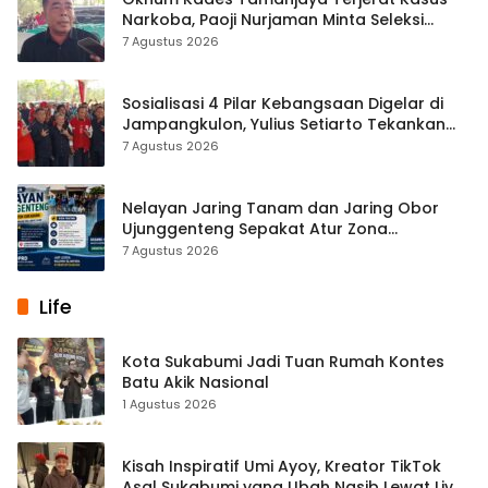
Narkoba, Paoji Nurjaman Minta Seleksi
Calon Kades Diperketat
7 Agustus 2026
Sosialisasi 4 Pilar Kebangsaan Digelar di
Jampangkulon, Yulius Setiarto Tekankan
Pentingnya Persatuan
7 Agustus 2026
Nelayan Jaring Tanam dan Jaring Obor
Ujunggenteng Sepakat Atur Zona
Penangkapan
7 Agustus 2026
Life
Kota Sukabumi Jadi Tuan Rumah Kontes
Batu Akik Nasional
1 Agustus 2026
Kisah Inspiratif Umi Ayoy, Kreator TikTok
Asal Sukabumi yang Ubah Nasib Lewat Live