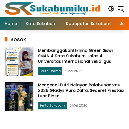
Langsung
ke
konten
Home
Kota Sukabumi
Kabupaten Sukabumi
Jaw
Sosok
Membanggakan! Iklima Green Siswi
SMAN 4 Kota Sukabumi Lolos 4
Universitas Internasional Sekaligus
Berita Utama
8 Mei 2026
Mengenal Putri Nelayan Palabuhanratu
2026 Gladys Aura Zalfa, Sederet Prestasi
Luar Biasa
Berita Sukabumi
8 Mei 2026