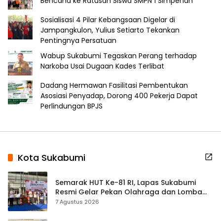
Bencana ke Ratusan Siswa SMPN 1 Simpenan
Sosialisasi 4 Pilar Kebangsaan Digelar di
Jampangkulon, Yulius Setiarto Tekankan
Pentingnya Persatuan
Wabup Sukabumi Tegaskan Perang terhadap
Narkoba Usai Dugaan Kades Terlibat
Dadang Hermawan Fasilitasi Pembentukan
Asosiasi Penyadap, Dorong 400 Pekerja Dapat
Perlindungan BPJS
Kota Sukabumi
Semarak HUT Ke-81 RI, Lapas Sukabumi
Resmi Gelar Pekan Olahraga dan Lomba
Tradisional
7 Agustus 2026