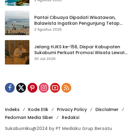
2 Agustus 2026
Pantai Cibuaya Dipadati Wisatawan,
Balawista Ingatkan Pengunjung Tetap
Waspada
2 Agustus 2026
Jelang HJKS ke-156, Dispar Kabupaten
Sukabumi Perkuat Promosi Wisata Lewat
Publikasi Digital
30 Juli 2026
Indeks
Kode Etik
Privacy Policy
Disclaimer
Pedoman Media Siber
Redaksi
Sukabumiku@2024 by PT Mediaku Grup Bersatu