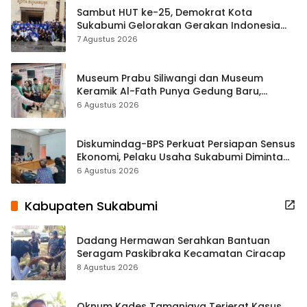
Sambut HUT ke-25, Demokrat Kota
Sukabumi Gelorakan Gerakan Indonesia
ASRI Lewat Aksi Bersih Masjid Agung
7 Agustus 2026
Museum Prabu Siliwangi dan Museum
Keramik Al-Fath Punya Gedung Baru,
Hampir 500 Koleksi Dipisahkan
6 Agustus 2026
Diskumindag-BPS Perkuat Persiapan Sensus
Ekonomi, Pelaku Usaha Sukabumi Diminta
Terbuka Beri Data
6 Agustus 2026
Kabupaten Sukabumi
Dadang Hermawan Serahkan Bantuan
Seragam Paskibraka Kecamatan Ciracap
8 Agustus 2026
Oknum Kades Tamanjaya Terjerat Kasus