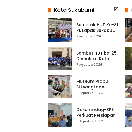
Kota Sukabumi
Semarak HUT Ke-81
RI, Lapas Sukabumi
Resmi Gelar Pekan
7 Agustus 2026
Olahraga dan
Lomba Tradisional
Sambut HUT ke-25,
Demokrat Kota
Sukabumi
7 Agustus 2026
Gelorakan
Gerakan Indonesia
ASRI Lewat Aksi
Museum Prabu
Bersih Masjid
Siliwangi dan
Agung
Museum Keramik
6 Agustus 2026
Al-Fath Punya
Gedung Baru,
Hampir 500 Koleksi
Diskumindag-BPS
Dipisahkan
Perkuat Persiapan
Sensus Ekonomi,
6 Agustus 2026
Pelaku Usaha
Sukabumi Diminta