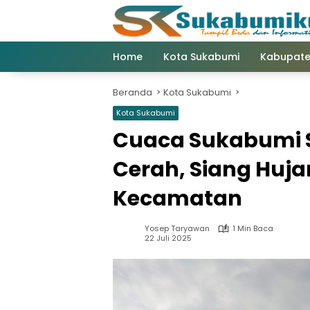
Langsung
ke
konten
Home
Kota Sukabumi
Kabupate
Beranda
Kota Sukabumi
Kota Sukabumi
Cuaca Sukabumi Se
Cerah, Siang Huja
Kecamatan
Yosep Taryawan
1 Min Baca
22 Juli 2025