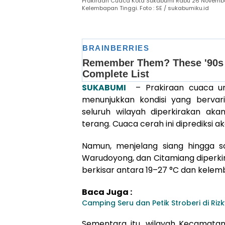
Prakiraan Cuaca Kota Sukabumi Rabu 26 November
Kelembapan Tinggi. Foto : SE / sukabumiku.id
SUKABUMI
– Prakiraan cuaca unt
menunjukkan kondisi yang bervari
seluruh wilayah diperkirakan ak
terang. Cuaca cerah ini diprediksi a
Namun, menjelang siang hingga s
Warudoyong, dan Citamiang diperki
berkisar antara 19–27 °C dan kele
Baca Juga :
Camping Seru dan Petik Stroberi di Rizk
Sementara itu, wilayah Kecamatan