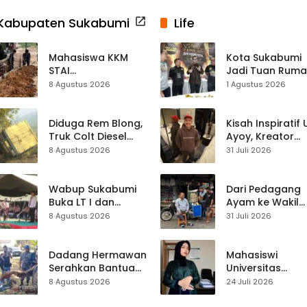
Kabupaten Sukabumi
Life
Mahasiswa KKM
Kota Sukabumi
STAI
Jadi Tuan Rum
Palabuhanratu
Kontes Batu Aki
8 Agustus 2026
1 Agustus 2026
Gotong Royong
Nasional
Perbaiki Akses
Jalan Majelis Ta’lim
Diduga Rem Blong,
Kisah Inspiratif
di Sagaranten
Truk Colt Diesel
Ayoy, Kreator
Terperosok di Jalur
TikTok Asal
8 Agustus 2026
31 Juli 2026
Cikidang–
Sukabumi yang
Palabuhanratu
Ubah Nasib Lew
Live Streaming
Wabup Sukabumi
Dari Pedagang
Buka LT I dan
Ayam ke Wakil
KANIRA, Tekankan
Ketua DPRD, H.
8 Agustus 2026
31 Juli 2026
Pramuka sebagai
Usep Kenang
Wadah
Perjalanan Hidu
Pembentukan
Pasar Cisaat
Dadang Hermawan
Mahasiswi
Karakter
Serahkan Bantuan
Universitas
Seragam
Muhammadiyah
8 Agustus 2026
24 Juli 2026
Paskibraka
Sukabumi Raih
Kecamatan
Juara II Kompeti