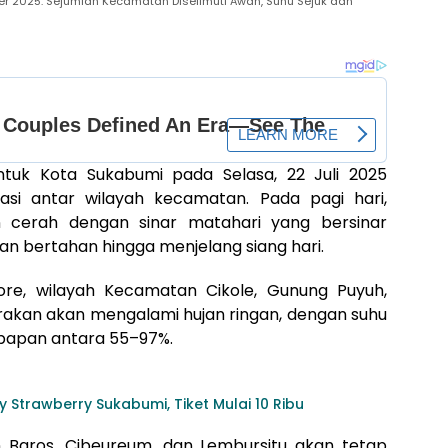
 2025: Sejumlah Kecamatan Diselimuti Awan, Suhu Sejuk dan
uk Kota Sukabumi pada Selasa, 22 Juli 2025
asi antar wilayah kecamatan. Pada pagi hari,
an cerah dengan sinar matahari yang bersinar
kan bertahan hingga menjelang siang hari.
ore, wilayah Kecamatan Cikole, Gunung Puyuh,
rakan akan mengalami hujan ringan, dengan suhu
mbapan antara 55–97%.
y Strawberry Sukabumi, Tiket Mulai 10 Ribu
 Baros, Cibeureum, dan Lembursitu akan tetap