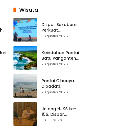
Wisata
Dispar Sukabumi
ah
Perkuat
k
Keselamatan
5 Agustus 2026
Destinasi, SDM
Pariwisata Dibekali
Mitigasi hingga
 Umi
Keindahan Pantai
Teknik Evakuasi
Batu Panganten
Mulai Dilirik
2 Agustus 2026
Wisatawan Lokal
at
dan Luar Daerah
Pantai Cibuaya
Dipadati
Wisatawan,
2 Agustus 2026
Balawista Ingatkan
p di
Pengunjung Tetap
Waspada
Jelang HJKS ke-
156, Dispar
Kabupaten
30 Juli 2026
Sukabumi Perkuat
si
Promosi Wisata