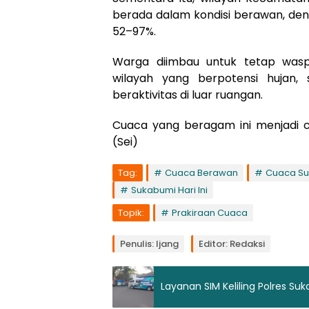
berada dalam kondisi berawan, den
52–97%.
Warga diimbau untuk tetap was
wilayah yang berpotensi hujan,
beraktivitas di luar ruangan.
Cuaca yang beragam ini menjadi c
(Sei)
Tag:
Cuaca Berawan
Cuaca S
Sukabumi Hari Ini
Topik:
Prakiraan Cuaca
Penulis: Ijang
Editor: Redaksi
Layanan SIM Keliling Polres Su