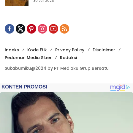
Publikasi Digital
30 Juli 2026
Indeks
Kode Etik
Privacy Policy
Disclaimer
Pedoman Media Siber
Redaksi
Sukabumiku@2024 by PT Mediaku Grup Bersatu