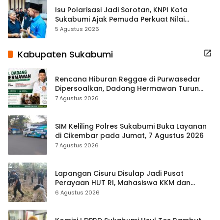
Isu Polarisasi Jadi Sorotan, KNPI Kota
Sukabumi Ajak Pemuda Perkuat Nilai
Kebangsaan
5 Agustus 2026
Kabupaten Sukabumi
Rencana Hiburan Reggae di Purwasedar
Dipersoalkan, Dadang Hermawan Turun
Memfasilitasi Musyawarah
7 Agustus 2026
SIM Keliling Polres Sukabumi Buka Layanan
di Cikembar pada Jumat, 7 Agustus 2026
7 Agustus 2026
Lapangan Cisuru Disulap Jadi Pusat
Perayaan HUT RI, Mahasiswa KKM dan
Warga Satukan Tenaga
6 Agustus 2026