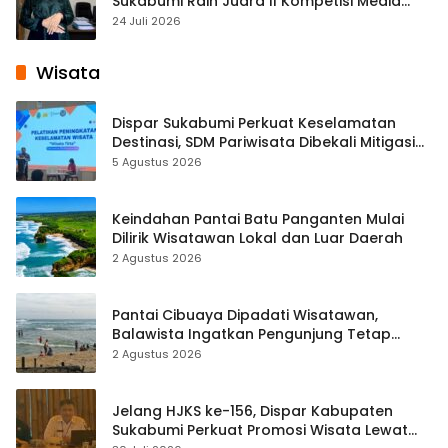
Sukabumi Raih Juara II Kompetisi Media
Pembelajaran Digital Tingkat Internasional
24 Juli 2026
Wisata
Dispar Sukabumi Perkuat Keselamatan
Destinasi, SDM Pariwisata Dibekali Mitigasi
hingga Teknik Evakuasi
5 Agustus 2026
Keindahan Pantai Batu Panganten Mulai
Dilirik Wisatawan Lokal dan Luar Daerah
2 Agustus 2026
Pantai Cibuaya Dipadati Wisatawan,
Balawista Ingatkan Pengunjung Tetap
Waspada
2 Agustus 2026
Jelang HJKS ke-156, Dispar Kabupaten
Sukabumi Perkuat Promosi Wisata Lewat