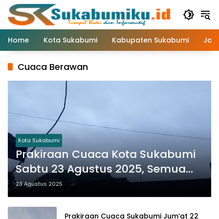
Langsung
ke
konten
Home
Kota Sukabumi
Kabupaten Sukabumi
Jaw
Cuaca Berawan
Kota Sukabumi
Prakiraan Cuaca Kota Sukabumi
Sabtu 23 Agustus 2025, Semua
Kecamatan Berawan
23 Agustus 2025
Prakiraan Cuaca Sukabumi Jum’at 22