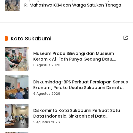
RI, Mahasiswa KKM dan Warga Satukan Tenaga
Kota Sukabumi
Museum Prabu Siliwangi dan Museum
Keramik Al-Fath Punya Gedung Baru,
Hampir 500 Koleksi Dipisahkan
6 Agustus 2026
Diskumindag-BPS Perkuat Persiapan Sensus
Ekonomi, Pelaku Usaha Sukabumi Diminta
Terbuka Beri Data
6 Agustus 2026
Diskominfo Kota Sukabumi Perkuat Satu
Data Indonesia, Sinkronisasi Data
Kewilayahan Dikebut
5 Agustus 2026