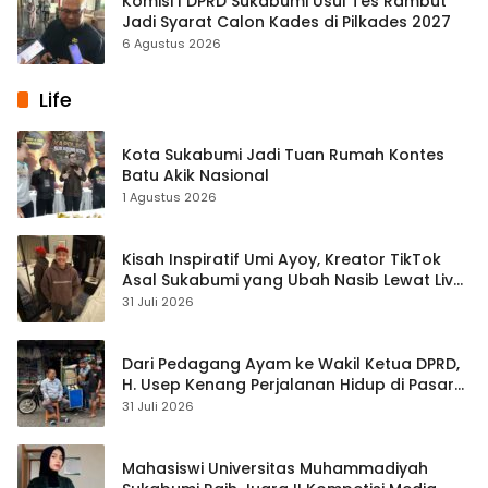
Komisi I DPRD Sukabumi Usul Tes Rambut
Jadi Syarat Calon Kades di Pilkades 2027
6 Agustus 2026
Life
Kota Sukabumi Jadi Tuan Rumah Kontes
Batu Akik Nasional
1 Agustus 2026
Kisah Inspiratif Umi Ayoy, Kreator TikTok
Asal Sukabumi yang Ubah Nasib Lewat Live
Streaming
31 Juli 2026
Dari Pedagang Ayam ke Wakil Ketua DPRD,
H. Usep Kenang Perjalanan Hidup di Pasar
Cisaat
31 Juli 2026
Mahasiswi Universitas Muhammadiyah