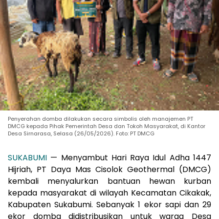
Penyerahan domba dilakukan secara simbolis oleh manajemen PT
DMCG kepada Pihak Pemerintah Desa dan Tokoh Masyarakat, di Kantor
Desa Sirnarasa, Selasa (26/05/2026). Foto: PT DMCG
SUKABUMI
— Menyambut Hari Raya Idul Adha 1447
Hijriah, PT Daya Mas Cisolok Geothermal (DMCG)
kembali menyalurkan bantuan hewan kurban
kepada masyarakat di wilayah Kecamatan Cikakak,
Kabupaten Sukabumi. Sebanyak 1 ekor sapi dan 29
ekor domba didistribusikan untuk warga Desa