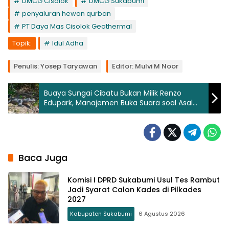
DMCG Cisolok
DMCG Sukabumi
penyaluran hewan qurban
PT Daya Mas Cisolok Geothermal
Topik:
Idul Adha
Penulis: Yosep Taryawan
Editor: Mulvi M Noor
Buaya Sungai Cibatu Bukan Milik Renzo
Edupark, Manajemen Buka Suara soal Asal
Usul Satwa
Baca Juga
Komisi I DPRD Sukabumi Usul Tes Rambut
Jadi Syarat Calon Kades di Pilkades
2027
Kabupaten Sukabumi
6 Agustus 2026