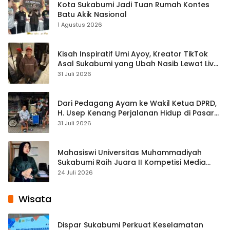
Kota Sukabumi Jadi Tuan Rumah Kontes
Batu Akik Nasional
1 Agustus 2026
Kisah Inspiratif Umi Ayoy, Kreator TikTok
Asal Sukabumi yang Ubah Nasib Lewat Live
Streaming
31 Juli 2026
Dari Pedagang Ayam ke Wakil Ketua DPRD,
H. Usep Kenang Perjalanan Hidup di Pasar
Cisaat
31 Juli 2026
Mahasiswi Universitas Muhammadiyah
Sukabumi Raih Juara II Kompetisi Media
Pembelajaran Digital Tingkat Internasional
24 Juli 2026
Wisata
Dispar Sukabumi Perkuat Keselamatan