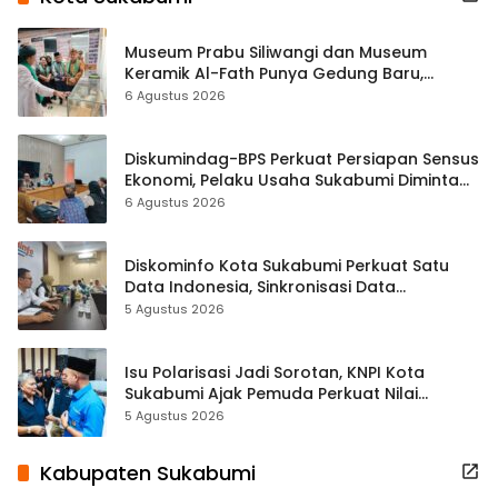
Museum Prabu Siliwangi dan Museum
Keramik Al-Fath Punya Gedung Baru,
Hampir 500 Koleksi Dipisahkan
6 Agustus 2026
Diskumindag-BPS Perkuat Persiapan Sensus
Ekonomi, Pelaku Usaha Sukabumi Diminta
Terbuka Beri Data
6 Agustus 2026
Diskominfo Kota Sukabumi Perkuat Satu
Data Indonesia, Sinkronisasi Data
Kewilayahan Dikebut
5 Agustus 2026
Isu Polarisasi Jadi Sorotan, KNPI Kota
Sukabumi Ajak Pemuda Perkuat Nilai
Kebangsaan
5 Agustus 2026
Kabupaten Sukabumi