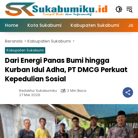
Langsung
ke
konten
Home
Kota Sukabumi
Kabupaten Sukabumi
Jaw
Beranda
Kabupaten Sukabumi
Kabupaten Sukabumi
Dari Energi Panas Bumi hingga
Kurban Idul Adha, PT DMCG Perkuat
Kepedulian Sosial
Redaktur Sukabumiku
2 Min Baca
27 Mei 2026