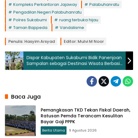
Kompleks Perkantoran Jajaway
Palabuhanratu
Pengadilan Negeri Palabuhanratu
Polres Sukabumi
ruang terbuka hijau
Taman Bappeda
Vandalisme
Penulis: Hasyim Arsyad
Editor: Mulvi M Noor
Dispar Kabupaten Sukabumi Bidik Panenjoan
Sampalan sebagai Destinasi Wisata Berbasis
Masyarakat
Baca Juga
Pemangkasan TKD Tekan Fiskal Daerah,
Ratusan Pemda Terancam Kesulitan
Bayar Gaji PPPK
Berita Utama
9 Agustus 2026