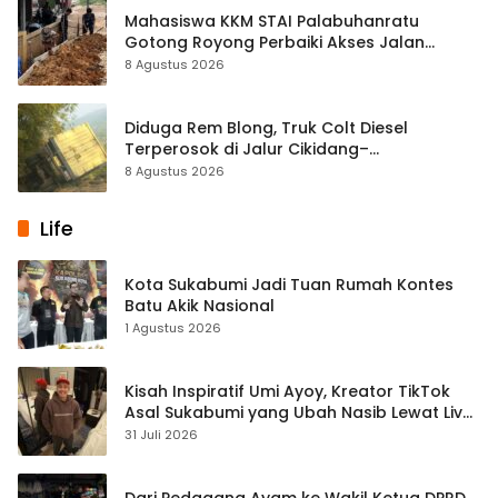
Mahasiswa KKM STAI Palabuhanratu
Gotong Royong Perbaiki Akses Jalan
Majelis Ta’lim di Sagaranten
8 Agustus 2026
Diduga Rem Blong, Truk Colt Diesel
Terperosok di Jalur Cikidang–
Palabuhanratu
8 Agustus 2026
Life
Kota Sukabumi Jadi Tuan Rumah Kontes
Batu Akik Nasional
1 Agustus 2026
Kisah Inspiratif Umi Ayoy, Kreator TikTok
Asal Sukabumi yang Ubah Nasib Lewat Live
Streaming
31 Juli 2026