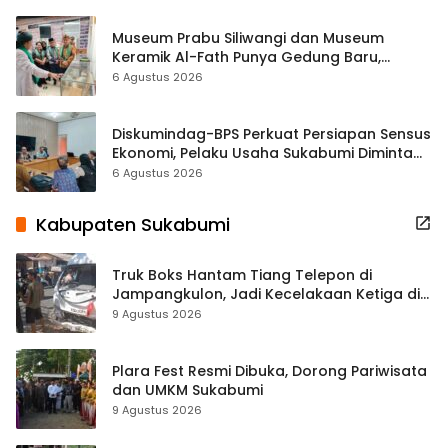
Museum Prabu Siliwangi dan Museum
Keramik Al-Fath Punya Gedung Baru,
Hampir 500 Koleksi Dipisahkan
6 Agustus 2026
Diskumindag-BPS Perkuat Persiapan Sensus
Ekonomi, Pelaku Usaha Sukabumi Diminta
Terbuka Beri Data
6 Agustus 2026
Kabupaten Sukabumi
Truk Boks Hantam Tiang Telepon di
Jampangkulon, Jadi Kecelakaan Ketiga di
Titik yang Sama
9 Agustus 2026
Plara Fest Resmi Dibuka, Dorong Pariwisata
dan UMKM Sukabumi
9 Agustus 2026