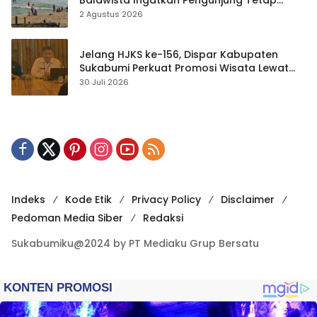
Balawista Ingatkan Pengunjung Tetap
Waspada
2 Agustus 2026
Jelang HJKS ke-156, Dispar Kabupaten
Sukabumi Perkuat Promosi Wisata Lewat
Publikasi Digital
30 Juli 2026
Indeks
Kode Etik
Privacy Policy
Disclaimer
Pedoman Media Siber
Redaksi
Sukabumiku@2024 by PT Mediaku Grup Bersatu