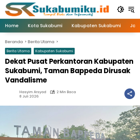
Langsung
ke
konten
Home
Kota Sukabumi
Kabupaten Sukabumi
Jaw
Beranda
Berita Utama
Berita Utama
Kabupaten Sukabumi
Dekat Pusat Perkantoran Kabupaten
Sukabumi, Taman Bappeda Dirusak
Vandalisme
Hasyim Arsyad
2 Min Baca
8 Juli 2026