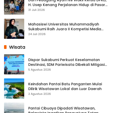
Dari Pedagang Ayam ke Wakil Ketua DPRD,
H. Usep Kenang Perjalanan Hidup di Pasar
Cisaat
31 Juli 2026
Mahasiswi Universitas Muhammadiyah
Sukabumi Raih Juara II Kompetisi Media
Pembelajaran Digital Tingkat Internasional
24 Juli 2026
Wisata
Dispar Sukabumi Perkuat Keselamatan
Destinasi, SDM Pariwisata Dibekali Mitigasi
hingga Teknik Evakuasi
5 Agustus 2026
Keindahan Pantai Batu Panganten Mulai
Dilirik Wisatawan Lokal dan Luar Daerah
2 Agustus 2026
Pantai Cibuaya Dipadati Wisatawan,