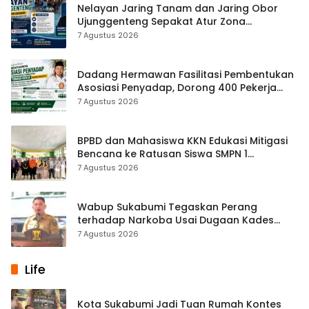
Nelayan Jaring Tanam dan Jaring Obor
Ujunggenteng Sepakat Atur Zona
Penangkapan
7 Agustus 2026
Dadang Hermawan Fasilitasi Pembentukan
Asosiasi Penyadap, Dorong 400 Pekerja
Dapat Perlindungan BPJS
7 Agustus 2026
BPBD dan Mahasiswa KKN Edukasi Mitigasi
Bencana ke Ratusan Siswa SMPN 1
Simpenan
7 Agustus 2026
Wabup Sukabumi Tegaskan Perang
terhadap Narkoba Usai Dugaan Kades
Terlibat
7 Agustus 2026
Life
Kota Sukabumi Jadi Tuan Rumah Kontes