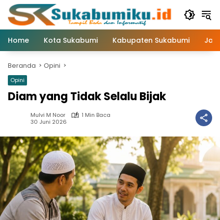
Langsung
ke
konten
Home
Kota Sukabumi
Kabupaten Sukabumi
Jaw
Beranda
Opini
Opini
Diam yang Tidak Selalu Bijak
Mulvi M Noor
1 Min Baca
30 Juni 2026