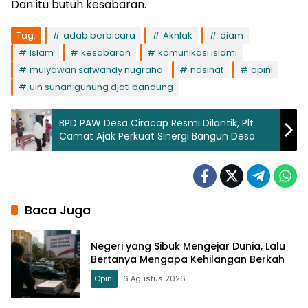
Dan itu butuh kesabaran.
Tag:
adab berbicara
Akhlak
diam
Islam
kesabaran
komunikasi islami
mulyawan safwandy nugraha
nasihat
opini
uin sunan gunung djati bandung
BPD PAW Desa Ciracap Resmi Dilantik, Plt
Camat Ajak Perkuat Sinergi Bangun Desa
Baca Juga
Negeri yang Sibuk Mengejar Dunia, Lalu
Bertanya Mengapa Kehilangan Berkah
Opini
6 Agustus 2026