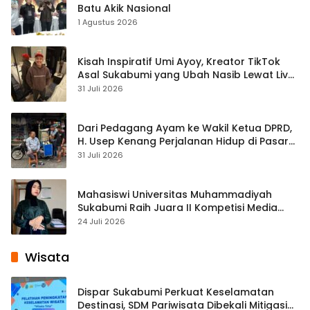
Batu Akik Nasional
1 Agustus 2026
Kisah Inspiratif Umi Ayoy, Kreator TikTok
Asal Sukabumi yang Ubah Nasib Lewat Live
Streaming
31 Juli 2026
Dari Pedagang Ayam ke Wakil Ketua DPRD,
H. Usep Kenang Perjalanan Hidup di Pasar
Cisaat
31 Juli 2026
Mahasiswi Universitas Muhammadiyah
Sukabumi Raih Juara II Kompetisi Media
Pembelajaran Digital Tingkat Internasional
24 Juli 2026
Wisata
Dispar Sukabumi Perkuat Keselamatan
Destinasi, SDM Pariwisata Dibekali Mitigasi