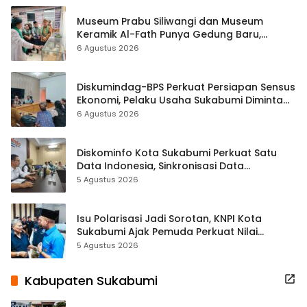
Museum Prabu Siliwangi dan Museum
Keramik Al-Fath Punya Gedung Baru,
Hampir 500 Koleksi Dipisahkan
6 Agustus 2026
Diskumindag-BPS Perkuat Persiapan Sensus
Ekonomi, Pelaku Usaha Sukabumi Diminta
Terbuka Beri Data
6 Agustus 2026
Diskominfo Kota Sukabumi Perkuat Satu
Data Indonesia, Sinkronisasi Data
Kewilayahan Dikebut
5 Agustus 2026
Isu Polarisasi Jadi Sorotan, KNPI Kota
Sukabumi Ajak Pemuda Perkuat Nilai
Kebangsaan
5 Agustus 2026
Kabupaten Sukabumi