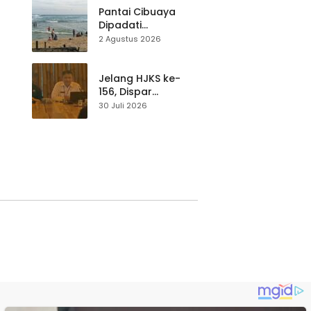
Pantai Cibuaya
Dipadati
Wisatawan,
2 Agustus 2026
Balawista Ingatkan
p di
Pengunjung Tetap
Waspada
Jelang HJKS ke-
156, Dispar
Kabupaten
30 Juli 2026
Sukabumi Perkuat
si
Promosi Wisata
Lewat Publikasi
Digital