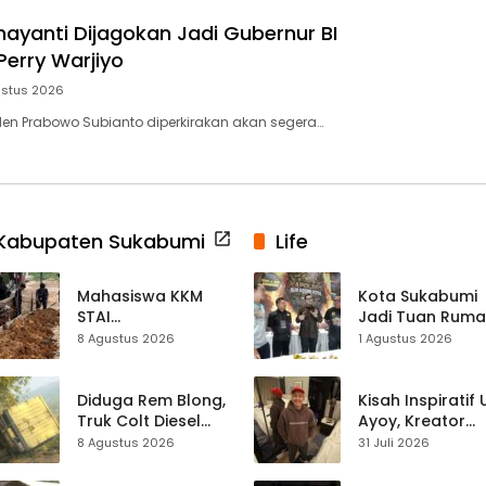
ayanti Dijagokan Jadi Gubernur BI
Perry Warjiyo
ustus 2026
den Prabowo Subianto diperkirakan akan segera…
Kabupaten Sukabumi
Life
Mahasiswa KKM
Kota Sukabumi
STAI
Jadi Tuan Rum
Palabuhanratu
Kontes Batu Aki
8 Agustus 2026
1 Agustus 2026
Gotong Royong
Nasional
Perbaiki Akses
Jalan Majelis Ta’lim
Diduga Rem Blong,
Kisah Inspiratif
di Sagaranten
Truk Colt Diesel
Ayoy, Kreator
Terperosok di Jalur
TikTok Asal
8 Agustus 2026
31 Juli 2026
Cikidang–
Sukabumi yang
Palabuhanratu
Ubah Nasib Lew