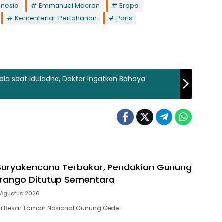
onesia
Emmanuel Macron
Eropa
Kementerian Pertahanan
Paris
la saat Iduladha, Dokter Ingatkan Bahaya
Suryakencana Terbakar, Pendakian Gunung
rango Ditutup Sementara
 Agustus 2026
ai Besar Taman Nasional Gunung Gede…