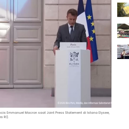
cis Emmanuel Macron saat Joint Press Statement di Istana Elysee,
s RI).