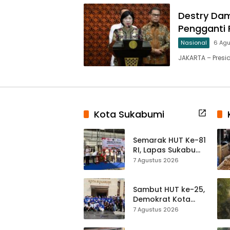
Destry Dam
Pengganti 
Nasional
6 Ag
JAKARTA – Presi
Kota Sukabumi
Semarak HUT Ke-81
RI, Lapas Sukabumi
Resmi Gelar Pekan
7 Agustus 2026
Olahraga dan
Lomba Tradisional
Sambut HUT ke-25,
Demokrat Kota
Sukabumi
7 Agustus 2026
Gelorakan
Gerakan Indonesia