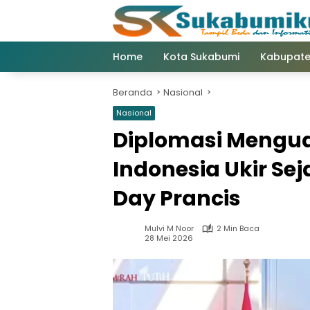
Langsung
ke
konten
Home
Kota Sukabumi
Kabupate
Beranda
Nasional
Nasional
Diplomasi Mengua
Indonesia Ukir Sej
Day Prancis
Mulvi M Noor
2 Min Baca
28 Mei 2026