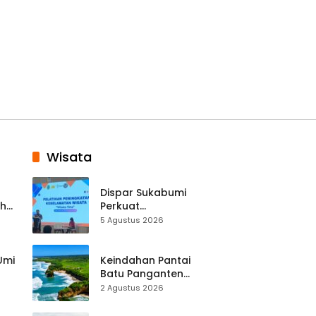
Wisata
Dispar Sukabumi
ah
Perkuat
k
Keselamatan
5 Agustus 2026
Destinasi, SDM
Pariwisata Dibekali
Mitigasi hingga
 Umi
Keindahan Pantai
Teknik Evakuasi
Batu Panganten
Mulai Dilirik
2 Agustus 2026
Wisatawan Lokal
at
dan Luar Daerah