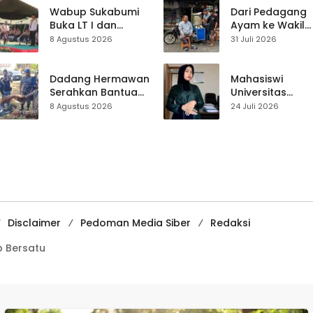
Live Streaming
Wabup Sukabumi
Dari Pedagang
Buka LT I dan
Ayam ke Wakil
KANIRA, Tekankan
Ketua DPRD, H.
8 Agustus 2026
31 Juli 2026
Pramuka sebagai
Usep Kenang
Wadah
Perjalanan Hidu
Pembentukan
Pasar Cisaat
Dadang Hermawan
Mahasiswi
Karakter
Serahkan Bantuan
Universitas
Seragam
Muhammadiyah
8 Agustus 2026
24 Juli 2026
Paskibraka
Sukabumi Raih
Kecamatan
Juara II Kompeti
Ciracap
Media
Pembelajaran
Digital Tingkat
Internasional
Disclaimer
Pedoman Media Siber
Redaksi
 Bersatu