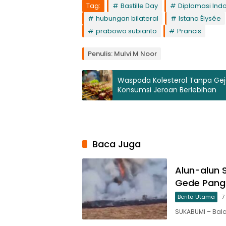
Tag:
Bastille Day
Diplomasi Ind
hubungan bilateral
Istana Élysée
prabowo subianto
Prancis
Penulis: Mulvi M Noor
Waspada Kolesterol Tanpa Geja
Konsumsi Jeroan Berlebihan
Baca Juga
Alun-alun 
Gede Pang
Berita Utama
7
SUKABUMI – Bal