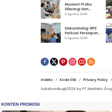
ASRI Lewat Aksi
Museum Prabu
Bersih Masjid
Siliwangi dan
Agung
Museum Keramik
6 Agustus 2026
Al-Fath Punya
Gedung Baru,
Hampir 500 Koleksi
Diskumindag-BPS
Dipisahkan
Perkuat Persiapan
Sensus Ekonomi,
6 Agustus 2026
Pelaku Usaha
Sukabumi Diminta
Terbuka Beri Data
Indeks
Kode Etik
Privacy Policy
Sukabumiku@2024 by PT Mediaku Grup