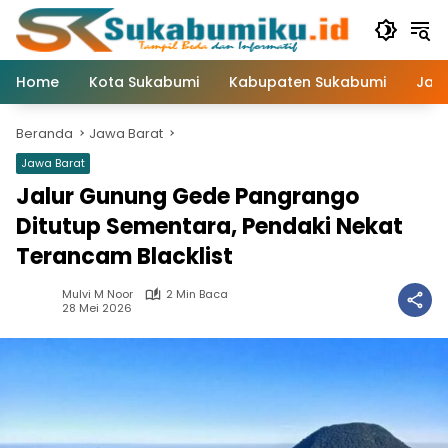
Langsung
ke
konten
Home
Kota Sukabumi
Kabupaten Sukabumi
Jaw
Beranda
Jawa Barat
Jawa Barat
Jalur Gunung Gede Pangrango
Ditutup Sementara, Pendaki Nekat
Terancam Blacklist
Mulvi M Noor
2 Min Baca
28 Mei 2026