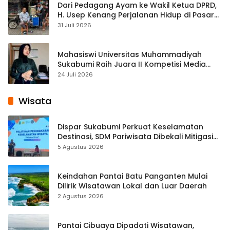
Dari Pedagang Ayam ke Wakil Ketua DPRD,
H. Usep Kenang Perjalanan Hidup di Pasar
Cisaat
31 Juli 2026
Mahasiswi Universitas Muhammadiyah
Sukabumi Raih Juara II Kompetisi Media
Pembelajaran Digital Tingkat Internasional
24 Juli 2026
Wisata
Dispar Sukabumi Perkuat Keselamatan
Destinasi, SDM Pariwisata Dibekali Mitigasi
hingga Teknik Evakuasi
5 Agustus 2026
Keindahan Pantai Batu Panganten Mulai
Dilirik Wisatawan Lokal dan Luar Daerah
2 Agustus 2026
Pantai Cibuaya Dipadati Wisatawan,