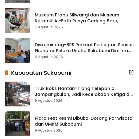
Museum Prabu Siliwangi dan Museum
Keramik Al-Fath Punya Gedung Baru,
Hampir 500 Koleksi Dipisahkan
6 Agustus 2026
Diskumindag-BPS Perkuat Persiapan Sensus
Ekonomi, Pelaku Usaha Sukabumi Diminta
Terbuka Beri Data
6 Agustus 2026
Kabupaten Sukabumi
Truk Boks Hantam Tiang Telepon di
Jampangkulon, Jadi Kecelakaan Ketiga di
Titik yang Sama
9 Agustus 2026
Plara Fest Resmi Dibuka, Dorong Pariwisata
dan UMKM Sukabumi
9 Agustus 2026