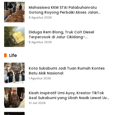
Mahasiswa KKM STAI Palabuhanratu
Gotong Royong Perbaiki Akses Jalan
Majelis Ta’lim di Sagaranten
8 Agustus 2026
Diduga Rem Blong, Truk Colt Diesel
Terperosok di Jalur Cikidang–
Palabuhanratu
8 Agustus 2026
Life
Kota Sukabumi Jadi Tuan Rumah Kontes
Batu Akik Nasional
1 Agustus 2026
Kisah Inspiratif Umi Ayoy, Kreator TikTok
Asal Sukabumi yang Ubah Nasib Lewat Live
Streaming
31 Juli 2026