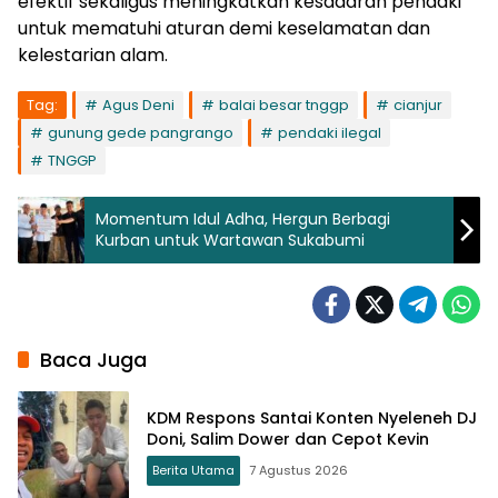
efektif sekaligus meningkatkan kesadaran pendaki
untuk mematuhi aturan demi keselamatan dan
kelestarian alam.
Tag:
Agus Deni
balai besar tnggp
cianjur
gunung gede pangrango
pendaki ilegal
TNGGP
Momentum Idul Adha, Hergun Berbagi
Kurban untuk Wartawan Sukabumi
Baca Juga
KDM Respons Santai Konten Nyeleneh DJ
Doni, Salim Dower dan Cepot Kevin
Berita Utama
7 Agustus 2026