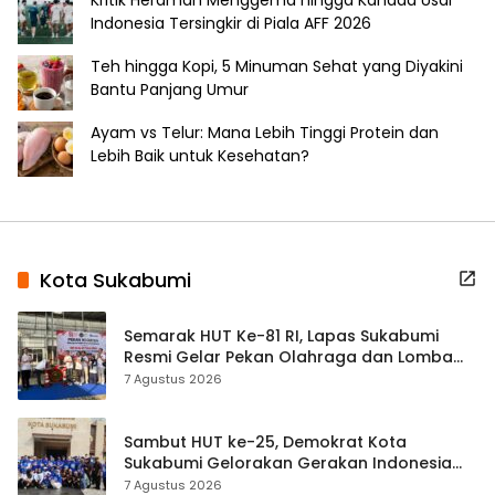
Kritik Herdman Menggema hingga Kanada Usai
Indonesia Tersingkir di Piala AFF 2026
Teh hingga Kopi, 5 Minuman Sehat yang Diyakini
Bantu Panjang Umur
Ayam vs Telur: Mana Lebih Tinggi Protein dan
Lebih Baik untuk Kesehatan?
Kota Sukabumi
Semarak HUT Ke-81 RI, Lapas Sukabumi
Resmi Gelar Pekan Olahraga dan Lomba
Tradisional
7 Agustus 2026
Sambut HUT ke-25, Demokrat Kota
Sukabumi Gelorakan Gerakan Indonesia
ASRI Lewat Aksi Bersih Masjid Agung
7 Agustus 2026