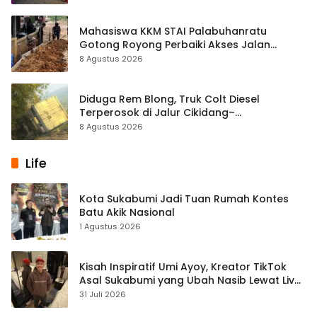
Mahasiswa KKM STAI Palabuhanratu
Gotong Royong Perbaiki Akses Jalan
Majelis Ta’lim di Sagaranten
8 Agustus 2026
Diduga Rem Blong, Truk Colt Diesel
Terperosok di Jalur Cikidang–
Palabuhanratu
8 Agustus 2026
Life
Kota Sukabumi Jadi Tuan Rumah Kontes
Batu Akik Nasional
1 Agustus 2026
Kisah Inspiratif Umi Ayoy, Kreator TikTok
Asal Sukabumi yang Ubah Nasib Lewat Live
Streaming
31 Juli 2026