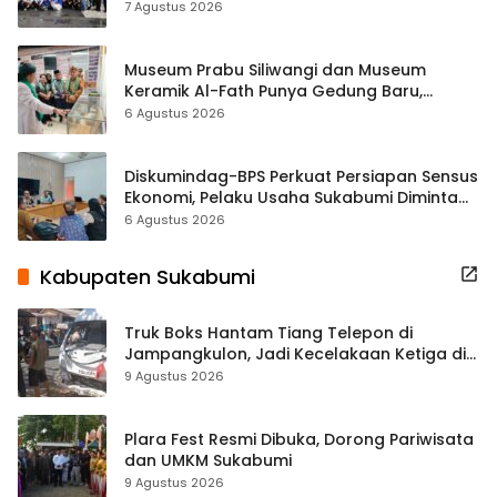
ASRI Lewat Aksi Bersih Masjid Agung
7 Agustus 2026
Museum Prabu Siliwangi dan Museum
Keramik Al-Fath Punya Gedung Baru,
Hampir 500 Koleksi Dipisahkan
6 Agustus 2026
Diskumindag-BPS Perkuat Persiapan Sensus
Ekonomi, Pelaku Usaha Sukabumi Diminta
Terbuka Beri Data
6 Agustus 2026
Kabupaten Sukabumi
Truk Boks Hantam Tiang Telepon di
Jampangkulon, Jadi Kecelakaan Ketiga di
Titik yang Sama
9 Agustus 2026
Plara Fest Resmi Dibuka, Dorong Pariwisata
dan UMKM Sukabumi
9 Agustus 2026