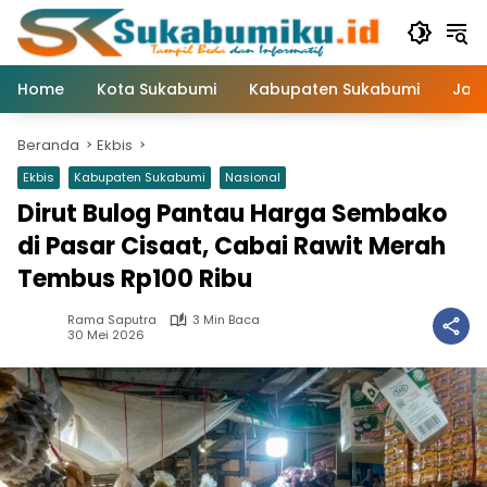
Langsung
ke
konten
Home
Kota Sukabumi
Kabupaten Sukabumi
Jaw
Beranda
Ekbis
Ekbis
Kabupaten Sukabumi
Nasional
Dirut Bulog Pantau Harga Sembako
di Pasar Cisaat, Cabai Rawit Merah
Tembus Rp100 Ribu
Rama Saputra
3 Min Baca
30 Mei 2026