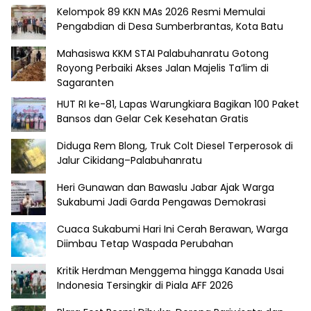
Kelompok 89 KKN MAs 2026 Resmi Memulai
Pengabdian di Desa Sumberbrantas, Kota Batu
Mahasiswa KKM STAI Palabuhanratu Gotong
Royong Perbaiki Akses Jalan Majelis Ta’lim di
Sagaranten
HUT RI ke-81, Lapas Warungkiara Bagikan 100 Paket
Bansos dan Gelar Cek Kesehatan Gratis
Diduga Rem Blong, Truk Colt Diesel Terperosok di
Jalur Cikidang–Palabuhanratu
Heri Gunawan dan Bawaslu Jabar Ajak Warga
Sukabumi Jadi Garda Pengawas Demokrasi
Cuaca Sukabumi Hari Ini Cerah Berawan, Warga
Diimbau Tetap Waspada Perubahan
Kritik Herdman Menggema hingga Kanada Usai
Indonesia Tersingkir di Piala AFF 2026