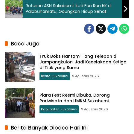
Ratusan ASN Sukabumi Ikuti Fun Run 5K di
Palabuhanratu, Gaungkan Hidup Sehat
Baca Juga
Truk Boks Hantam Tiang Telepon di
Jampangkulon, Jadi Kecelakaan Ketiga
di Titik yang Sama
Berita Sukabumi
9 Agustus 2026
Plara Fest Resmi Dibuka, Dorong
Pariwisata dan UMKM Sukabumi
Kabupaten Sukabumi
9 Agustus 2026
Berita Banyak Dibaca Hari Ini