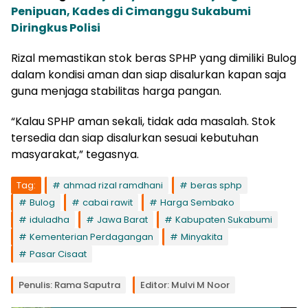
Penipuan, Kades di Cimanggu Sukabumi
Diringkus Polisi
Rizal memastikan stok beras SPHP yang dimiliki Bulog
dalam kondisi aman dan siap disalurkan kapan saja
guna menjaga stabilitas harga pangan.
“Kalau SPHP aman sekali, tidak ada masalah. Stok
tersedia dan siap disalurkan sesuai kebutuhan
masyarakat,” tegasnya.
Tag:
ahmad rizal ramdhani
beras sphp
Bulog
cabai rawit
Harga Sembako
iduladha
Jawa Barat
Kabupaten Sukabumi
Kementerian Perdagangan
Minyakita
Pasar Cisaat
Penulis: Rama Saputra
Editor: Mulvi M Noor