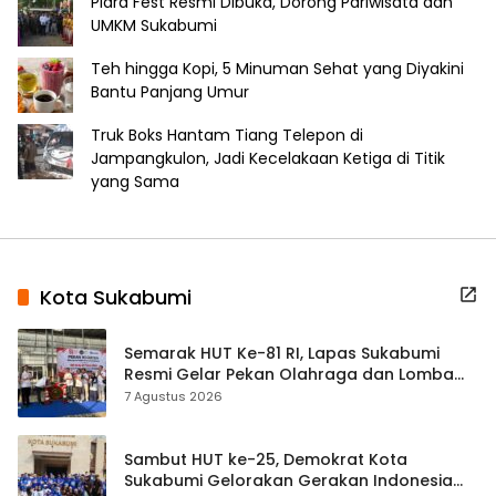
Plara Fest Resmi Dibuka, Dorong Pariwisata dan
UMKM Sukabumi
Teh hingga Kopi, 5 Minuman Sehat yang Diyakini
Bantu Panjang Umur
Truk Boks Hantam Tiang Telepon di
Jampangkulon, Jadi Kecelakaan Ketiga di Titik
yang Sama
Kota Sukabumi
Semarak HUT Ke-81 RI, Lapas Sukabumi
Resmi Gelar Pekan Olahraga dan Lomba
Tradisional
7 Agustus 2026
Sambut HUT ke-25, Demokrat Kota
Sukabumi Gelorakan Gerakan Indonesia