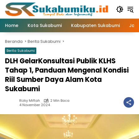
Langsung
ke
konten
Home
Kota Sukabumi
Kabupaten Sukabumi
Jaw
Beranda
Berita Sukabumi
Berita Sukabumi
DLH GelarKonsultasi Publik KLHS
Tahap 1, Panduan Mengenal Kondisi
Riil Sumber Daya Alam Kota
Sukabumi
Rizky Miftah
2 Min Baca
4 November 2024