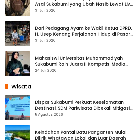
Asal Sukabumi yang Ubah Nasib Lewat Live
Streaming
31 Juli 2026
Dari Pedagang Ayam ke Wakil Ketua DPRD,
H. Usep Kenang Perjalanan Hidup di Pasar
Cisaat
31 Juli 2026
Mahasiswi Universitas Muhammadiyah
Sukabumi Raih Juara II Kompetisi Media
Pembelajaran Digital Tingkat Internasional
24 Juli 2026
Wisata
Dispar Sukabumi Perkuat Keselamatan
Destinasi, SDM Pariwisata Dibekali Mitigasi
hingga Teknik Evakuasi
5 Agustus 2026
Keindahan Pantai Batu Panganten Mulai
Dilirik Wisatawan Lokal dan Luar Daerah