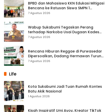
BPBD dan Mahasiswa KKN Edukasi Mitigasi
Bencana ke Ratusan Siswa SMPN 1
Simpenan
7 Agustus 2026
Wabup Sukabumi Tegaskan Perang
terhadap Narkoba Usai Dugaan Kades
Terlibat
7 Agustus 2026
Rencana Hiburan Reggae di Purwasedar
Dipersoalkan, Dadang Hermawan Turun
Memfasilitasi Musyawarah
7 Agustus 2026
Life
Kota Sukabumi Jadi Tuan Rumah Kontes
Batu Akik Nasional
1 Agustus 2026
Kisah Inspiratif Umi Ayoy, Kreator TikTok