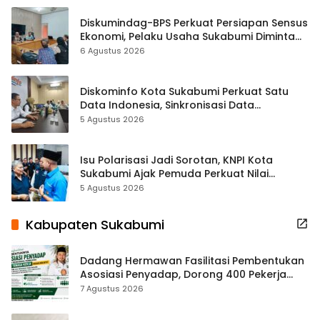
Diskumindag-BPS Perkuat Persiapan Sensus
Ekonomi, Pelaku Usaha Sukabumi Diminta
Terbuka Beri Data
6 Agustus 2026
Diskominfo Kota Sukabumi Perkuat Satu
Data Indonesia, Sinkronisasi Data
Kewilayahan Dikebut
5 Agustus 2026
Isu Polarisasi Jadi Sorotan, KNPI Kota
Sukabumi Ajak Pemuda Perkuat Nilai
Kebangsaan
5 Agustus 2026
Kabupaten Sukabumi
Dadang Hermawan Fasilitasi Pembentukan
Asosiasi Penyadap, Dorong 400 Pekerja
Dapat Perlindungan BPJS
7 Agustus 2026