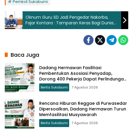
Pemkot Sukabumi
Oknum Guru SD Jadi Pengedar Nakorba,
Fajar Kontara : Tamparan Keras Bagi Dunia
Pendidikan di Kota Sukabumi
Baca Juga
Dadang Hermawan Fasilitasi
Pembentukan Asosiasi Penyadap,
Dorong 400 Pekerja Dapat Perlindungan
BPJS
Berita Sukabumi
7 Agustus 2026
Rencana Hiburan Reggae di Purwasedar
Dipersoalkan, Dadang Hermawan Turun
Memfasilitasi Musyawarah
Berita Sukabumi
7 Agustus 2026