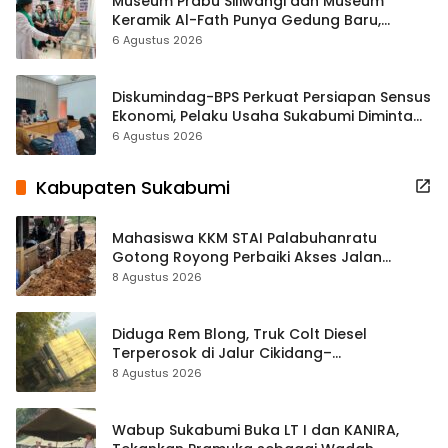
Museum Prabu Siliwangi dan Museum
Keramik Al-Fath Punya Gedung Baru,
Hampir 500 Koleksi Dipisahkan
6 Agustus 2026
Diskumindag-BPS Perkuat Persiapan Sensus
Ekonomi, Pelaku Usaha Sukabumi Diminta
Terbuka Beri Data
6 Agustus 2026
Kabupaten Sukabumi
Mahasiswa KKM STAI Palabuhanratu
Gotong Royong Perbaiki Akses Jalan
Majelis Ta’lim di Sagaranten
8 Agustus 2026
Diduga Rem Blong, Truk Colt Diesel
Terperosok di Jalur Cikidang–
Palabuhanratu
8 Agustus 2026
Wabup Sukabumi Buka LT I dan KANIRA,