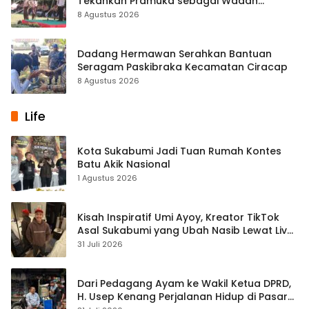
Tekankan Pramuka sebagai Wadah
Pembentukan Karakter
8 Agustus 2026
Dadang Hermawan Serahkan Bantuan
Seragam Paskibraka Kecamatan Ciracap
8 Agustus 2026
Life
Kota Sukabumi Jadi Tuan Rumah Kontes
Batu Akik Nasional
1 Agustus 2026
Kisah Inspiratif Umi Ayoy, Kreator TikTok
Asal Sukabumi yang Ubah Nasib Lewat Live
Streaming
31 Juli 2026
Dari Pedagang Ayam ke Wakil Ketua DPRD,
H. Usep Kenang Perjalanan Hidup di Pasar