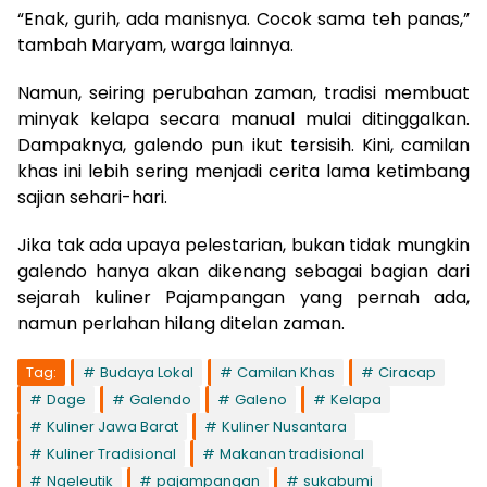
“Enak, gurih, ada manisnya. Cocok sama teh panas,”
tambah Maryam, warga lainnya.
Namun, seiring perubahan zaman, tradisi membuat
minyak kelapa secara manual mulai ditinggalkan.
Dampaknya, galendo pun ikut tersisih. Kini, camilan
khas ini lebih sering menjadi cerita lama ketimbang
sajian sehari-hari.
Jika tak ada upaya pelestarian, bukan tidak mungkin
galendo hanya akan dikenang sebagai bagian dari
sejarah kuliner Pajampangan yang pernah ada,
namun perlahan hilang ditelan zaman.
Tag:
Budaya Lokal
Camilan Khas
Ciracap
Dage
Galendo
Galeno
Kelapa
Kuliner Jawa Barat
Kuliner Nusantara
Kuliner Tradisional
Makanan tradisional
Ngeleutik
pajampangan
sukabumi