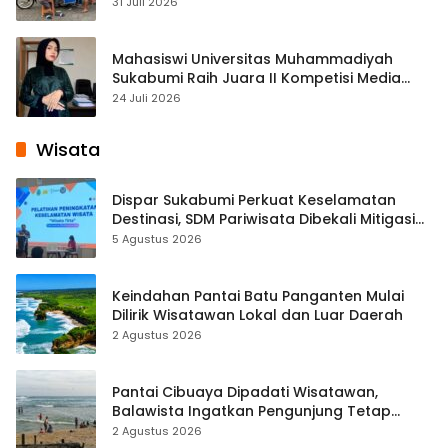
Cisaat
31 Juli 2026
Mahasiswi Universitas Muhammadiyah
Sukabumi Raih Juara II Kompetisi Media
Pembelajaran Digital Tingkat Internasional
24 Juli 2026
Wisata
Dispar Sukabumi Perkuat Keselamatan
Destinasi, SDM Pariwisata Dibekali Mitigasi
hingga Teknik Evakuasi
5 Agustus 2026
Keindahan Pantai Batu Panganten Mulai
Dilirik Wisatawan Lokal dan Luar Daerah
2 Agustus 2026
Pantai Cibuaya Dipadati Wisatawan,
Balawista Ingatkan Pengunjung Tetap
Waspada
2 Agustus 2026