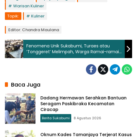
Warisan Kuliner
Topik:
Kuliner
Editor: Chandra Maulana
Fenomena Unik Sukabumi, Turaes atau
‘Tonggeret’ Melimpah, Warga Ramai-ramai
Mengolahnya Jadi Makanan
Baca Juga
Dadang Hermawan Serahkan Bantuan
Seragam Paskibraka Kecamatan
Ciracap
Berita Sukabumi
8 Agustus 2026
Oknum Kades Tamanjaya Terjerat Kasus