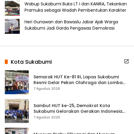
Wabup Sukabumi Buka LT I dan KANIRA, Tekankan
Pramuka sebagai Wadah Pembentukan Karakter
Heri Gunawan dan Bawaslu Jabar Ajak Warga
Sukabumi Jadi Garda Pengawas Demokrasi
Kota Sukabumi
Semarak HUT Ke-81 RI, Lapas Sukabumi
Resmi Gelar Pekan Olahraga dan Lomba
Tradisional
7 Agustus 2026
Sambut HUT ke-25, Demokrat Kota
Sukabumi Gelorakan Gerakan Indonesia
ASRI Lewat Aksi Bersih Masjid Agung
7 Agustus 2026