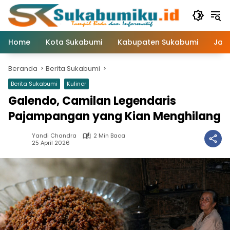
Langsung
ke
konten
Home
Kota Sukabumi
Kabupaten Sukabumi
Jaw
Beranda
Berita Sukabumi
Berita Sukabumi
Kuliner
Galendo, Camilan Legendaris
Pajampangan yang Kian Menghilang
Yandi Chandra
2 Min Baca
25 April 2026