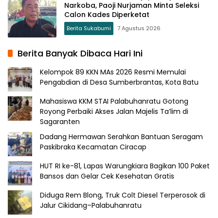
Narkoba, Paoji Nurjaman Minta Seleksi
Calon Kades Diperketat
Berita Sukabumi
7 Agustus 2026
Berita Banyak Dibaca Hari Ini
Kelompok 89 KKN MAs 2026 Resmi Memulai
Pengabdian di Desa Sumberbrantas, Kota Batu
Mahasiswa KKM STAI Palabuhanratu Gotong
Royong Perbaiki Akses Jalan Majelis Ta’lim di
Sagaranten
Dadang Hermawan Serahkan Bantuan Seragam
Paskibraka Kecamatan Ciracap
HUT RI ke-81, Lapas Warungkiara Bagikan 100 Paket
Bansos dan Gelar Cek Kesehatan Gratis
Diduga Rem Blong, Truk Colt Diesel Terperosok di
Jalur Cikidang–Palabuhanratu