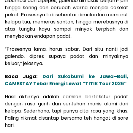
dibumbui dan dipepes, galendo dimasak berjam-jam
hingga kering dan berubah warna menjadi cokelat
pekat. Prosesnya tak sebentar dimulai dari memarut
kelapa tua, memeras santan, hingga merebusnya di
atas tungku kayu sampai minyak terpisah dan
menyisakan endapan padat.
“Prosesnya lama, harus sabar. Dari situ nanti jadi
galendo, dipres supaya padat dan minyaknya
keluar,” jelasnya.
Baca Juga:
Dari Sukabumi ke Jawa–Bali,
CAMESTAY Tebar Energi Lewat “TITIK Tour 2026”
Hasil akhirnya adalah camilan bertekstur padat
dengan rasa gurih dan sentuhan manis alami dari
kelapa. Sederhana, tapi punya cita rasa yang khas.
Paling nikmat disantap bersama teh hangat di sore
hari.