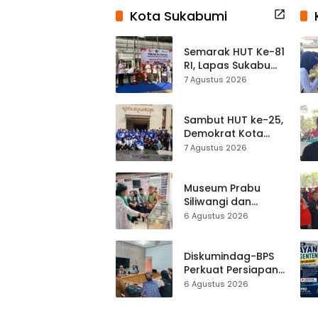
Kota Sukabumi
Semarak HUT Ke-81
RI, Lapas Sukabumi
Resmi Gelar Pekan
7 Agustus 2026
Olahraga dan
Lomba Tradisional
Sambut HUT ke-25,
Demokrat Kota
Sukabumi
7 Agustus 2026
Gelorakan
Gerakan Indonesia
ASRI Lewat Aksi
Museum Prabu
Bersih Masjid
Siliwangi dan
Agung
Museum Keramik
6 Agustus 2026
Al-Fath Punya
Gedung Baru,
Hampir 500 Koleksi
Diskumindag-BPS
Dipisahkan
Perkuat Persiapan
Sensus Ekonomi,
6 Agustus 2026
Pelaku Usaha
Sukabumi Diminta