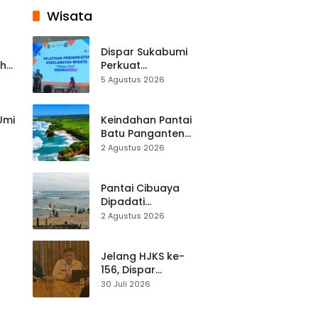
Wisata
Dispar Sukabumi
ah
Perkuat
k
Keselamatan
5 Agustus 2026
Destinasi, SDM
Pariwisata Dibekali
Mitigasi hingga
 Umi
Keindahan Pantai
Teknik Evakuasi
Batu Panganten
Mulai Dilirik
2 Agustus 2026
Wisatawan Lokal
at
dan Luar Daerah
Pantai Cibuaya
Dipadati
Wisatawan,
2 Agustus 2026
Balawista Ingatkan
p di
Pengunjung Tetap
Waspada
Jelang HJKS ke-
156, Dispar
Kabupaten
30 Juli 2026
Sukabumi Perkuat
si
Promosi Wisata