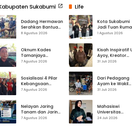
Kabupaten Sukabumi
Life
Dadang Hermawan
Kota Sukabumi
Serahkan Bantuan
Jadi Tuan Rum
Seragam
Kontes Batu Aki
8 Agustus 2026
1 Agustus 2026
Paskibraka
Nasional
Kecamatan
Ciracap
Oknum Kades
Kisah Inspiratif
Tamanjaya
Ayoy, Kreator
Terjerat Kasus
TikTok Asal
7 Agustus 2026
31 Juli 2026
Narkoba, Paoji
Sukabumi yang
Nurjaman Minta
Ubah Nasib Lew
Seleksi Calon
Live Streaming
Sosialisasi 4 Pilar
Dari Pedagang
Kades Diperketat
Kebangsaan
Ayam ke Wakil
Digelar di
Ketua DPRD, H.
7 Agustus 2026
31 Juli 2026
Jampangkulon,
Usep Kenang
Yulius Setiarto
Perjalanan Hidu
Tekankan
Pasar Cisaat
Nelayan Jaring
Mahasiswi
Pentingnya
Tanam dan Jaring
Universitas
Persatuan
Obor
Muhammadiyah
7 Agustus 2026
24 Juli 2026
Ujunggenteng
Sukabumi Raih
Sepakat Atur Zona
Juara II Kompeti