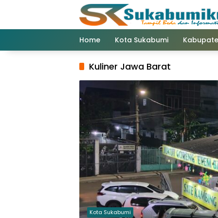
Langsung
ke
konten
Home
Kota Sukabumi
Kabupate
Kuliner Jawa Barat
Kota Sukabumi