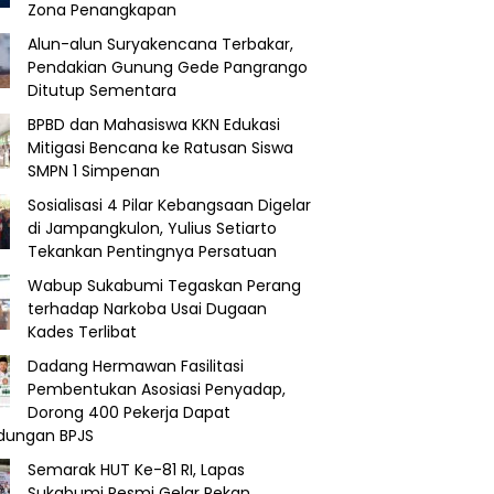
Zona Penangkapan
Alun-alun Suryakencana Terbakar,
Pendakian Gunung Gede Pangrango
Ditutup Sementara
BPBD dan Mahasiswa KKN Edukasi
Mitigasi Bencana ke Ratusan Siswa
SMPN 1 Simpenan
Sosialisasi 4 Pilar Kebangsaan Digelar
di Jampangkulon, Yulius Setiarto
Tekankan Pentingnya Persatuan
Wabup Sukabumi Tegaskan Perang
terhadap Narkoba Usai Dugaan
Kades Terlibat
Dadang Hermawan Fasilitasi
Pembentukan Asosiasi Penyadap,
Dorong 400 Pekerja Dapat
ndungan BPJS
Semarak HUT Ke-81 RI, Lapas
Sukabumi Resmi Gelar Pekan