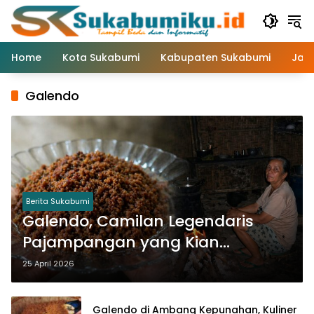
Langsung
ke
konten
Home
Kota Sukabumi
Kabupaten Sukabumi
Jaw
Galendo
Berita Sukabumi
Galendo, Camilan Legendaris
Pajampangan yang Kian
Menghilang
25 April 2026
Galendo di Ambang Kepunahan, Kuliner