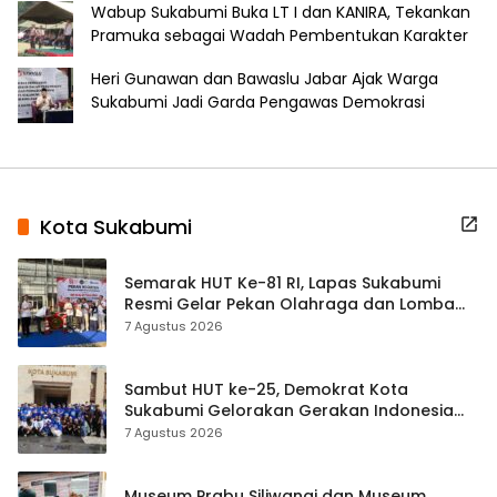
Wabup Sukabumi Buka LT I dan KANIRA, Tekankan
Pramuka sebagai Wadah Pembentukan Karakter
Heri Gunawan dan Bawaslu Jabar Ajak Warga
Sukabumi Jadi Garda Pengawas Demokrasi
Kota Sukabumi
Semarak HUT Ke-81 RI, Lapas Sukabumi
Resmi Gelar Pekan Olahraga dan Lomba
Tradisional
7 Agustus 2026
Sambut HUT ke-25, Demokrat Kota
Sukabumi Gelorakan Gerakan Indonesia
ASRI Lewat Aksi Bersih Masjid Agung
7 Agustus 2026
Museum Prabu Siliwangi dan Museum