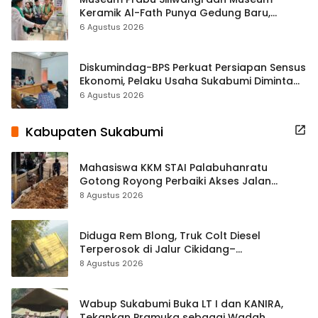
Keramik Al-Fath Punya Gedung Baru,
Hampir 500 Koleksi Dipisahkan
6 Agustus 2026
Diskumindag-BPS Perkuat Persiapan Sensus
Ekonomi, Pelaku Usaha Sukabumi Diminta
Terbuka Beri Data
6 Agustus 2026
Kabupaten Sukabumi
Mahasiswa KKM STAI Palabuhanratu
Gotong Royong Perbaiki Akses Jalan
Majelis Ta’lim di Sagaranten
8 Agustus 2026
Diduga Rem Blong, Truk Colt Diesel
Terperosok di Jalur Cikidang–
Palabuhanratu
8 Agustus 2026
Wabup Sukabumi Buka LT I dan KANIRA,
Tekankan Pramuka sebagai Wadah