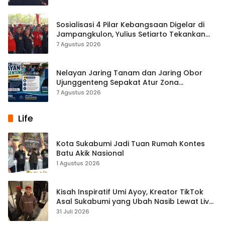
Sosialisasi 4 Pilar Kebangsaan Digelar di
Jampangkulon, Yulius Setiarto Tekankan
Pentingnya Persatuan
7 Agustus 2026
Nelayan Jaring Tanam dan Jaring Obor
Ujunggenteng Sepakat Atur Zona
Penangkapan
7 Agustus 2026
Life
Kota Sukabumi Jadi Tuan Rumah Kontes
Batu Akik Nasional
1 Agustus 2026
Kisah Inspiratif Umi Ayoy, Kreator TikTok
Asal Sukabumi yang Ubah Nasib Lewat Live
Streaming
31 Juli 2026