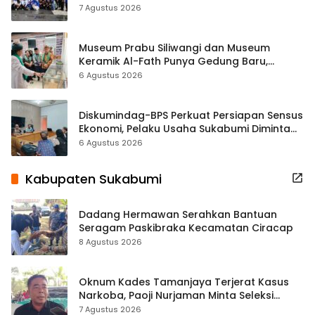
ASRI Lewat Aksi Bersih Masjid Agung
7 Agustus 2026
Museum Prabu Siliwangi dan Museum
Keramik Al-Fath Punya Gedung Baru,
Hampir 500 Koleksi Dipisahkan
6 Agustus 2026
Diskumindag-BPS Perkuat Persiapan Sensus
Ekonomi, Pelaku Usaha Sukabumi Diminta
Terbuka Beri Data
6 Agustus 2026
Kabupaten Sukabumi
Dadang Hermawan Serahkan Bantuan
Seragam Paskibraka Kecamatan Ciracap
8 Agustus 2026
Oknum Kades Tamanjaya Terjerat Kasus
Narkoba, Paoji Nurjaman Minta Seleksi
Calon Kades Diperketat
7 Agustus 2026