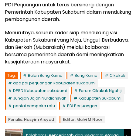
PDI Perjuangan untuk terus bersinergi dengan
Pemerintah Kabupaten Sukabumi dalam mendukung
pembangunan daerah.
Menurutnya, seluruh kader siap mendukung visi
Kabupaten Sukabumi yang Maju, Unggul, Berbudaya,
dan Berkah (Mubarakah) melalui kolaborasi
bersama pemerintah daerah demi meningkatkan
kesejahteraan masyarakat.
Tag:
Bulan Bung Karno
Bung Karno
Cikakak
dpc pdi perjuangan kabupaten sukabumi
DPRD Kabupaten sukabumi
Forum Cikakak Ngahiji
Junajah Jajah Nurdiansyah
Kabupaten Sukabumi
pantai cempaka ratu
PDI Perjuangan
Penulis: Hasyim Arsyad
Editor: Mulvi M Noor
Kolaborasi Pemerintah dan Swadaya Warga