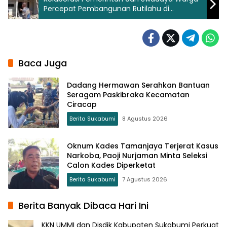
Percepat Pembangunan Rutilahu di
Nagraksari
Baca Juga
Dadang Hermawan Serahkan Bantuan
Seragam Paskibraka Kecamatan
Ciracap
Berita Sukabumi
8 Agustus 2026
Oknum Kades Tamanjaya Terjerat Kasus
Narkoba, Paoji Nurjaman Minta Seleksi
Calon Kades Diperketat
Berita Sukabumi
7 Agustus 2026
Berita Banyak Dibaca Hari Ini
KKN UMMI dan Disdik Kabupaten Sukabumi Perkuat