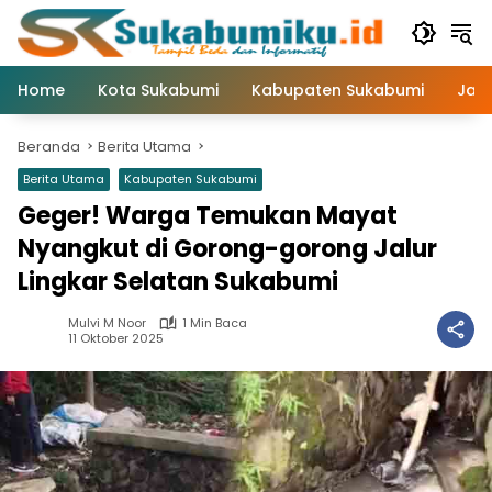
Langsung
ke
konten
Home
Kota Sukabumi
Kabupaten Sukabumi
Jaw
Beranda
Berita Utama
Berita Utama
Kabupaten Sukabumi
Geger! Warga Temukan Mayat
Nyangkut di Gorong-gorong Jalur
Lingkar Selatan Sukabumi
Mulvi M Noor
1 Min Baca
11 Oktober 2025