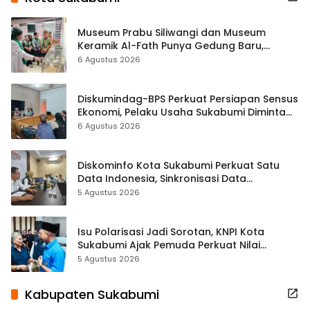
Museum Prabu Siliwangi dan Museum
Keramik Al-Fath Punya Gedung Baru,
Hampir 500 Koleksi Dipisahkan
6 Agustus 2026
Diskumindag-BPS Perkuat Persiapan Sensus
Ekonomi, Pelaku Usaha Sukabumi Diminta
Terbuka Beri Data
6 Agustus 2026
Diskominfo Kota Sukabumi Perkuat Satu
Data Indonesia, Sinkronisasi Data
Kewilayahan Dikebut
5 Agustus 2026
Isu Polarisasi Jadi Sorotan, KNPI Kota
Sukabumi Ajak Pemuda Perkuat Nilai
Kebangsaan
5 Agustus 2026
Kabupaten Sukabumi