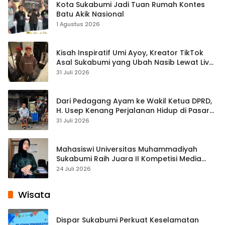
Kota Sukabumi Jadi Tuan Rumah Kontes
Batu Akik Nasional
1 Agustus 2026
Kisah Inspiratif Umi Ayoy, Kreator TikTok
Asal Sukabumi yang Ubah Nasib Lewat Live
Streaming
31 Juli 2026
Dari Pedagang Ayam ke Wakil Ketua DPRD,
H. Usep Kenang Perjalanan Hidup di Pasar
Cisaat
31 Juli 2026
Mahasiswi Universitas Muhammadiyah
Sukabumi Raih Juara II Kompetisi Media
Pembelajaran Digital Tingkat Internasional
24 Juli 2026
Wisata
Dispar Sukabumi Perkuat Keselamatan