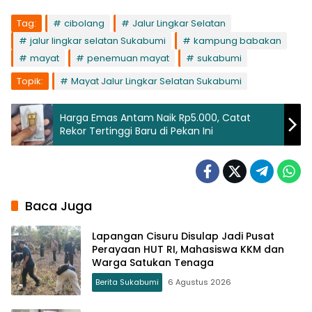
Tag:
cibolang
Jalur Lingkar Selatan
jalur lingkar selatan Sukabumi
kampung babakan
mayat
penemuan mayat
sukabumi
Topik:
Mayat Jalur Lingkar Selatan Sukabumi
Harga Emas Antam Naik Rp5.000, Catat
Rekor Tertinggi Baru di Pekan Ini
Baca Juga
Lapangan Cisuru Disulap Jadi Pusat
Perayaan HUT RI, Mahasiswa KKM dan
Warga Satukan Tenaga
Berita Sukabumi
6 Agustus 2026