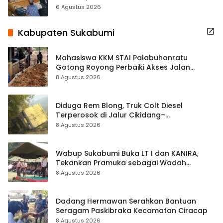
Terbuka Beri Data
6 Agustus 2026
Kabupaten Sukabumi
Mahasiswa KKM STAI Palabuhanratu
Gotong Royong Perbaiki Akses Jalan
Majelis Ta’lim di Sagaranten
8 Agustus 2026
Diduga Rem Blong, Truk Colt Diesel
Terperosok di Jalur Cikidang–
Palabuhanratu
8 Agustus 2026
Wabup Sukabumi Buka LT I dan KANIRA,
Tekankan Pramuka sebagai Wadah
Pembentukan Karakter
8 Agustus 2026
Dadang Hermawan Serahkan Bantuan
Seragam Paskibraka Kecamatan Ciracap
8 Agustus 2026