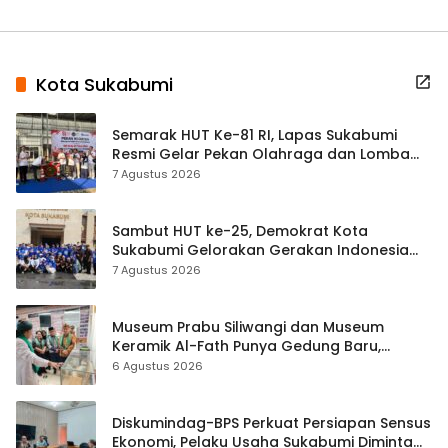
Kota Sukabumi
Semarak HUT Ke-81 RI, Lapas Sukabumi
Resmi Gelar Pekan Olahraga dan Lomba
Tradisional
7 Agustus 2026
Sambut HUT ke-25, Demokrat Kota
Sukabumi Gelorakan Gerakan Indonesia
ASRI Lewat Aksi Bersih Masjid Agung
7 Agustus 2026
Museum Prabu Siliwangi dan Museum
Keramik Al-Fath Punya Gedung Baru,
Hampir 500 Koleksi Dipisahkan
6 Agustus 2026
Diskumindag-BPS Perkuat Persiapan Sensus
Ekonomi, Pelaku Usaha Sukabumi Diminta