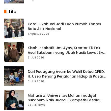
Life
Kota Sukabumi Jadi Tuan Rumah Kontes
Batu Akik Nasional
1 Agustus 2026
Kisah Inspiratif Umi Ayoy, Kreator TikTok
Asal Sukabumi yang Ubah Nasib Lewat Live
Streaming
31 Juli 2026
Dari Pedagang Ayam ke Wakil Ketua DPRD,
H. Usep Kenang Perjalanan Hidup di Pasar
Cisaat
31 Juli 2026
Mahasiswi Universitas Muhammadiyah
Sukabumi Raih Juara II Kompetisi Media
Pembelajaran Digital Tingkat Internasional
24 Juli 2026