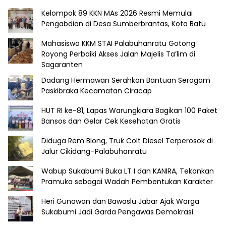
Kelompok 89 KKN MAs 2026 Resmi Memulai
Pengabdian di Desa Sumberbrantas, Kota Batu
Mahasiswa KKM STAI Palabuhanratu Gotong
Royong Perbaiki Akses Jalan Majelis Ta’lim di
Sagaranten
Dadang Hermawan Serahkan Bantuan Seragam
Paskibraka Kecamatan Ciracap
HUT RI ke-81, Lapas Warungkiara Bagikan 100 Paket
Bansos dan Gelar Cek Kesehatan Gratis
Diduga Rem Blong, Truk Colt Diesel Terperosok di
Jalur Cikidang–Palabuhanratu
Wabup Sukabumi Buka LT I dan KANIRA, Tekankan
Pramuka sebagai Wadah Pembentukan Karakter
Heri Gunawan dan Bawaslu Jabar Ajak Warga
Sukabumi Jadi Garda Pengawas Demokrasi