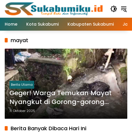
Langsung
ke
konten
Home
Kota Sukabumi
Kabupaten Sukabumi
Jaw
mayat
Berita Utama
Geger! Warga Temukan Mayat
Nyangkut di Gorong-gorong
Jalur Lingkar Selatan Sukabumi
11 Oktober 2025
Berita Banyak Dibaca Hari Ini