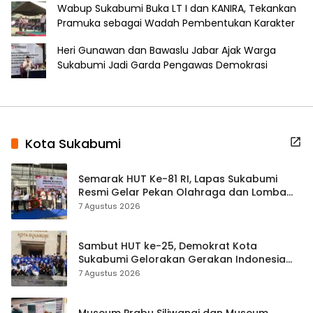
Wabup Sukabumi Buka LT I dan KANIRA, Tekankan
Pramuka sebagai Wadah Pembentukan Karakter
Heri Gunawan dan Bawaslu Jabar Ajak Warga
Sukabumi Jadi Garda Pengawas Demokrasi
Kota Sukabumi
Semarak HUT Ke-81 RI, Lapas Sukabumi
Resmi Gelar Pekan Olahraga dan Lomba
Tradisional
7 Agustus 2026
Sambut HUT ke-25, Demokrat Kota
Sukabumi Gelorakan Gerakan Indonesia
ASRI Lewat Aksi Bersih Masjid Agung
7 Agustus 2026
Museum Prabu Siliwangi dan Museum