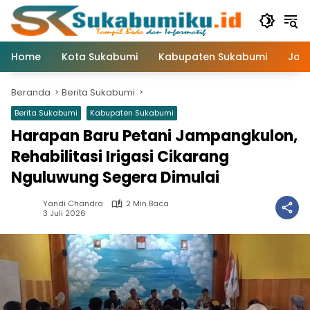
Langsung
ke
konten
Home
Kota Sukabumi
Kabupaten Sukabumi
Jaw
Beranda
Berita Sukabumi
Berita Sukabumi
Kabupaten Sukabumi
Harapan Baru Petani Jampangkulon,
Rehabilitasi Irigasi Cikarang
Nguluwung Segera Dimulai
Yandi Chandra
2 Min Baca
3 Juli 2026