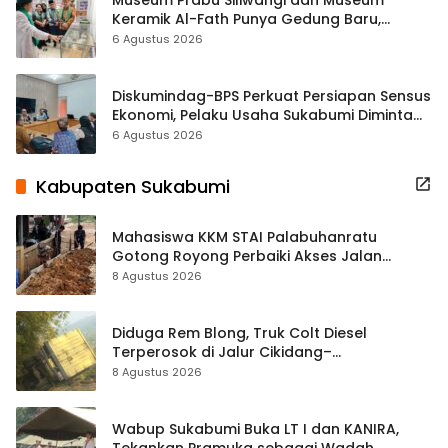
Keramik Al-Fath Punya Gedung Baru,
Hampir 500 Koleksi Dipisahkan
6 Agustus 2026
Diskumindag-BPS Perkuat Persiapan Sensus
Ekonomi, Pelaku Usaha Sukabumi Diminta
Terbuka Beri Data
6 Agustus 2026
Kabupaten Sukabumi
Mahasiswa KKM STAI Palabuhanratu
Gotong Royong Perbaiki Akses Jalan
Majelis Ta’lim di Sagaranten
8 Agustus 2026
Diduga Rem Blong, Truk Colt Diesel
Terperosok di Jalur Cikidang–
Palabuhanratu
8 Agustus 2026
Wabup Sukabumi Buka LT I dan KANIRA,
Tekankan Pramuka sebagai Wadah