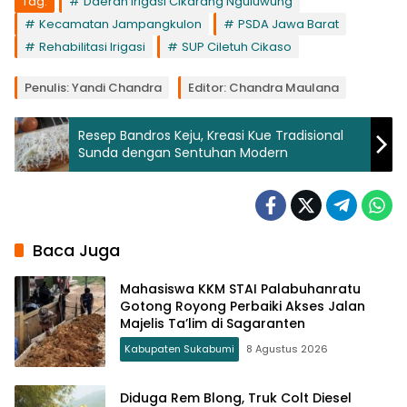
Tag:
Daerah Irigasi Cikarang Nguluwung
Kecamatan Jampangkulon
PSDA Jawa Barat
Rehabilitasi Irigasi
SUP Ciletuh Cikaso
Penulis: Yandi Chandra
Editor: Chandra Maulana
Resep Bandros Keju, Kreasi Kue Tradisional
Sunda dengan Sentuhan Modern
Baca Juga
Mahasiswa KKM STAI Palabuhanratu
Gotong Royong Perbaiki Akses Jalan
Majelis Ta’lim di Sagaranten
Kabupaten Sukabumi
8 Agustus 2026
Diduga Rem Blong, Truk Colt Diesel