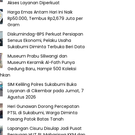
Akses Layanan Diperkuat
Harga Emas Antam Hari Ini Naik
Rp50.000, Tembus Rp2,679 Juta per
Gram
Diskumindag-BPS Perkuat Persiapan
Sensus Ekonomi, Pelaku Usaha
Sukabumi Diminta Terbuka Beri Data
Museum Prabu Siliwangi dan
Museum Keramik Al-Fath Punya
Gedung Baru, Hampir 500 Koleksi
ahkan
SIM Keliling Polres Sukabumi Buka
Layanan di Cikembar pada Jumat, 7
Agustus 2026
Heri Gunawan Dorong Percepatan
PTSL di Sukabumi, Warga Diminta
Pasang Patok Batas Tanah
Lapangan Cisuru Disulap Jadi Pusat
Perayaan HUT RI, Mahasiswa KKM dan