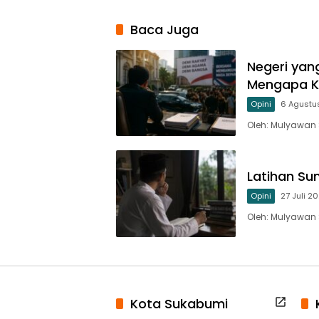
Baca Juga
Negeri yan
Mengapa K
Opini
6 Agustu
Oleh: Mulyawan
Latihan Su
Opini
27 Juli 2
Oleh: Mulyawan
Kota Sukabumi