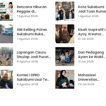
Rencana Hiburan
Kota Sukabumi
Reggae di
Jadi Tuan Rum
Purwasedar
Kontes Batu Aki
7 Agustus 2026
1 Agustus 2026
Dipersoalkan,
Nasional
Dadang Hermawan
Turun Memfasilitasi
SIM Keliling Polres
Kisah Inspiratif
Musyawarah
Sukabumi Buka
Ayoy, Kreator
Layanan di
TikTok Asal
7 Agustus 2026
31 Juli 2026
Cikembar pada
Sukabumi yang
Jumat, 7 Agustus
Ubah Nasib Lew
2026
Live Streaming
Lapangan Cisuru
Dari Pedagang
Disulap Jadi Pusat
Ayam ke Wakil
Perayaan HUT RI,
Ketua DPRD, H.
6 Agustus 2026
31 Juli 2026
Mahasiswa KKM
Usep Kenang
dan Warga
Perjalanan Hidu
Satukan Tenaga
Pasar Cisaat
Komisi I DPRD
Mahasiswi
Sukabumi Usul Tes
Universitas
Rambut Jadi
Muhammadiyah
6 Agustus 2026
24 Juli 2026
Syarat Calon
Sukabumi Raih
Kades di Pilkades
Juara II Kompeti
2027
Media
Pembelajaran