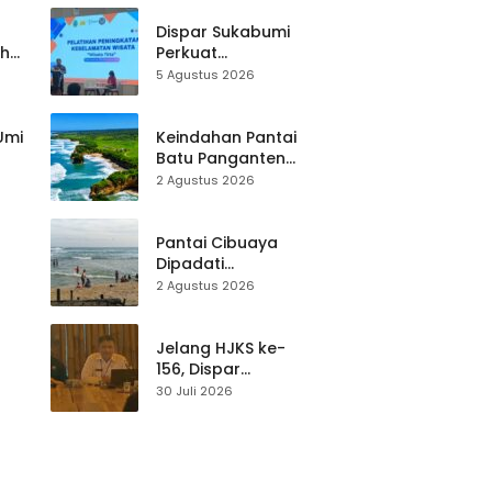
Dispar Sukabumi
ah
Perkuat
k
Keselamatan
5 Agustus 2026
Destinasi, SDM
Pariwisata Dibekali
Mitigasi hingga
 Umi
Keindahan Pantai
Teknik Evakuasi
Batu Panganten
Mulai Dilirik
2 Agustus 2026
Wisatawan Lokal
at
dan Luar Daerah
Pantai Cibuaya
Dipadati
Wisatawan,
2 Agustus 2026
Balawista Ingatkan
p di
Pengunjung Tetap
Waspada
Jelang HJKS ke-
156, Dispar
Kabupaten
30 Juli 2026
Sukabumi Perkuat
si
Promosi Wisata
Lewat Publikasi
Digital