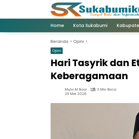
Langsung
ke
konten
Home
Kota Sukabumi
Kabupate
Beranda
Opini
Opini
Hari Tasyrik dan 
Keberagamaan
Mulvi M Noor
3 Min Baca
29 Mei 2026