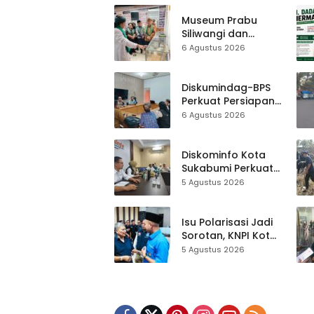
Museum Prabu
Siliwangi dan
Museum Keramik
6 Agustus 2026
Al-Fath Punya
Gedung Baru,
Hampir 500 Koleksi
Diskumindag-BPS
Dipisahkan
Perkuat Persiapan
Sensus Ekonomi,
6 Agustus 2026
Pelaku Usaha
Sukabumi Diminta
Terbuka Beri Data
Diskominfo Kota
Sukabumi Perkuat
Satu Data
5 Agustus 2026
Indonesia,
Sinkronisasi Data
Kewilayahan
Isu Polarisasi Jadi
Dikebut
Sorotan, KNPI Kota
Sukabumi Ajak
5 Agustus 2026
Pemuda Perkuat
Nilai Kebangsaan