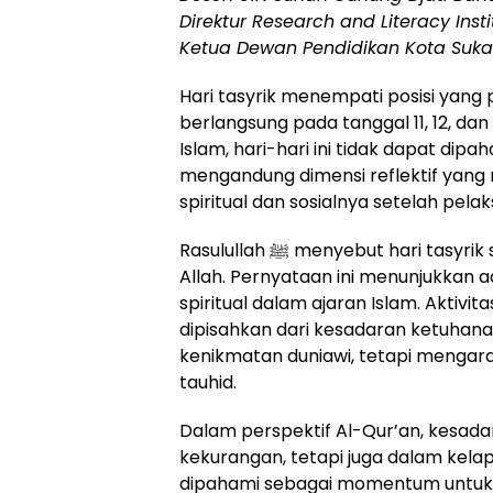
Direktur Research and Literacy Insti
Ketua Dewan Pendidikan Kota Suk
Hari tasyrik menempati posisi yang 
berlangsung pada tanggal 11, 12, da
Islam, hari-hari ini tidak dapat dipa
mengandung dimensi reflektif yang
spiritual dan sosialnya setelah pel
Rasulullah ﷺ menyebut hari tasyrik sebagai hari makan, minum, dan berdzikir kepada
Allah. Pernyataan ini menunjukkan a
spiritual dalam ajaran Islam. Aktivi
dipisahkan dari kesadaran ketuhana
kenikmatan duniawi, tetapi menga
tauhid.
Dalam perspektif Al-Qur’an, kesadara
kekurangan, tetapi juga dalam kelap
dipahami sebagai momentum untuk m