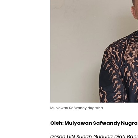
Mulyawan Safwandy Nugraha
Oleh: Mulyawan Safwandy Nugr
Dosen UIN Sunan Gunung Djati Ba