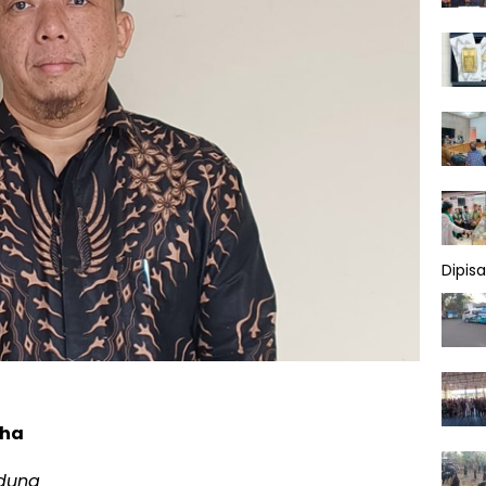
Dipis
aha
ndung