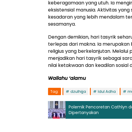
keberagamaan yang utuh. Ia menginte
eksistensial manusia. Aktivitas ya
kesadaran yang lebih mendalam te
sesamanya.
Dengan demikian, hari tasyrik seha
terlepas dari makna. Ia merupakan
religius yang berkelanjutan. Melalu
menjadikan hari tasyrik sebagai s
nilai ketakwaan dan keadilan sosial
Wallahu ‘alamu
Tag:
dzulhijja
Idul Adha
m
Polemik Pencoretan Cathlyn dari
Dipertanyakan