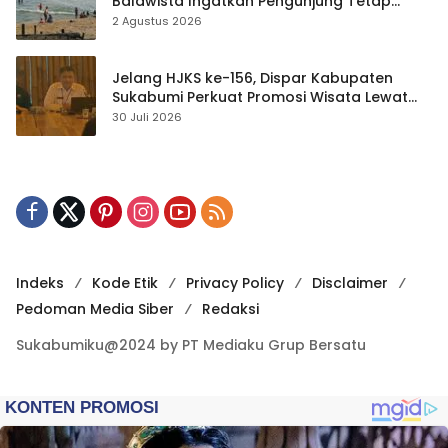
Balawista Ingatkan Pengunjung Tetap
Waspada
2 Agustus 2026
Jelang HJKS ke-156, Dispar Kabupaten
Sukabumi Perkuat Promosi Wisata Lewat
Publikasi Digital
30 Juli 2026
Indeks
Kode Etik
Privacy Policy
Disclaimer
Pedoman Media Siber
Redaksi
Sukabumiku@2024 by PT Mediaku Grup Bersatu