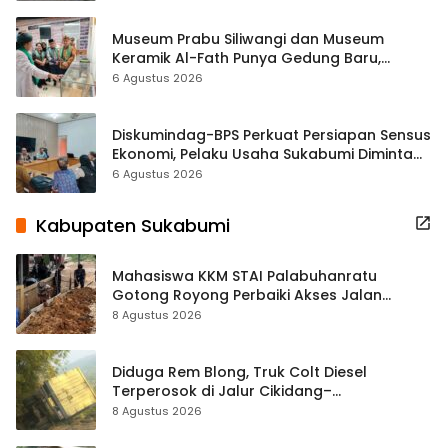
Museum Prabu Siliwangi dan Museum
Keramik Al-Fath Punya Gedung Baru,
Hampir 500 Koleksi Dipisahkan
6 Agustus 2026
Diskumindag-BPS Perkuat Persiapan Sensus
Ekonomi, Pelaku Usaha Sukabumi Diminta
Terbuka Beri Data
6 Agustus 2026
Kabupaten Sukabumi
Mahasiswa KKM STAI Palabuhanratu
Gotong Royong Perbaiki Akses Jalan
Majelis Ta’lim di Sagaranten
8 Agustus 2026
Diduga Rem Blong, Truk Colt Diesel
Terperosok di Jalur Cikidang–
Palabuhanratu
8 Agustus 2026