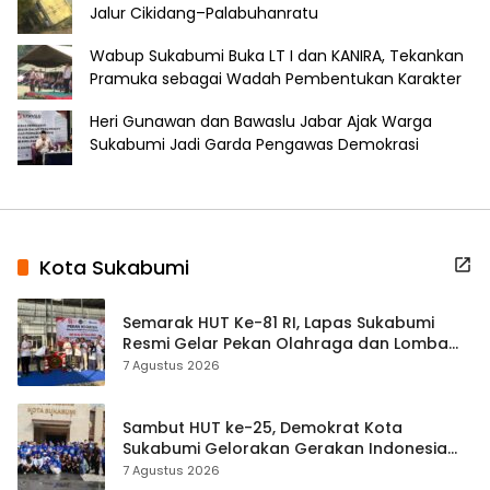
Jalur Cikidang–Palabuhanratu
Wabup Sukabumi Buka LT I dan KANIRA, Tekankan
Pramuka sebagai Wadah Pembentukan Karakter
Heri Gunawan dan Bawaslu Jabar Ajak Warga
Sukabumi Jadi Garda Pengawas Demokrasi
Kota Sukabumi
Semarak HUT Ke-81 RI, Lapas Sukabumi
Resmi Gelar Pekan Olahraga dan Lomba
Tradisional
7 Agustus 2026
Sambut HUT ke-25, Demokrat Kota
Sukabumi Gelorakan Gerakan Indonesia
ASRI Lewat Aksi Bersih Masjid Agung
7 Agustus 2026