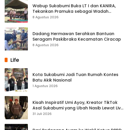
Wabup Sukabumi Buka LT I dan KANIRA,
Tekankan Pramuka sebagai Wadah
Pembentukan Karakter
8 Agustus 2026
Dadang Hermawan Serahkan Bantuan
Seragam Paskibraka Kecamatan Ciracap
8 Agustus 2026
Life
Kota Sukabumi Jadi Tuan Rumah Kontes
Batu Akik Nasional
1 Agustus 2026
Kisah Inspiratif Umi Ayoy, Kreator TikTok
Asal Sukabumi yang Ubah Nasib Lewat Live
Streaming
31 Juli 2026