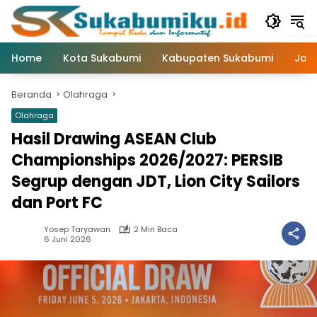
Langsung
ke
konten
Home
Kota Sukabumi
Kabupaten Sukabumi
Jaw
Beranda
Olahraga
Olahraga
Hasil Drawing ASEAN Club
Championships 2026/2027: PERSIB
Segrup dengan JDT, Lion City Sailors
dan Port FC
Yosep Taryawan
2 Min Baca
6 Juni 2026