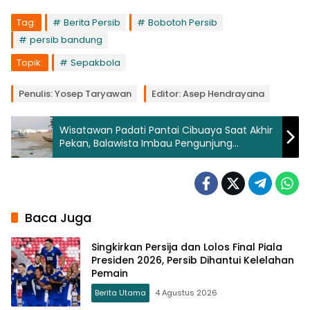
Tag:
Berita Persib
Bobotoh Persib
persib bandung
Topik:
Sepakbola
Penulis: Yosep Taryawan
Editor: Asep Hendrayana
Wisatawan Padati Pantai Cibuaya Saat Akhir
Pekan, Balawista Imbau Pengunjung
Waspada Ombak
Baca Juga
Singkirkan Persija dan Lolos Final Piala
Presiden 2026, Persib Dihantui Kelelahan
Pemain
Berita Utama
4 Agustus 2026