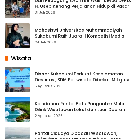
Dari Pedagang Ayam ke Wakil Ketua DPRD,
H. Usep Kenang Perjalanan Hidup di Pasar
Cisaat
31 Juli 2026
Mahasiswi Universitas Muhammadiyah
Sukabumi Raih Juara II Kompetisi Media
Pembelajaran Digital Tingkat Internasional
24 Juli 2026
Wisata
Dispar Sukabumi Perkuat Keselamatan
Destinasi, SDM Pariwisata Dibekali Mitigasi
hingga Teknik Evakuasi
5 Agustus 2026
Keindahan Pantai Batu Panganten Mulai
Dilirik Wisatawan Lokal dan Luar Daerah
2 Agustus 2026
Pantai Cibuaya Dipadati Wisatawan,