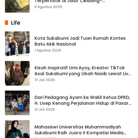
Terperosok di Jalur Cikidang–
Palabuhanratu
8 Agustus 2026
Life
Kota Sukabumi Jadi Tuan Rumah Kontes
Batu Akik Nasional
1 Agustus 2026
Kisah Inspiratif Umi Ayoy, Kreator TikTok
Asal Sukabumi yang Ubah Nasib Lewat Live
Streaming
31 Juli 2026
Dari Pedagang Ayam ke Wakil Ketua DPRD,
H. Usep Kenang Perjalanan Hidup di Pasar
Cisaat
31 Juli 2026
Mahasiswi Universitas Muhammadiyah
Sukabumi Raih Juara II Kompetisi Media