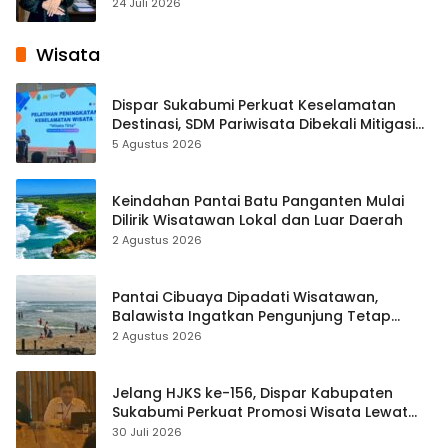
Pembelajaran Digital Tingkat Internasional
24 Juli 2026
Wisata
Dispar Sukabumi Perkuat Keselamatan
Destinasi, SDM Pariwisata Dibekali Mitigasi
hingga Teknik Evakuasi
5 Agustus 2026
Keindahan Pantai Batu Panganten Mulai
Dilirik Wisatawan Lokal dan Luar Daerah
2 Agustus 2026
Pantai Cibuaya Dipadati Wisatawan,
Balawista Ingatkan Pengunjung Tetap
Waspada
2 Agustus 2026
Jelang HJKS ke-156, Dispar Kabupaten
Sukabumi Perkuat Promosi Wisata Lewat
Publikasi Digital
30 Juli 2026