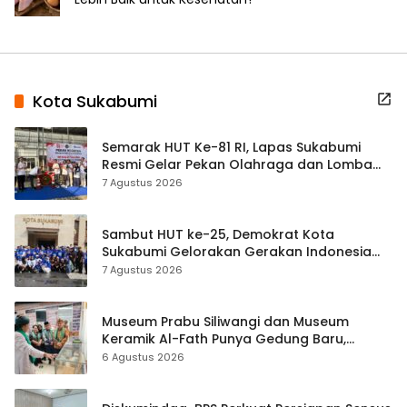
Kota Sukabumi
Semarak HUT Ke-81 RI, Lapas Sukabumi
Resmi Gelar Pekan Olahraga dan Lomba
Tradisional
7 Agustus 2026
Sambut HUT ke-25, Demokrat Kota
Sukabumi Gelorakan Gerakan Indonesia
ASRI Lewat Aksi Bersih Masjid Agung
7 Agustus 2026
Museum Prabu Siliwangi dan Museum
Keramik Al-Fath Punya Gedung Baru,
Hampir 500 Koleksi Dipisahkan
6 Agustus 2026