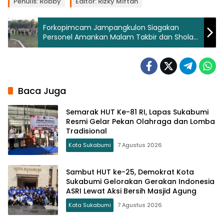
Penulis: Robby
Editor: Rizky Miftah
Forkopimcam Jampangkulon Siagakan
Personel Amankan Malam Takbir dan Sholat
Idul Adha 1447 H
Baca Juga
Semarak HUT Ke-81 RI, Lapas Sukabumi
Resmi Gelar Pekan Olahraga dan Lomba
Tradisional
Kota Sukabumi
7 Agustus 2026
Sambut HUT ke-25, Demokrat Kota
Sukabumi Gelorakan Gerakan Indonesia
ASRI Lewat Aksi Bersih Masjid Agung
Kota Sukabumi
7 Agustus 2026