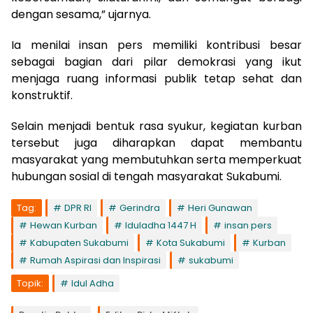
dengan sesama,” ujarnya.
Ia menilai insan pers memiliki kontribusi besar
sebagai bagian dari pilar demokrasi yang ikut
menjaga ruang informasi publik tetap sehat dan
konstruktif.
Selain menjadi bentuk rasa syukur, kegiatan kurban
tersebut juga diharapkan dapat membantu
masyarakat yang membutuhkan serta memperkuat
hubungan sosial di tengah masyarakat Sukabumi.
Tag:
DPR RI
Gerindra
Heri Gunawan
Hewan Kurban
Iduladha 1447 H
insan pers
Kabupaten Sukabumi
Kota Sukabumi
Kurban
Rumah Aspirasi dan Inspirasi
sukabumi
Topik:
Idul Adha