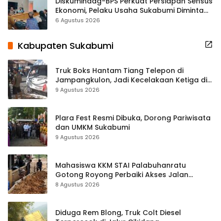
Diskumindag-BPS Perkuat Persiapan Sensus
Ekonomi, Pelaku Usaha Sukabumi Diminta
Terbuka Beri Data
6 Agustus 2026
Kabupaten Sukabumi
Truk Boks Hantam Tiang Telepon di
Jampangkulon, Jadi Kecelakaan Ketiga di
Titik yang Sama
9 Agustus 2026
Plara Fest Resmi Dibuka, Dorong Pariwisata
dan UMKM Sukabumi
9 Agustus 2026
Mahasiswa KKM STAI Palabuhanratu
Gotong Royong Perbaiki Akses Jalan
Majelis Ta’lim di Sagaranten
8 Agustus 2026
Diduga Rem Blong, Truk Colt Diesel