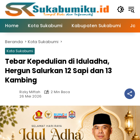
Langsung
ke
konten
Home
Kota Sukabumi
Kabupaten Sukabumi
Jaw
Beranda
Kota Sukabumi
Kota Sukabumi
Tebar Kepedulian di Iduladha,
Hergun Salurkan 12 Sapi dan 13
Kambing
Rizky Miftah
2 Min Baca
26 Mei 2026