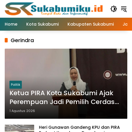
Langsung
ke
konten
Home
Kota Sukabumi
Kabupaten Sukabumi
Jaw
Gerindra
Politik
Ketua PIRA Kota Sukabumi Ajak
Perempuan Jadi Pemilih Cerdas
dan Agen Demokrasi
1 Agustus 2026
Heri Gunawan Gandeng KPU dan PIRA