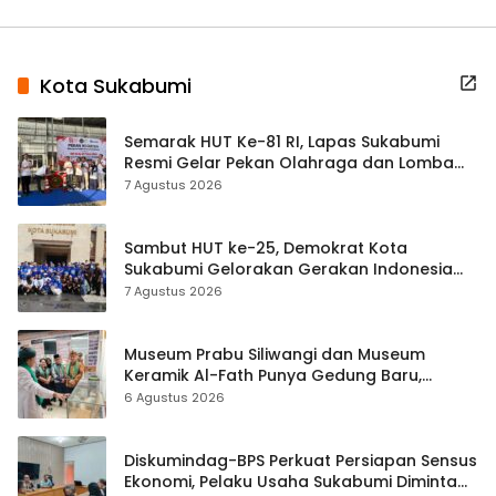
Kota Sukabumi
Semarak HUT Ke-81 RI, Lapas Sukabumi
Resmi Gelar Pekan Olahraga dan Lomba
Tradisional
7 Agustus 2026
Sambut HUT ke-25, Demokrat Kota
Sukabumi Gelorakan Gerakan Indonesia
ASRI Lewat Aksi Bersih Masjid Agung
7 Agustus 2026
Museum Prabu Siliwangi dan Museum
Keramik Al-Fath Punya Gedung Baru,
Hampir 500 Koleksi Dipisahkan
6 Agustus 2026
Diskumindag-BPS Perkuat Persiapan Sensus
Ekonomi, Pelaku Usaha Sukabumi Diminta