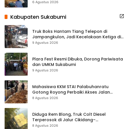
Terbuka Beri Data
6 Agustus 2026
Kabupaten Sukabumi
Truk Boks Hantam Tiang Telepon di
Jampangkulon, Jadi Kecelakaan Ketiga di
Titik yang Sama
9 Agustus 2026
Plara Fest Resmi Dibuka, Dorong Pariwisata
dan UMKM Sukabumi
9 Agustus 2026
Mahasiswa KKM STAI Palabuhanratu
Gotong Royong Perbaiki Akses Jalan
Majelis Ta’lim di Sagaranten
8 Agustus 2026
Diduga Rem Blong, Truk Colt Diesel
Terperosok di Jalur Cikidang–
Palabuhanratu
8 Agustus 2026