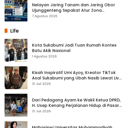
Nelayan Jaring Tanam dan Jaring Obor
Ujunggenteng Sepakat Atur Zona
Penangkapan
7 Agustus 2026
Life
Kota Sukabumi Jadi Tuan Rumah Kontes
Batu Akik Nasional
1 Agustus 2026
Kisah Inspiratif Umi Ayoy, Kreator TikTok
Asal Sukabumi yang Ubah Nasib Lewat Live
Streaming
31 Juli 2026
Dari Pedagang Ayam ke Wakil Ketua DPRD,
H. Usep Kenang Perjalanan Hidup di Pasar
Cisaat
31 Juli 2026
Mahasiswi Universitas Muhammadiyah