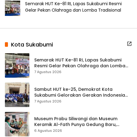
Semarak HUT Ke-81 RI, Lapas Sukabumi Resmi
Gelar Pekan Olahraga dan Lomba Tradisional
Kota Sukabumi
Semarak HUT Ke-81 RI, Lapas Sukabumi
Resmi Gelar Pekan Olahraga dan Lomba
Tradisional
7 Agustus 2026
Sambut HUT ke-25, Demokrat Kota
Sukabumi Gelorakan Gerakan Indonesia
ASRI Lewat Aksi Bersih Masjid Agung
7 Agustus 2026
Museum Prabu Siliwangi dan Museum
Keramik Al-Fath Punya Gedung Baru,
Hampir 500 Koleksi Dipisahkan
6 Agustus 2026