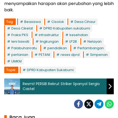
menyampaikan harapan akan perubahan yang lebih
baik.
Tag:
Beasiswa
Cisolok
Desa Cihaur
Desa Cikelat
DPRD Kabupaten sukabumi
Fraksi PKS
infrastruktur
kesehatan
leni liawati
lingkungan
LP2B
Nelayan
Palabuhanratu
pendidikan
Pertambangan
pertanian
PETANI
reses dprd
Simpenan
UMKM
Topik:
DPRD Kabupaten Sukabumi
Resmi! PERSIB Rekrut Striker Spanyol Sergio
Castel
Baca Juga