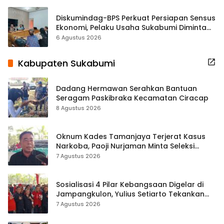
Diskumindag-BPS Perkuat Persiapan Sensus
Ekonomi, Pelaku Usaha Sukabumi Diminta
Terbuka Beri Data
6 Agustus 2026
Kabupaten Sukabumi
Dadang Hermawan Serahkan Bantuan
Seragam Paskibraka Kecamatan Ciracap
8 Agustus 2026
Oknum Kades Tamanjaya Terjerat Kasus
Narkoba, Paoji Nurjaman Minta Seleksi
Calon Kades Diperketat
7 Agustus 2026
Sosialisasi 4 Pilar Kebangsaan Digelar di
Jampangkulon, Yulius Setiarto Tekankan
Pentingnya Persatuan
7 Agustus 2026