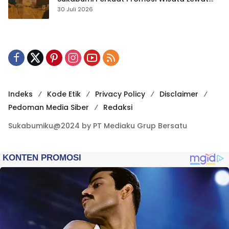
Publikasi Digital
30 Juli 2026
Indeks
Kode Etik
Privacy Policy
Disclaimer
Pedoman Media Siber
Redaksi
Sukabumiku@2024 by PT Mediaku Grup Bersatu