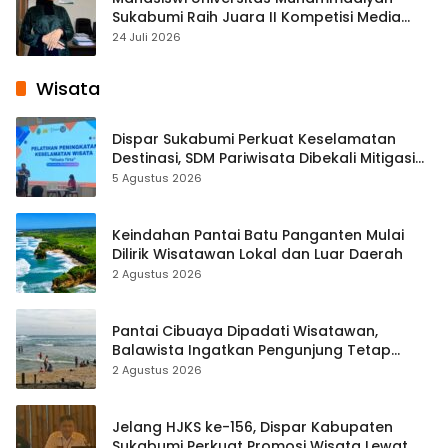
Sukabumi Raih Juara II Kompetisi Media
Pembelajaran Digital Tingkat Internasional
24 Juli 2026
Wisata
Dispar Sukabumi Perkuat Keselamatan
Destinasi, SDM Pariwisata Dibekali Mitigasi
hingga Teknik Evakuasi
5 Agustus 2026
Keindahan Pantai Batu Panganten Mulai
Dilirik Wisatawan Lokal dan Luar Daerah
2 Agustus 2026
Pantai Cibuaya Dipadati Wisatawan,
Balawista Ingatkan Pengunjung Tetap
Waspada
2 Agustus 2026
Jelang HJKS ke-156, Dispar Kabupaten
Sukabumi Perkuat Promosi Wisata Lewat