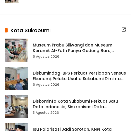
Kota Sukabumi
Museum Prabu Siliwangi dan Museum
Keramik Al-Fath Punya Gedung Baru,
Hampir 500 Koleksi Dipisahkan
6 Agustus 2026
Diskumindag-BPS Perkuat Persiapan Sensus
Ekonomi, Pelaku Usaha Sukabumi Diminta
Terbuka Beri Data
6 Agustus 2026
Diskominfo Kota Sukabumi Perkuat Satu
Data Indonesia, Sinkronisasi Data
Kewilayahan Dikebut
5 Agustus 2026
Isu Polarisasi Jadi Sorotan, KNPI Kota