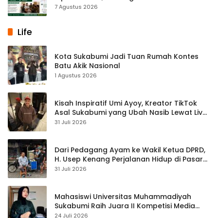
Memfasilitasi Musyawarah
7 Agustus 2026
Life
Kota Sukabumi Jadi Tuan Rumah Kontes
Batu Akik Nasional
1 Agustus 2026
Kisah Inspiratif Umi Ayoy, Kreator TikTok
Asal Sukabumi yang Ubah Nasib Lewat Live
Streaming
31 Juli 2026
Dari Pedagang Ayam ke Wakil Ketua DPRD,
H. Usep Kenang Perjalanan Hidup di Pasar
Cisaat
31 Juli 2026
Mahasiswi Universitas Muhammadiyah
Sukabumi Raih Juara II Kompetisi Media
Pembelajaran Digital Tingkat Internasional
24 Juli 2026