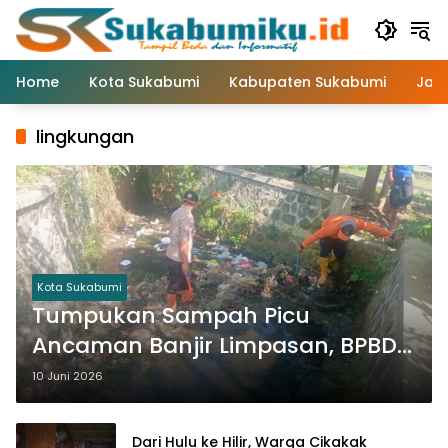
Langsung
ke
konten
Home
Kota Sukabumi
Kabupaten Sukabumi
Jaw
lingkungan
Kota Sukabumi
Tumpukan Sampah Picu
Ancaman Banjir Limpasan, BPBD
Kota Sukabumi Lakukan Aksi
10 Juni 2026
Bersih Drainase
Dari Hulu ke Hilir, Warga Cikakak