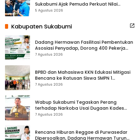
Sukabumi Ajak Pemuda Perkuat Nilai
Kebangsaan
5 Agustus 2026
Kabupaten Sukabumi
Dadang Hermawan Fasilitasi Pembentukan
Asosiasi Penyadap, Dorong 400 Pekerja
Dapat Perlindungan BPJS
7 Agustus 2026
BPBD dan Mahasiswa KKN Edukasi Mitigasi
Bencana ke Ratusan Siswa SMPN 1
Simpenan
7 Agustus 2026
Wabup Sukabumi Tegaskan Perang
terhadap Narkoba Usai Dugaan Kades
Terlibat
7 Agustus 2026
Rencana Hiburan Reggae di Purwasedar
Dipersoalkan, Dadang Hermawan Turun