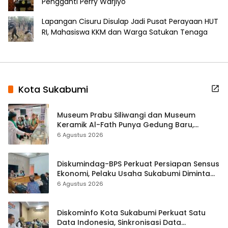
Pengganti Perry Warjiyo
Lapangan Cisuru Disulap Jadi Pusat Perayaan HUT
RI, Mahasiswa KKM dan Warga Satukan Tenaga
Kota Sukabumi
Museum Prabu Siliwangi dan Museum
Keramik Al-Fath Punya Gedung Baru,
Hampir 500 Koleksi Dipisahkan
6 Agustus 2026
Diskumindag-BPS Perkuat Persiapan Sensus
Ekonomi, Pelaku Usaha Sukabumi Diminta
Terbuka Beri Data
6 Agustus 2026
Diskominfo Kota Sukabumi Perkuat Satu
Data Indonesia, Sinkronisasi Data