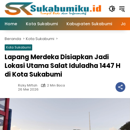
Langsung
ke
konten
Home
Kota Sukabumi
Kabupaten Sukabumi
Jaw
Beranda
Kota Sukabumi
Kota Sukabumi
Lapang Merdeka Disiapkan Jadi
Lokasi Utama Salat Iduladha 1447 H
di Kota Sukabumi
Rizky Miftah
2 Min Baca
26 Mei 2026