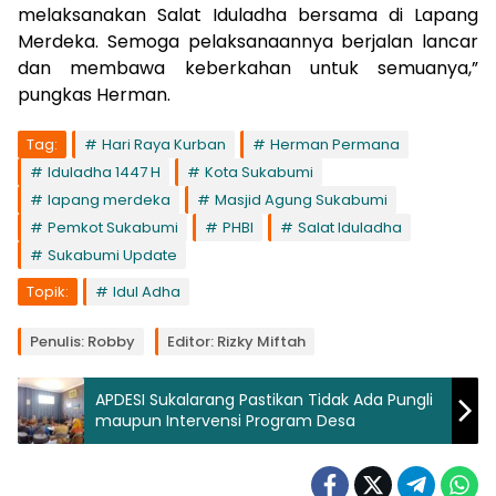
melaksanakan Salat Iduladha bersama di Lapang
Merdeka. Semoga pelaksanaannya berjalan lancar
dan membawa keberkahan untuk semuanya,”
pungkas Herman.
Tag:
Hari Raya Kurban
Herman Permana
Iduladha 1447 H
Kota Sukabumi
lapang merdeka
Masjid Agung Sukabumi
Pemkot Sukabumi
PHBI
Salat Iduladha
Sukabumi Update
Topik:
Idul Adha
Penulis: Robby
Editor: Rizky Miftah
APDESI Sukalarang Pastikan Tidak Ada Pungli
maupun Intervensi Program Desa