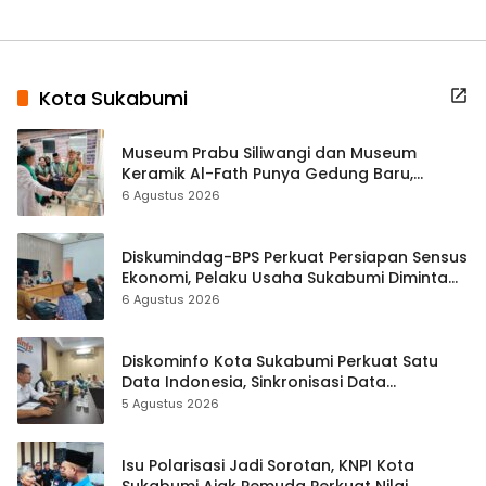
Kota Sukabumi
Museum Prabu Siliwangi dan Museum
Keramik Al-Fath Punya Gedung Baru,
Hampir 500 Koleksi Dipisahkan
6 Agustus 2026
Diskumindag-BPS Perkuat Persiapan Sensus
Ekonomi, Pelaku Usaha Sukabumi Diminta
Terbuka Beri Data
6 Agustus 2026
Diskominfo Kota Sukabumi Perkuat Satu
Data Indonesia, Sinkronisasi Data
Kewilayahan Dikebut
5 Agustus 2026
Isu Polarisasi Jadi Sorotan, KNPI Kota
Sukabumi Ajak Pemuda Perkuat Nilai