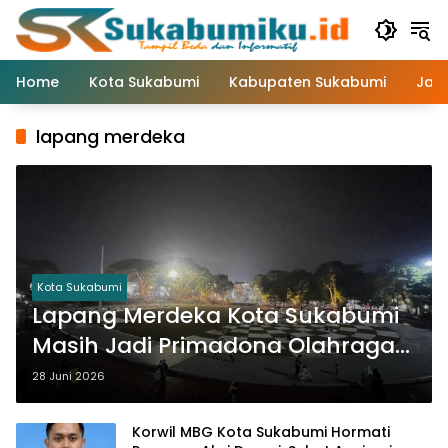
Langsung
ke
konten
Home
Kota Sukabumi
Kabupaten Sukabumi
Jaw
lapang merdeka
Kota Sukabumi
Lapang Merdeka Kota Sukabumi
Masih Jadi Primadona Olahraga
Malam Hari
28 Juni 2026
Korwil MBG Kota Sukabumi Hormati