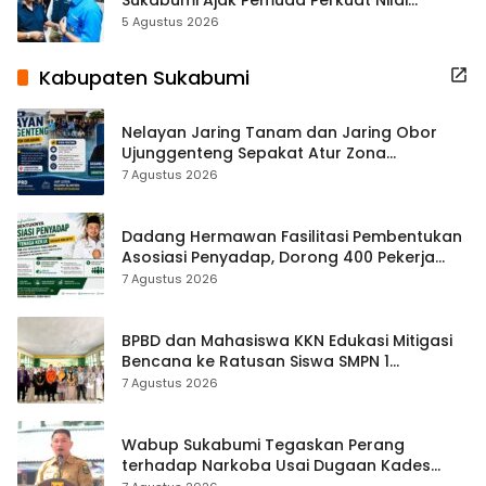
Kebangsaan
5 Agustus 2026
Kabupaten Sukabumi
Nelayan Jaring Tanam dan Jaring Obor
Ujunggenteng Sepakat Atur Zona
Penangkapan
7 Agustus 2026
Dadang Hermawan Fasilitasi Pembentukan
Asosiasi Penyadap, Dorong 400 Pekerja
Dapat Perlindungan BPJS
7 Agustus 2026
BPBD dan Mahasiswa KKN Edukasi Mitigasi
Bencana ke Ratusan Siswa SMPN 1
Simpenan
7 Agustus 2026
Wabup Sukabumi Tegaskan Perang
terhadap Narkoba Usai Dugaan Kades
Terlibat