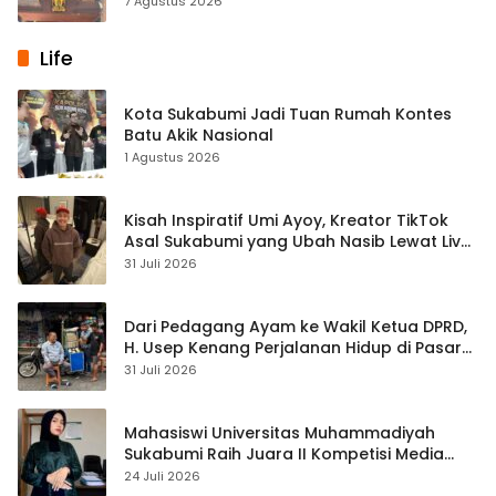
7 Agustus 2026
Life
Kota Sukabumi Jadi Tuan Rumah Kontes
Batu Akik Nasional
1 Agustus 2026
Kisah Inspiratif Umi Ayoy, Kreator TikTok
Asal Sukabumi yang Ubah Nasib Lewat Live
Streaming
31 Juli 2026
Dari Pedagang Ayam ke Wakil Ketua DPRD,
H. Usep Kenang Perjalanan Hidup di Pasar
Cisaat
31 Juli 2026
Mahasiswi Universitas Muhammadiyah
Sukabumi Raih Juara II Kompetisi Media
Pembelajaran Digital Tingkat Internasional
24 Juli 2026