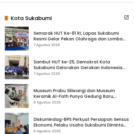
Kota Sukabumi
Semarak HUT Ke-81 RI, Lapas Sukabumi
Resmi Gelar Pekan Olahraga dan Lomba
Tradisional
7 Agustus 2026
Sambut HUT ke-25, Demokrat Kota
Sukabumi Gelorakan Gerakan Indonesia
ASRI Lewat Aksi Bersih Masjid Agung
7 Agustus 2026
Museum Prabu Siliwangi dan Museum
Keramik Al-Fath Punya Gedung Baru,
Hampir 500 Koleksi Dipisahkan
6 Agustus 2026
Diskumindag-BPS Perkuat Persiapan Sensus
Ekonomi, Pelaku Usaha Sukabumi Diminta
Terbuka Beri Data
6 Agustus 2026