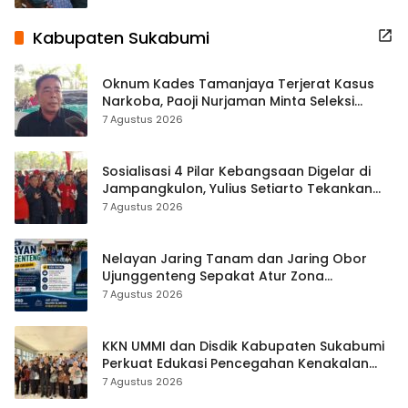
Kabupaten Sukabumi
Oknum Kades Tamanjaya Terjerat Kasus
Narkoba, Paoji Nurjaman Minta Seleksi
Calon Kades Diperketat
7 Agustus 2026
Sosialisasi 4 Pilar Kebangsaan Digelar di
Jampangkulon, Yulius Setiarto Tekankan
Pentingnya Persatuan
7 Agustus 2026
Nelayan Jaring Tanam dan Jaring Obor
Ujunggenteng Sepakat Atur Zona
Penangkapan
7 Agustus 2026
KKN UMMI dan Disdik Kabupaten Sukabumi
Perkuat Edukasi Pencegahan Kenakalan
Remaja di SMPN 2 Tegalbuleud
7 Agustus 2026