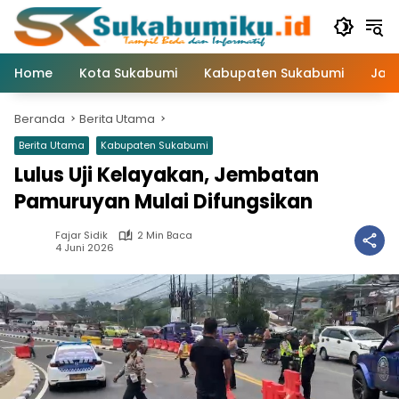
Langsung
ke
konten
Home
Kota Sukabumi
Kabupaten Sukabumi
Jaw
Beranda
Berita Utama
Berita Utama
Kabupaten Sukabumi
Lulus Uji Kelayakan, Jembatan
Pamuruyan Mulai Difungsikan
Fajar Sidik
2 Min Baca
4 Juni 2026