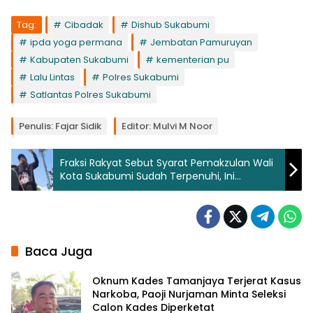
Tag:
Cibadak
Dishub Sukabumi
ipda yoga permana
Jembatan Pamuruyan
Kabupaten Sukabumi
kementerian pu
Lalu Lintas
Polres Sukabumi
Satlantas Polres Sukabumi
Penulis: Fajar Sidik
Editor: Mulvi M Noor
Fraksi Rakyat Sebut Syarat Pemakzulan Wali
Kota Sukabumi Sudah Terpenuhi, Ini
Alasanya!
Baca Juga
Oknum Kades Tamanjaya Terjerat Kasus
Narkoba, Paoji Nurjaman Minta Seleksi
Calon Kades Diperketat