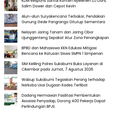
KDM Respons Santai Konten Nyeleneh DJ Doni,
Salim Dower dan Cepot Kevin
Alun-alun Suryakencana Terbakar, Pendakian
Gunung Gede Pangrango Ditutup Sementara
Nelayan Jaring Tanam dan Jaring Obor
Ujunggenteng Sepakat Atur Zona Penangkapan
BPBD dan Mahasiswa KKN Edukasi Mitigasi
Bencana ke Ratusan Siswa SMPN 1 Simpenan
SIM Keliling Polres Sukabumi Buka Layanan di
Cikembar pada Jumat, 7 Agustus 2026
Wabup Sukabumi Tegaskan Perang terhadap
Narkoba Usai Dugaan Kades Terlibat
Dadang Hermawan Fasilitasi Pembentukan
Asosiasi Penyadap, Dorong 400 Pekerja Dapat
Perlindungan BPJS