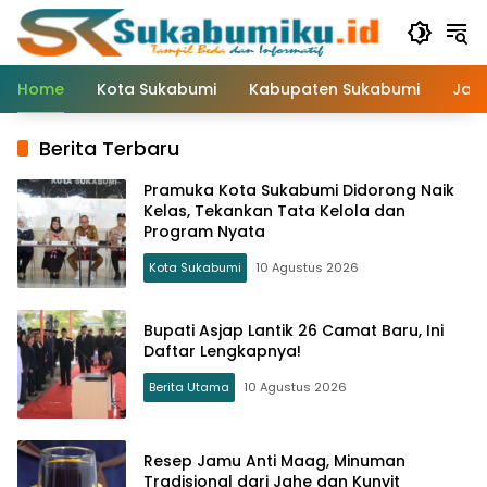
Langsung
ke
konten
Home
Kota Sukabumi
Kabupaten Sukabumi
Jaw
Berita Terbaru
Pramuka Kota Sukabumi Didorong Naik
Kelas, Tekankan Tata Kelola dan
Program Nyata
Kota Sukabumi
10 Agustus 2026
Bupati Asjap Lantik 26 Camat Baru, Ini
Daftar Lengkapnya!
Berita Utama
10 Agustus 2026
Resep Jamu Anti Maag, Minuman
Tradisional dari Jahe dan Kunyit