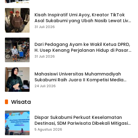
Kisah Inspiratif Umi Ayoy, Kreator TikTok
Asal Sukabumi yang Ubah Nasib Lewat Live
Streaming
31 Juli 2026
Dari Pedagang Ayam ke Wakil Ketua DPRD,
H. Usep Kenang Perjalanan Hidup di Pasar
Cisaat
31 Juli 2026
Mahasiswi Universitas Muhammadiyah
Sukabumi Raih Juara II Kompetisi Media
Pembelajaran Digital Tingkat Internasional
24 Juli 2026
Wisata
Dispar Sukabumi Perkuat Keselamatan
Destinasi, SDM Pariwisata Dibekali Mitigasi
hingga Teknik Evakuasi
5 Agustus 2026