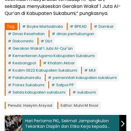
sekaligus menyukseskan Gerakan Wakaf 1 Juta Al-
Qur’an di Kabupaten Sukabumi,” pungkasnya.
Tag:
Boyke Martadinata
BPKAD
Damkar
Dinas Kesehatan
dinas perhubungan
Diskominfo
DLH
Gerakan Wakaf 1 Juta Al-Qur'an
Kementerian Agama Kabupaten Sukabumi
Kesbangpol
Khatam Akbar
Kodim 0622 Kabupaten Sukabumi
MUI
Palabuhanratu
pemerintah kabupaten sukabumi
Polres Sukabumi
Satpol PP
Setda kabupaten sukabumi
sukabumi
Penulis: Hasyim Arsyad
Editor: Mulvi M Noor
Hari Pertama PKL, Sekmat Jampangkulon
Tekankan Disiplin dan Etika Kerja kepada