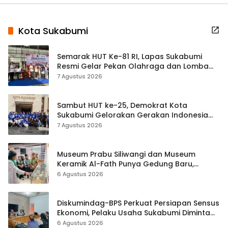
Kota Sukabumi
Semarak HUT Ke-81 RI, Lapas Sukabumi
Resmi Gelar Pekan Olahraga dan Lomba
Tradisional
7 Agustus 2026
Sambut HUT ke-25, Demokrat Kota
Sukabumi Gelorakan Gerakan Indonesia
ASRI Lewat Aksi Bersih Masjid Agung
7 Agustus 2026
Museum Prabu Siliwangi dan Museum
Keramik Al-Fath Punya Gedung Baru,
Hampir 500 Koleksi Dipisahkan
6 Agustus 2026
Diskumindag-BPS Perkuat Persiapan Sensus
Ekonomi, Pelaku Usaha Sukabumi Diminta
Terbuka Beri Data
6 Agustus 2026