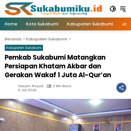
Langsung
ke
konten
Home
Kota Sukabumi
Kabupaten Sukabumi
Jaw
Beranda
Kabupaten Sukabumi
Kabupaten Sukabumi
Pemkab Sukabumi Matangkan
Persiapan Khatam Akbar dan
Gerakan Wakaf 1 Juta Al-Qur’an
Hasyim Arsyad
2 Min Baca
6 Juli 2026