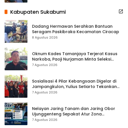
Kabupaten Sukabumi
Dadang Hermawan Serahkan Bantuan
Seragam Paskibraka Kecamatan Ciracap
8 Agustus 2026
Oknum Kades Tamanjaya Terjerat Kasus
Narkoba, Paoji Nurjaman Minta Seleksi
Calon Kades Diperketat
7 Agustus 2026
Sosialisasi 4 Pilar Kebangsaan Digelar di
Jampangkulon, Yulius Setiarto Tekankan
Pentingnya Persatuan
7 Agustus 2026
Nelayan Jaring Tanam dan Jaring Obor
Ujunggenteng Sepakat Atur Zona
Penangkapan
7 Agustus 2026