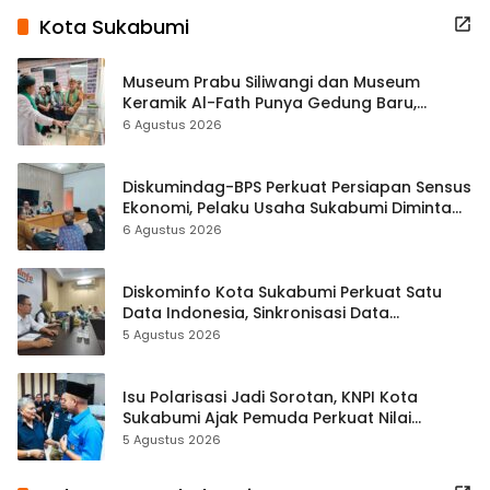
Kota Sukabumi
Museum Prabu Siliwangi dan Museum
Keramik Al-Fath Punya Gedung Baru,
Hampir 500 Koleksi Dipisahkan
6 Agustus 2026
Diskumindag-BPS Perkuat Persiapan Sensus
Ekonomi, Pelaku Usaha Sukabumi Diminta
Terbuka Beri Data
6 Agustus 2026
Diskominfo Kota Sukabumi Perkuat Satu
Data Indonesia, Sinkronisasi Data
Kewilayahan Dikebut
5 Agustus 2026
Isu Polarisasi Jadi Sorotan, KNPI Kota
Sukabumi Ajak Pemuda Perkuat Nilai
Kebangsaan
5 Agustus 2026