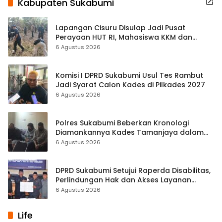
Kabupaten Sukabumi
Lapangan Cisuru Disulap Jadi Pusat
Perayaan HUT RI, Mahasiswa KKM dan
Warga Satukan Tenaga
6 Agustus 2026
Komisi I DPRD Sukabumi Usul Tes Rambut
Jadi Syarat Calon Kades di Pilkades 2027
6 Agustus 2026
Polres Sukabumi Beberkan Kronologi
Diamankannya Kades Tamanjaya dalam
Kasus Sabu
6 Agustus 2026
DPRD Sukabumi Setujui Raperda Disabilitas,
Perlindungan Hak dan Akses Layanan
Diperkuat
6 Agustus 2026
Life