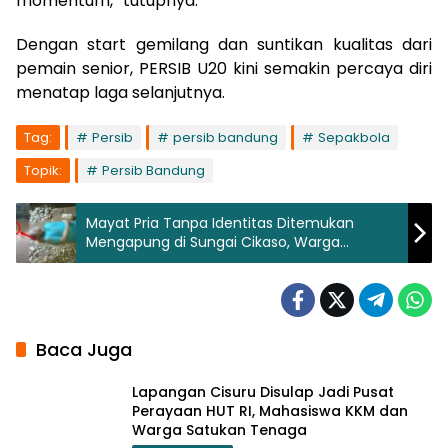
momentum,” tutupnya.
Dengan start gemilang dan suntikan kualitas dari
pemain senior, PERSIB U20 kini semakin percaya diri
menatap laga selanjutnya.
Tag:
Persib
persib bandung
Sepakbola
Topik:
Persib Bandung
Mayat Pria Tanpa Identitas Ditemukan
Mengapung di Sungai Cikaso, Warga
Purabaya Heboh
Baca Juga
Lapangan Cisuru Disulap Jadi Pusat
Perayaan HUT RI, Mahasiswa KKM dan
Warga Satukan Tenaga