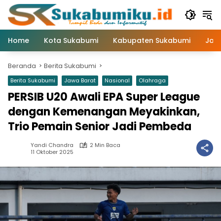
Langsung
ke
konten
Home
Kota Sukabumi
Kabupaten Sukabumi
Jaw
Beranda
Berita Sukabumi
Berita Sukabumi
Jawa Barat
Nasional
Olahraga
PERSIB U20 Awali EPA Super League
dengan Kemenangan Meyakinkan,
Trio Pemain Senior Jadi Pembeda
Yandi Chandra
2 Min Baca
11 Oktober 2025