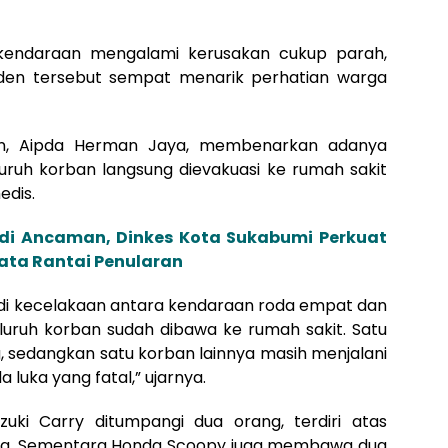
endaraan mengalami kerusakan cukup parah,
iden tersebut sempat menarik perhatian warga
on, Aipda Herman Jaya, membenarkan adanya
luruh korban langsung dievakuasi ke rumah sakit
dis.
di Ancaman, Dinkes Kota Sukabumi Perkuat
ata Rantai Penularan
rjadi kecelakaan antara kendaraan roda empat dan
eluruh korban sudah dibawa ke rumah sakit. Satu
, sedangkan satu korban lainnya masih menjalani
luka yang fatal,” ujarnya.
zuki Carry ditumpangi dua orang, terdiri atas
g. Sementara Honda Scoopy juga membawa dua