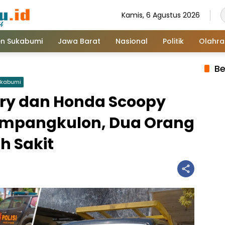
Kamis, 6 Agustus 2026
n Sukabumi
Jawa Barat
Nasional
Politik
Olahr
Be
ukabumi
rry dan Honda Scoopy
ampangkulon, Dua Orang
h Sakit