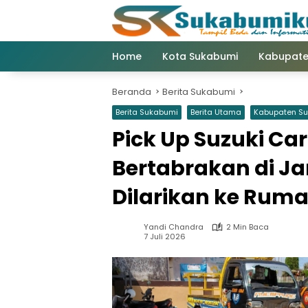
Langsung
ke
konten
Home
Kota Sukabumi
Kabupate
Beranda
Berita Sukabumi
Berita Sukabumi
Berita Utama
Kabupaten S
Pick Up Suzuki Ca
Bertabrakan di J
Dilarikan ke Ruma
Yandi Chandra
2 Min Baca
7 Juli 2026