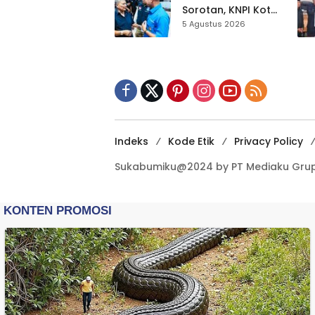
Dikebut
Sorotan, KNPI Kota
Sukabumi Ajak
5 Agustus 2026
Pemuda Perkuat
Nilai Kebangsaan
Indeks
Kode Etik
Privacy Policy
Sukabumiku@2024 by PT Mediaku Grup