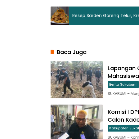
Resep Sarden Goreng Telur, Kr
Baca Juga
Lapangan C
Mahasiswa
Berita Sukabumi
SUKABUMI – Menj
Komisi I D
Calon Kade
Kabupaten Suka
SUKABUMI – Kom