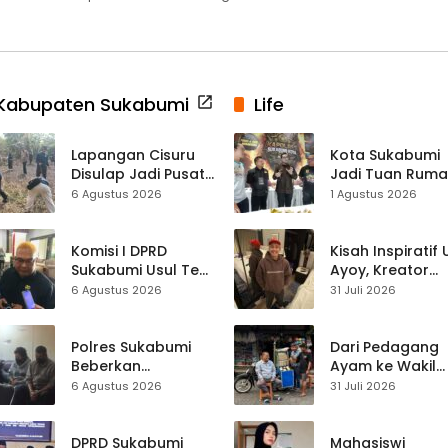
Kabupaten Sukabumi
Life
Lapangan Cisuru
Kota Sukabumi
Disulap Jadi Pusat
Jadi Tuan Rum
Perayaan HUT RI,
Kontes Batu Aki
6 Agustus 2026
1 Agustus 2026
Mahasiswa KKM
Nasional
dan Warga
Satukan Tenaga
Komisi I DPRD
Kisah Inspiratif
Sukabumi Usul Tes
Ayoy, Kreator
Rambut Jadi
TikTok Asal
6 Agustus 2026
31 Juli 2026
Syarat Calon
Sukabumi yang
Kades di Pilkades
Ubah Nasib Lew
2027
Live Streaming
Polres Sukabumi
Dari Pedagang
Beberkan
Ayam ke Wakil
Kronologi
Ketua DPRD, H.
6 Agustus 2026
31 Juli 2026
Diamankannya
Usep Kenang
Kades Tamanjaya
Perjalanan Hidu
dalam Kasus Sabu
Pasar Cisaat
DPRD Sukabumi
Mahasiswi