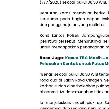
(7/7/2026) sekitar pukul 08.30 WIB.
Benturan keras membuat kedua k
terutama pada bagian depan. Ins
dan pengguna jalan yang melintas.
Kanit Lantas Polsek Jampangkul
peristiwa tersebut. Menurutnya, se
untuk mendapatkan penanganan me
Baca Juga:
Kasus TBC Masih Ja
Pelacakan Kontak untuk Putus M
“Benar, sekitar pukul 08.30 WIB te
roda dua di Jalan Raya Cinagen. S
korban sudah diperbolehkan pulang
observasi. Mudah-mudahan tidak ada 
Ia menjelaskan, mobil pick up Su
pengemudi dan seorang penumpan