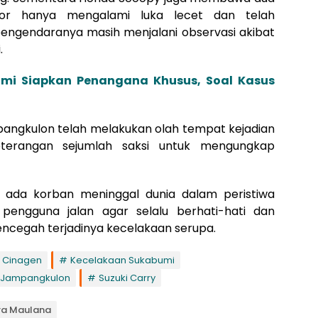
or hanya mengalami luka lecet dan telah
engendaranya masih menjalani observasi akibat
.
umi Siapkan Penangana Khusus, Soal Kasus
mpangkulon telah melakukan olah tempat kejadian
terangan sejumlah saksi untuk mengungkap
dak ada korban meninggal dunia dalam peristiwa
 pengguna jalan agar selalu berhati-hati dan
encegah terjadinya kecelakaan serupa.
a Cinagen
Kecelakaan Sukabumi
 Jampangkulon
Suzuki Carry
ra Maulana