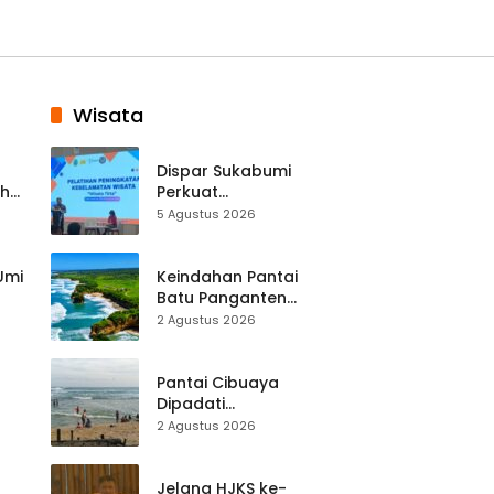
Wisata
Dispar Sukabumi
ah
Perkuat
k
Keselamatan
5 Agustus 2026
Destinasi, SDM
Pariwisata Dibekali
Mitigasi hingga
 Umi
Keindahan Pantai
Teknik Evakuasi
Batu Panganten
Mulai Dilirik
2 Agustus 2026
Wisatawan Lokal
at
dan Luar Daerah
Pantai Cibuaya
Dipadati
Wisatawan,
2 Agustus 2026
Balawista Ingatkan
p di
Pengunjung Tetap
Waspada
Jelang HJKS ke-