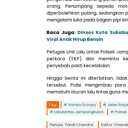
orang. Penumpang sepeda mot
diperbolehkan pulang, sedangkan p
mengalami luka pada bagian pipi kiri
Baca Juga:
Dinsos Kota Sukab
Viral Anak Hirup Bensin
Petugas Unit Lalu Lintas Polsek Ja
perkara (TKP) dan meminta ke
penyebab pasti kecelakaan.
Hingga berita ini diterbitkan, ti
tersebut. Polisi mengimbau para
mematuhi aturan lalu lintas guna m
Tag:
Honda Scoopy
Jalan Ray
Lakalantas Jampangkulon
Polsek
Penulis: Yandi Chandra
Editor: Chand