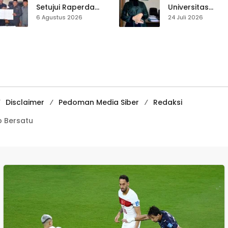
Setujui Raperda
Universitas
Disabilitas,
Muhammadiyah
6 Agustus 2026
24 Juli 2026
Perlindungan Hak
Sukabumi Raih
dan Akses Layanan
Juara II Kompeti
Diperkuat
Media
Pembelajaran
Digital Tingkat
Internasional
Disclaimer
Pedoman Media Siber
Redaksi
 Bersatu