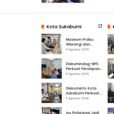
Kota Sukabumi
Museum Prabu
Siliwangi dan
Museum Keramik
6 Agustus 2026
Al-Fath Punya
Gedung Baru,
Hampir 500 Koleksi
Diskumindag-BPS
Dipisahkan
Perkuat Persiapan
Sensus Ekonomi,
6 Agustus 2026
Pelaku Usaha
Sukabumi Diminta
Terbuka Beri Data
Diskominfo Kota
Sukabumi Perkuat
Satu Data
5 Agustus 2026
Indonesia,
Sinkronisasi Data
Kewilayahan
Isu Polarisasi Jadi