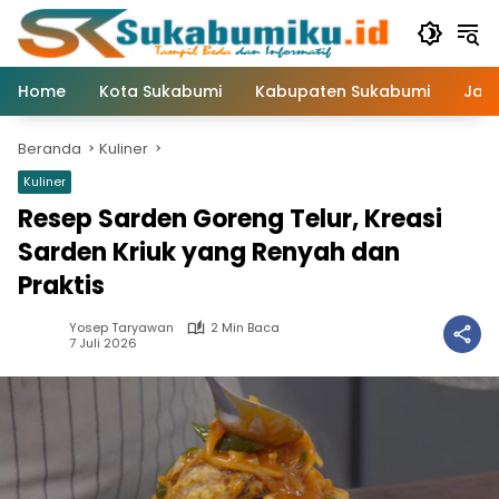
Langsung
ke
konten
Home
Kota Sukabumi
Kabupaten Sukabumi
Jaw
Beranda
Kuliner
Kuliner
Resep Sarden Goreng Telur, Kreasi
Sarden Kriuk yang Renyah dan
Praktis
Yosep Taryawan
2 Min Baca
7 Juli 2026