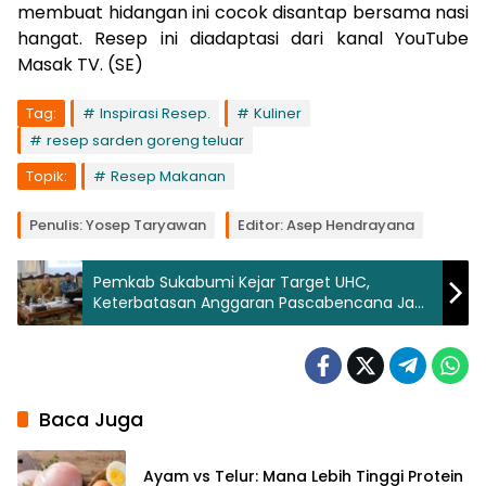
membuat hidangan ini cocok disantap bersama nasi
hangat. Resep ini diadaptasi dari kanal YouTube
Masak TV. (SE)
Tag:
Inspirasi Resep.
Kuliner
resep sarden goreng teluar
Topik:
Resep Makanan
Penulis: Yosep Taryawan
Editor: Asep Hendrayana
Pemkab Sukabumi Kejar Target UHC,
Keterbatasan Anggaran Pascabencana Jadi
Tantangan
Baca Juga
Ayam vs Telur: Mana Lebih Tinggi Protein