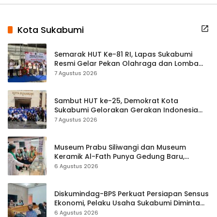
Kota Sukabumi
Semarak HUT Ke-81 RI, Lapas Sukabumi
Resmi Gelar Pekan Olahraga dan Lomba
Tradisional
7 Agustus 2026
Sambut HUT ke-25, Demokrat Kota
Sukabumi Gelorakan Gerakan Indonesia
ASRI Lewat Aksi Bersih Masjid Agung
7 Agustus 2026
Museum Prabu Siliwangi dan Museum
Keramik Al-Fath Punya Gedung Baru,
Hampir 500 Koleksi Dipisahkan
6 Agustus 2026
Diskumindag-BPS Perkuat Persiapan Sensus
Ekonomi, Pelaku Usaha Sukabumi Diminta
Terbuka Beri Data
6 Agustus 2026