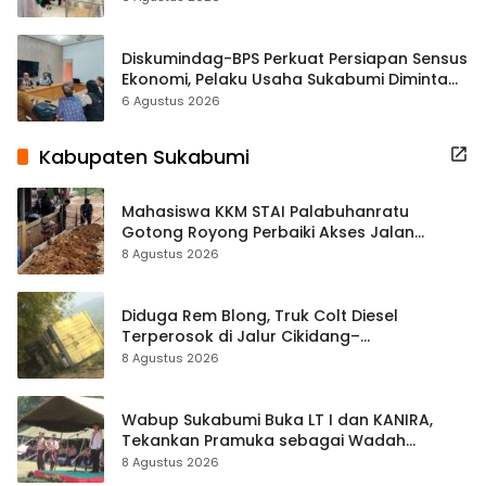
Diskumindag-BPS Perkuat Persiapan Sensus
Ekonomi, Pelaku Usaha Sukabumi Diminta
Terbuka Beri Data
6 Agustus 2026
Kabupaten Sukabumi
Mahasiswa KKM STAI Palabuhanratu
Gotong Royong Perbaiki Akses Jalan
Majelis Ta’lim di Sagaranten
8 Agustus 2026
Diduga Rem Blong, Truk Colt Diesel
Terperosok di Jalur Cikidang–
Palabuhanratu
8 Agustus 2026
Wabup Sukabumi Buka LT I dan KANIRA,
Tekankan Pramuka sebagai Wadah
Pembentukan Karakter
8 Agustus 2026