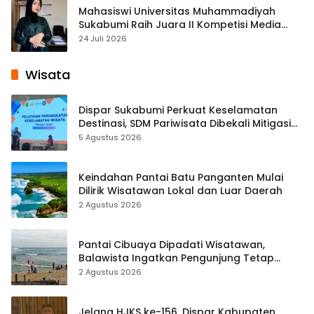
Mahasiswi Universitas Muhammadiyah
Sukabumi Raih Juara II Kompetisi Media
Pembelajaran Digital Tingkat Internasional
24 Juli 2026
Wisata
Dispar Sukabumi Perkuat Keselamatan
Destinasi, SDM Pariwisata Dibekali Mitigasi
hingga Teknik Evakuasi
5 Agustus 2026
Keindahan Pantai Batu Panganten Mulai
Dilirik Wisatawan Lokal dan Luar Daerah
2 Agustus 2026
Pantai Cibuaya Dipadati Wisatawan,
Balawista Ingatkan Pengunjung Tetap
Waspada
2 Agustus 2026
Jelang HJKS ke-156, Dispar Kabupaten