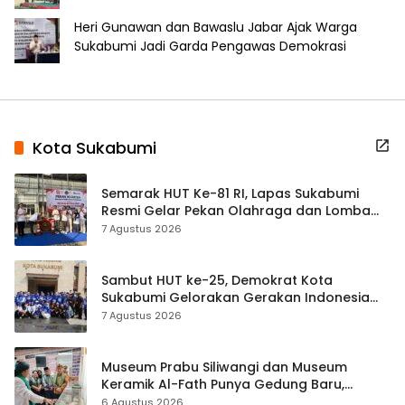
Heri Gunawan dan Bawaslu Jabar Ajak Warga
Sukabumi Jadi Garda Pengawas Demokrasi
Kota Sukabumi
Semarak HUT Ke-81 RI, Lapas Sukabumi
Resmi Gelar Pekan Olahraga dan Lomba
Tradisional
7 Agustus 2026
Sambut HUT ke-25, Demokrat Kota
Sukabumi Gelorakan Gerakan Indonesia
ASRI Lewat Aksi Bersih Masjid Agung
7 Agustus 2026
Museum Prabu Siliwangi dan Museum
Keramik Al-Fath Punya Gedung Baru,
Hampir 500 Koleksi Dipisahkan
6 Agustus 2026