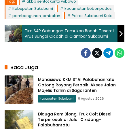
Tag:
akbp sentot kunto wibowo
Kabupaten Sukabumi
kecamatan kebonpedes
pembangunan jembatan
Polres Sukabumi Kota
Tim SAR Gabungan Temukan Bocah Teseret
Arus Sungai Cicatih di Ciambar Sukabumi
Baca Juga
Mahasiswa KKM STAI Palabuhanratu
Gotong Royong Perbaiki Akses Jalan
Majelis Ta’lim di Sagaranten
Kabupaten Sukabumi
8 Agustus 2026
Diduga Rem Blong, Truk Colt Diesel
Terperosok di Jalur Cikidang–
Palabuhanratu