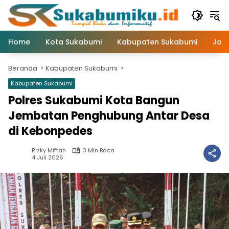
Langsung
ke
konten
Home
Kota Sukabumi
Kabupaten Sukabumi
Jaw
Beranda
Kabupaten Sukabumi
Kabupaten Sukabumi
Polres Sukabumi Kota Bangun
Jembatan Penghubung Antar Desa
di Kebonpedes
Rizky Miftah
3 Min Baca
4 Juli 2026