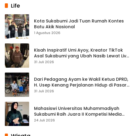
Life
Kota Sukabumi Jadi Tuan Rumah Kontes
Batu Akik Nasional
1 Agustus 2026
Kisah Inspiratif Umi Ayoy, Kreator TikTok
Asal Sukabumi yang Ubah Nasib Lewat Live
Streaming
31 Juli 2026
Dari Pedagang Ayam ke Wakil Ketua DPRD,
H. Usep Kenang Perjalanan Hidup di Pasar
Cisaat
31 Juli 2026
Mahasiswi Universitas Muhammadiyah
Sukabumi Raih Juara II Kompetisi Media
Pembelajaran Digital Tingkat Internasional
24 Juli 2026
Wisata