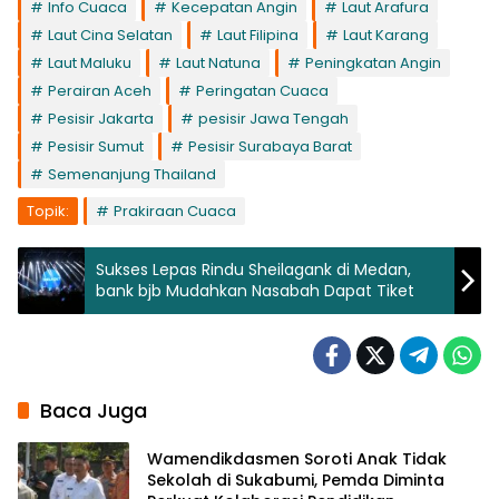
Info Cuaca
Kecepatan Angin
Laut Arafura
Laut Cina Selatan
Laut Filipina
Laut Karang
Laut Maluku
Laut Natuna
Peningkatan Angin
Perairan Aceh
Peringatan Cuaca
Pesisir Jakarta
pesisir Jawa Tengah
Pesisir Sumut
Pesisir Surabaya Barat
Semenanjung Thailand
Topik:
Prakiraan Cuaca
Sukses Lepas Rindu Sheilagank di Medan,
bank bjb Mudahkan Nasabah Dapat Tiket
Baca Juga
Wamendikdasmen Soroti Anak Tidak
Sekolah di Sukabumi, Pemda Diminta