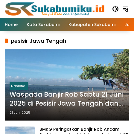
Langsung
ke
konten
Home
Kota Sukabumi
Kabupaten Sukabumi
Jaw
pesisir Jawa Tengah
Nasional
Waspada Banjir Rob Sabtu 21 Juni
2025 di Pesisir Jawa Tengah dan
Kalimantan
21 Juni 2025
BMKG Peringatkan Banjir Rob Ancam