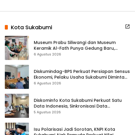
Kota Sukabumi
Museum Prabu Siliwangi dan Museum
Keramik Al-Fath Punya Gedung Baru,
Hampir 500 Koleksi Dipisahkan
6 Agustus 2026
Diskumindag-BPS Perkuat Persiapan Sensus
Ekonomi, Pelaku Usaha Sukabumi Diminta
Terbuka Beri Data
6 Agustus 2026
Diskominfo Kota Sukabumi Perkuat Satu
Data Indonesia, Sinkronisasi Data
Kewilayahan Dikebut
5 Agustus 2026
Isu Polarisasi Jadi Sorotan, KNPI Kota
Sukabumi Ajak Pemuda Perkuat Nilai