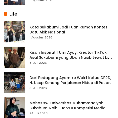
6 Agustus 2026
Life
Kota Sukabumi Jadi Tuan Rumah Kontes
Batu Akik Nasional
1 Agustus 2026
Kisah Inspiratif Umi Ayoy, Kreator TikTok
Asal Sukabumi yang Ubah Nasib Lewat Live
Streaming
31 Juli 2026
Dari Pedagang Ayam ke Wakil Ketua DPRD,
H. Usep Kenang Perjalanan Hidup di Pasar
Cisaat
31 Juli 2026
Mahasiswi Universitas Muhammadiyah
Sukabumi Raih Juara II Kompetisi Media
Pembelajaran Digital Tingkat Internasional
24 Juli 2026