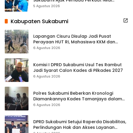
Kebangsaan
5 Agustus 2026
Kabupaten Sukabumi
Lapangan Cisuru Disulap Jadi Pusat
Perayaan HUT RI, Mahasiswa KKM dan
Warga Satukan Tenaga
6 Agustus 2026
Komisi I DPRD Sukabumi Usul Tes Rambut
Jadi Syarat Calon Kades di Pilkades 2027
6 Agustus 2026
Polres Sukabumi Beberkan Kronologi
Diamankannya Kades Tamanjaya dalam
Kasus Sabu
6 Agustus 2026
DPRD Sukabumi Setujui Raperda Disabilitas,
Perlindungan Hak dan Akses Layanan
Diperkuat