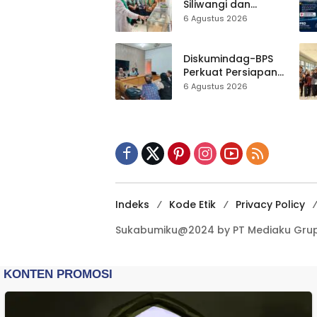
Bersih Masjid
Siliwangi dan
Agung
Museum Keramik
6 Agustus 2026
Al-Fath Punya
Gedung Baru,
Hampir 500 Koleksi
Diskumindag-BPS
Dipisahkan
Perkuat Persiapan
Sensus Ekonomi,
6 Agustus 2026
Pelaku Usaha
Sukabumi Diminta
Terbuka Beri Data
Indeks
Kode Etik
Privacy Policy
Sukabumiku@2024 by PT Mediaku Grup