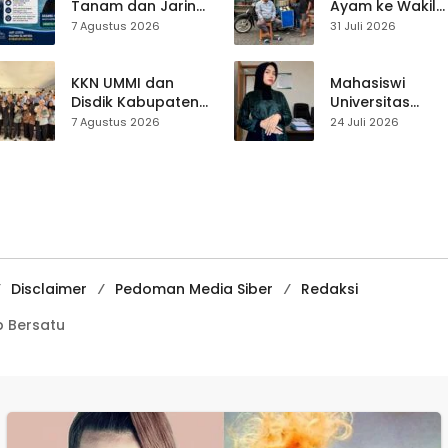
Pentingnya
Tanam dan Jaring
Ayam ke Wakil
Persatuan
Obor
Ketua DPRD, H.
7 Agustus 2026
31 Juli 2026
Ujunggenteng
Usep Kenang
Sepakat Atur Zona
Perjalanan Hidu
Penangkapan
Pasar Cisaat
KKN UMMI dan
Mahasiswi
Disdik Kabupaten
Universitas
Sukabumi Perkuat
Muhammadiyah
7 Agustus 2026
24 Juli 2026
Edukasi
Sukabumi Raih
Pencegahan
Juara II Kompeti
Kenakalan Remaja
Media
di SMPN 2
Pembelajaran
Tegalbuleud
Digital Tingkat
Internasional
Disclaimer
Pedoman Media Siber
Redaksi
 Bersatu