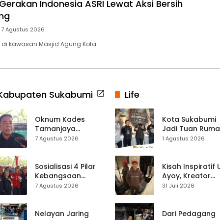
Gerakan Indonesia ASRI Lewat Aksi Bersih
ng
7 Agustus 2026
 di kawasan Masjid Agung Kota…
Kabupaten Sukabumi
Life
Oknum Kades
Kota Sukabumi
Tamanjaya
Jadi Tuan Rum
Terjerat Kasus
Kontes Batu Aki
7 Agustus 2026
1 Agustus 2026
Narkoba, Paoji
Nasional
Nurjaman Minta
Seleksi Calon
Sosialisasi 4 Pilar
Kisah Inspiratif
Kades Diperketat
Kebangsaan
Ayoy, Kreator
Digelar di
TikTok Asal
7 Agustus 2026
31 Juli 2026
Jampangkulon,
Sukabumi yang
Yulius Setiarto
Ubah Nasib Lew
Tekankan
Live Streaming
Nelayan Jaring
Dari Pedagang