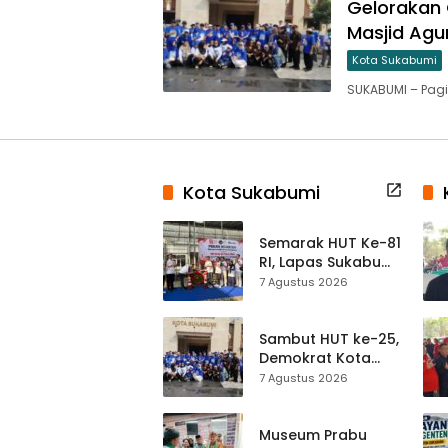
Gelorakan 
Masjid Agu
Kota Sukabumi
SUKABUMI – Pagi
Kota Sukabumi
Semarak HUT Ke-81
RI, Lapas Sukabumi
Resmi Gelar Pekan
7 Agustus 2026
Olahraga dan
Lomba Tradisional
Sambut HUT ke-25,
Demokrat Kota
Sukabumi
7 Agustus 2026
Gelorakan
Gerakan Indonesia
ASRI Lewat Aksi
Museum Prabu