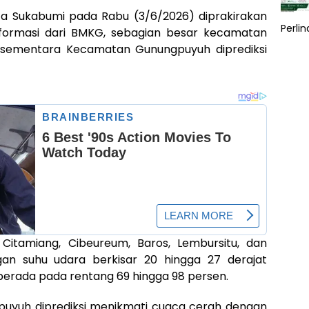
a Sukabumi pada Rabu (3/6/2026) diprakirakan
Perli
informasi dari BMKG, sebagian besar kecamatan
 sementara Kecamatan Gunungpuyuh diprediksi
itamiang, Cibeureum, Baros, Lembursitu, dan
gan suhu udara berkisar 20 hingga 27 derajat
berada pada rentang 69 hingga 98 persen.
uyuh diprediksi menikmati cuaca cerah dengan