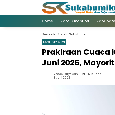
Langsung
ke
konten
Home
Kota Sukabumi
Kabupate
Beranda
Kota Sukabumi
Kota Sukabumi
Prakiraan Cuaca 
Juni 2026, Mayor
Yosep Taryawan
1 Min Baca
3 Juni 2026