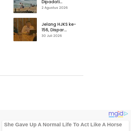
Dipadati
Wisatawan,
2 Agustus 2026
Balawista Ingatkan
p di
Pengunjung Tetap
Waspada
Jelang HJKS ke-
156, Dispar
Kabupaten
30 Juli 2026
Sukabumi Perkuat
si
Promosi Wisata
Lewat Publikasi
Digital