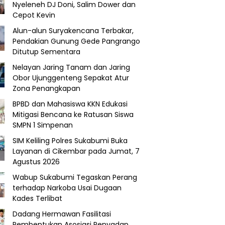
Nyeleneh DJ Doni, Salim Dower dan
Cepot Kevin
Alun-alun Suryakencana Terbakar,
Pendakian Gunung Gede Pangrango
Ditutup Sementara
Nelayan Jaring Tanam dan Jaring
Obor Ujunggenteng Sepakat Atur
Zona Penangkapan
BPBD dan Mahasiswa KKN Edukasi
Mitigasi Bencana ke Ratusan Siswa
SMPN 1 Simpenan
SIM Keliling Polres Sukabumi Buka
Layanan di Cikembar pada Jumat, 7
Agustus 2026
Wabup Sukabumi Tegaskan Perang
terhadap Narkoba Usai Dugaan
Kades Terlibat
Dadang Hermawan Fasilitasi
Pembentukan Asosiasi Penyadap,