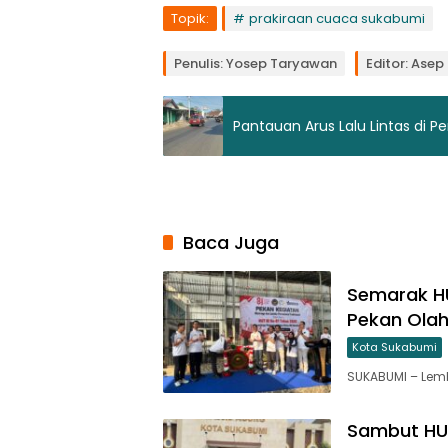
Topik:
prakiraan cuaca sukabumi
Penulis: Yosep Taryawan
Editor: Ase
Pantauan Arus Lalu Lintas di P
Baca Juga
Semarak HU
Pekan Olah
Kota Sukabumi
SUKABUMI – Lem
Sambut HU