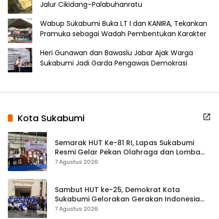
Jalur Cikidang–Palabuhanratu
Wabup Sukabumi Buka LT I dan KANIRA, Tekankan
Pramuka sebagai Wadah Pembentukan Karakter
Heri Gunawan dan Bawaslu Jabar Ajak Warga
Sukabumi Jadi Garda Pengawas Demokrasi
Kota Sukabumi
Semarak HUT Ke-81 RI, Lapas Sukabumi
Resmi Gelar Pekan Olahraga dan Lomba
Tradisional
7 Agustus 2026
Sambut HUT ke-25, Demokrat Kota
Sukabumi Gelorakan Gerakan Indonesia
ASRI Lewat Aksi Bersih Masjid Agung
7 Agustus 2026