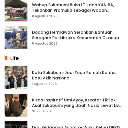
Wabup Sukabumi Buka LT I dan KANIRA,
Tekankan Pramuka sebagai Wadah
Pembentukan Karakter
8 Agustus 2026
Dadang Hermawan Serahkan Bantuan
Seragam Paskibraka Kecamatan Ciracap
8 Agustus 2026
Life
Kota Sukabumi Jadi Tuan Rumah Kontes
Batu Akik Nasional
1 Agustus 2026
Kisah Inspiratif Umi Ayoy, Kreator TikTok
Asal Sukabumi yang Ubah Nasib Lewat Live
Streaming
31 Juli 2026
Dari Pedagang Ayam ke Wakil Ketua DPRD,