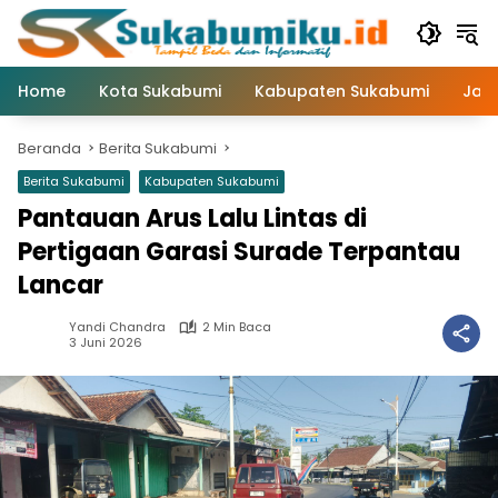
Langsung
ke
konten
Home
Kota Sukabumi
Kabupaten Sukabumi
Jaw
Beranda
Berita Sukabumi
Berita Sukabumi
Kabupaten Sukabumi
Pantauan Arus Lalu Lintas di
Pertigaan Garasi Surade Terpantau
Lancar
Yandi Chandra
2 Min Baca
3 Juni 2026