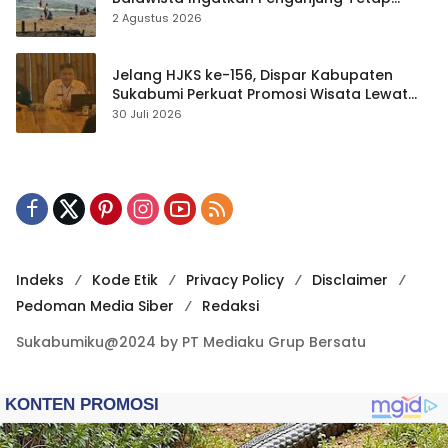
Waspada
2 Agustus 2026
Jelang HJKS ke-156, Dispar Kabupaten
Sukabumi Perkuat Promosi Wisata Lewat
Publikasi Digital
30 Juli 2026
Indeks
Kode Etik
Privacy Policy
Disclaimer
Pedoman Media Siber
Redaksi
Sukabumiku@2024 by PT Mediaku Grup Bersatu