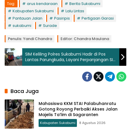
Tag:
arus kendaraan
Berita Sukabumi
Kabupaten Sukabumi
Lalu Lintas
Pantauan Jalan
Pasiripis
Pertigaan Garasi
sukabumi
Surade
Penulis: Yandi Chandra
Editor: Chandra Maulana
SIM Keliling Polres Sukabumi Hadir di Pos
Lantas Parungkuda, Layani Perpanjangan SIM
A dan C
Baca Juga
Mahasiswa KKM STAI Palabuhanratu
Gotong Royong Perbaiki Akses Jalan
Majelis Ta’lim di Sagaranten
Kabupaten Sukabumi
8 Agustus 2026