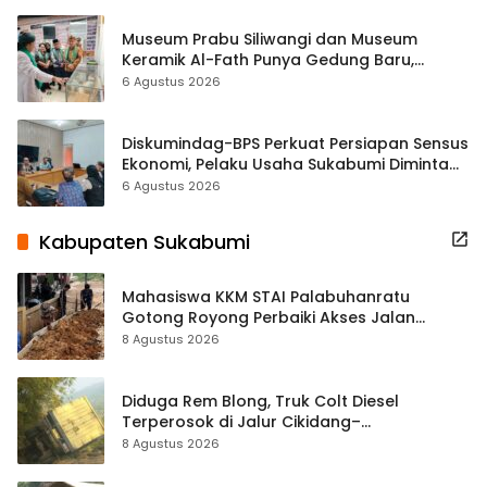
Museum Prabu Siliwangi dan Museum
Keramik Al-Fath Punya Gedung Baru,
Hampir 500 Koleksi Dipisahkan
6 Agustus 2026
Diskumindag-BPS Perkuat Persiapan Sensus
Ekonomi, Pelaku Usaha Sukabumi Diminta
Terbuka Beri Data
6 Agustus 2026
Kabupaten Sukabumi
Mahasiswa KKM STAI Palabuhanratu
Gotong Royong Perbaiki Akses Jalan
Majelis Ta’lim di Sagaranten
8 Agustus 2026
Diduga Rem Blong, Truk Colt Diesel
Terperosok di Jalur Cikidang–
Palabuhanratu
8 Agustus 2026