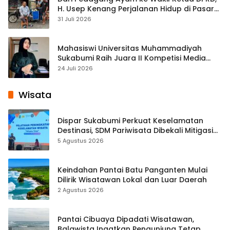
H. Usep Kenang Perjalanan Hidup di Pasar
Cisaat
31 Juli 2026
Mahasiswi Universitas Muhammadiyah
Sukabumi Raih Juara II Kompetisi Media
Pembelajaran Digital Tingkat Internasional
24 Juli 2026
Wisata
Dispar Sukabumi Perkuat Keselamatan
Destinasi, SDM Pariwisata Dibekali Mitigasi
hingga Teknik Evakuasi
5 Agustus 2026
Keindahan Pantai Batu Panganten Mulai
Dilirik Wisatawan Lokal dan Luar Daerah
2 Agustus 2026
Pantai Cibuaya Dipadati Wisatawan,
Balawista Ingatkan Pengunjung Tetap